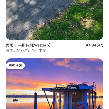
民居 ｜ 韦斯特利(Westerly)
平均评分 4.9
4.94 (47)
海滩上的舒适红色小木屋
房客推荐
房客推荐