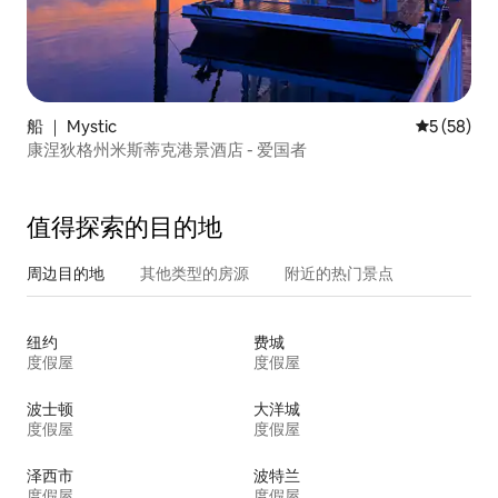
船 ｜ Mystic
平均评分 5
5 (58)
康涅狄格州米斯蒂克港景酒店 - 爱国者
值得探索的目的地
周边目的地
其他类型的房源
附近的热门景点
纽约
费城
度假屋
度假屋
波士顿
大洋城
度假屋
度假屋
泽西市
波特兰
度假屋
度假屋