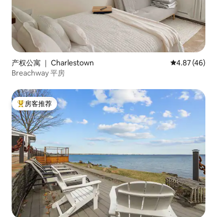
产权公寓 ｜ Charlestown
平均评分 4.8
4.87 (46)
Breachway 平房
房客推荐
热门「房客推荐」