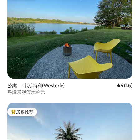
公寓 ｜ 韦斯特利(Westerly)
平均评分 5
5 (46)
鸟瞰景观滨水单元
房客推荐
热门「房客推荐」