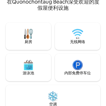
在Quonochontaug Beach深受欢迎的度
Campground）、尼尼格雷特公园
畅饮清爽饮料，在
（Ninigret Park）和蓝色百叶窗（Blue
然后在天黑后欣赏
假屋便利设施
Shutters）以及其他查尔斯顿海滩只有很
适合狗狗和儿童入
短的车程。 伯林盖姆露营地（ Burlingame
放松身心。非常适
Campground ） ： 1英 蓝色百叶窗和东海
为创造夏日回忆而设计。 查看
滩： 2.5英里 查尔斯顿海滩： 5英里 尼尼格
最新动态 @Woodhau
雷特公园（ Ninigret Park ） ： 3.5英
厨房
无线网络
游泳池
内部免费停车位
空调