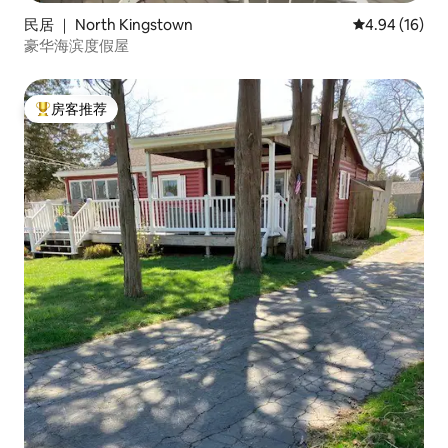
民居 ｜ North Kingstown
平均评分 4.9
4.94 (16)
豪华海滨度假屋
房客推荐
热门「房客推荐」