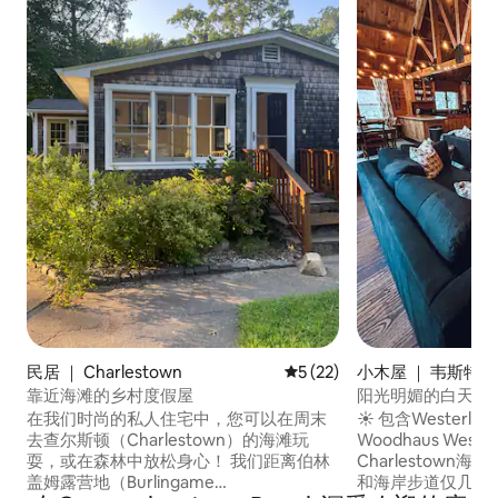
民居 ｜ Charlestown
平均评分 5 分（满分 5 分），
5 (22)
小木屋 ｜ 韦斯特利(W
靠近海滩的乡村度假屋
阳光明媚的白天，繁
到海滩
在我们时尚的私人住宅中，您可以在周末
☀️ 包含Westerly海滩
去查尔斯顿（Charlestown）的海滩玩
Woodhaus Weste
耍，或在森林中放松身心！ 我们距离伯林
Charlestow
盖姆露营地（Burlingame
和海岸步道仅几分