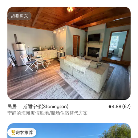
超赞房东
超赞房东
民居 ｜ 斯通宁顿(Stonington)
平均评分 4.88
4.88 (67)
宁静的海滩度假胜地/赌场住宿替代方案
房客推荐
热门「房客推荐」