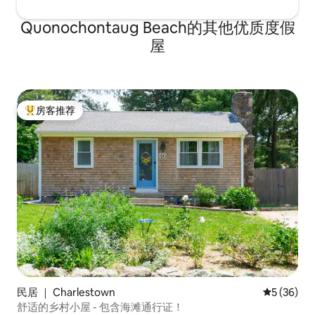
Quonochontaug Beach的其他优质度假
屋
房客推荐
热门「房客推荐」
民居 ｜ Charlestown
平均评分 5
5 (36)
舒适的乡村小屋 - 包含海滩通行证！