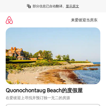
跳
部分信息已自动翻译。
显示原文
至
内
容
来爱彼迎当房东
Quonochontaug Beach的度假屋
在爱彼迎上寻找并预订独一无二的房源