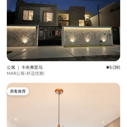
公寓 ｜ 卡布弗里乌
平均评分 5
5 (39)
MAR公寓•舒适优雅|
房客推荐
房客推荐