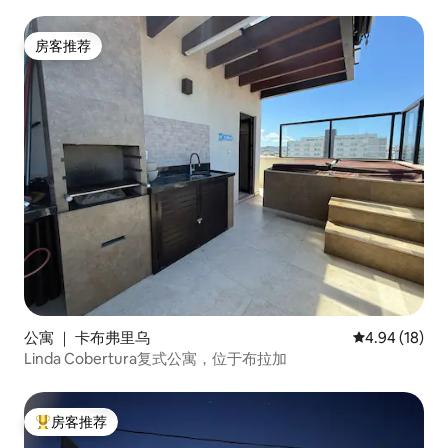
房客推荐
房客推荐
公寓 ｜ 卡布弗里乌
平均评分 4.9
4.94 (18)
Linda Cobertura复式公寓，位于布拉加
房客推荐
热门「房客推荐」