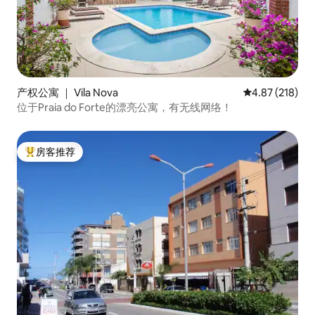
产权公寓 ｜ Vila Nova
平均评分 4.87
4.87 (218)
位于Praia do Forte的漂亮公寓，有无线网络！
房客推荐
热门「房客推荐」