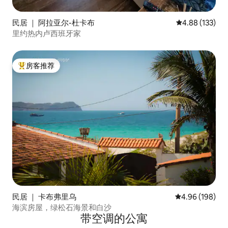
民居 ｜ 阿拉亚尔-杜卡布
平均评分 4.88
4.88 (133)
里约热内卢西班牙家
房客推荐
热门「房客推荐」
民居 ｜ 卡布弗里乌
平均评分 4.96
4.96 (198)
海滨房屋，绿松石海景和白沙
带空调的公寓