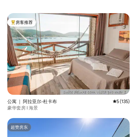
房客推荐
热门「房客推荐」
公寓 ｜ 阿拉亚尔-杜卡布
平均评分 5 
5 (135)
豪华套房 I 海景
超赞房东
超赞房东