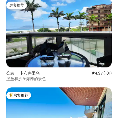
房客推荐
房客推荐
公寓 ｜ 卡布弗里乌
平均评分 4.97
4.97 (101)
堡垒和沙丘海滩的景色
房客推荐
热门「房客推荐」