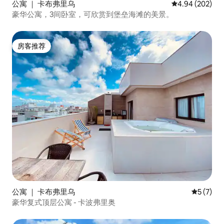
公寓 ｜ 卡布弗里乌
平均评分 4.94
4.94 (202)
豪华公寓，3间卧室，可欣赏到堡垒海滩的美景。
房客推荐
房客推荐
公寓 ｜ 卡布弗里乌
平均评分 
5 (7)
豪华复式顶层公寓 - 卡波弗里奥