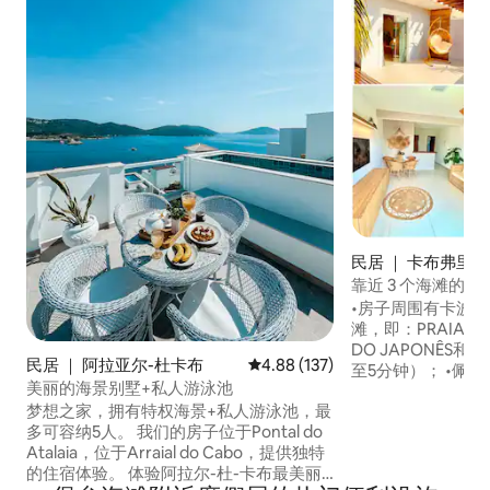
民居 ｜ 卡布弗里乌
靠近 3 个海滩的
区
•房子周围有卡波弗
滩，即：PRAIA DA
DO JAPONÊS和PR
民居 ｜ 阿拉亚尔-杜卡布
平均评分 4.88 分（满分 5 分），共
4.88 (137)
至5分钟）； •佩罗街区–卡波弗里奥/里约
美丽的海景别墅+私人游泳池
热内卢，在地图上
梦想之家，拥有特权海景+私人游泳池，最
CONDOMINIO CR
多可容纳5人。 我们的房子位于Pontal do
常适合寻找海滩、
Atalaia，位于Arraial do Cabo，提供独特
Bairro com M
的住宿体验。 体验阿拉尔-杜-卡布最美丽
餐厅。 房源位于