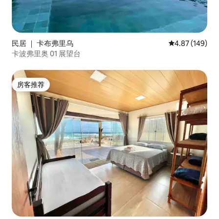
民居 ｜ 卡布弗里乌
平均评分 4.87
4.87 (149)
卡波弗里奥 01 展望台
房客推荐
房客推荐