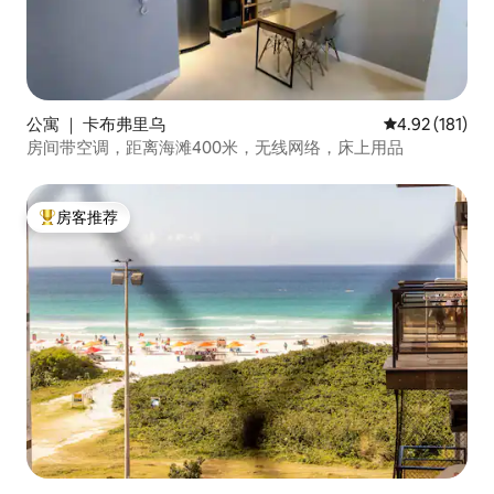
公寓 ｜ 卡布弗里乌
平均评分 4.92
4.92 (181)
房间带空调，距离海滩400米，无线网络，床上用品
房客推荐
热门「房客推荐」