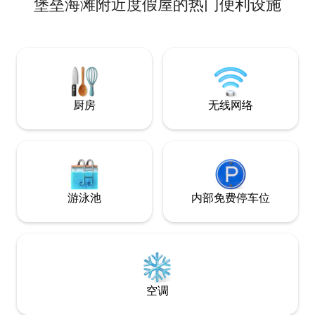
堡垒海滩附近度假屋的热门便利设施
的海滩的特权，距离普兰哈斯-杜-庞塔尔
区和私人泳池； •爱彼迎标准入住时间：下
（Prainhas do Pontal）6分钟车程，或者
午3点，退房时间：
如果您愿意，可以步行（30分钟） 距离大
海滩（Praia Grande）或天使海滩（Praia
dos Anjos）13分钟车程 距离观景台10分
钟，可以看到日落 超级温馨的房子，最多
可容纳5人
厨房
无线网络
游泳池
内部免费停车位
空调