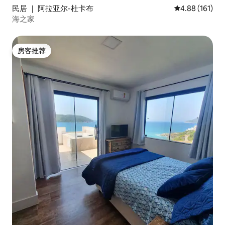
民居 ｜ 阿拉亚尔-杜卡布
平均评分 4.88
4.88 (161)
海之家
房客推荐
房客推荐