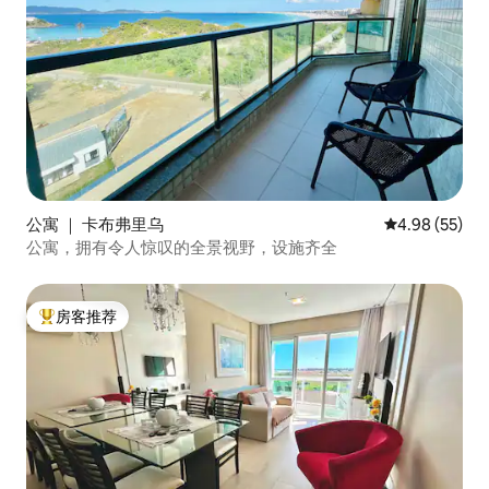
公寓 ｜ 卡布弗里乌
平均评分 4.98
4.98 (55)
公寓，拥有令人惊叹的全景视野，设施齐全
房客推荐
热门「房客推荐」