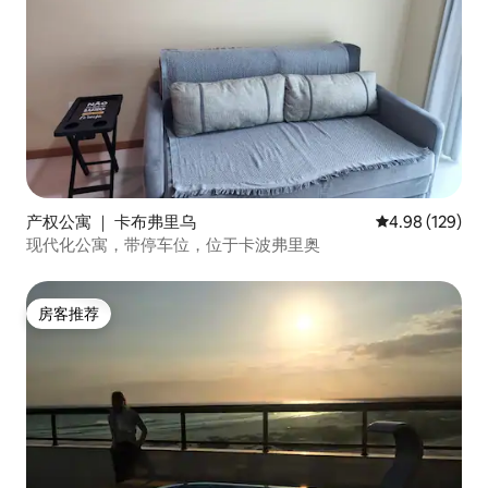
产权公寓 ｜ 卡布弗里乌
平均评分 4.98
4.98 (129)
现代化公寓，带停车位，位于卡波弗里奥
房客推荐
房客推荐