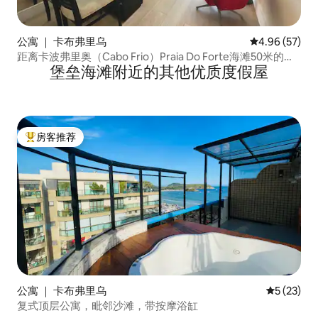
公寓 ｜ 卡布弗里乌
平均评分 4.96
4.96 (57)
距离卡波弗里奥（Cabo Frio）Praia Do Forte海滩50米的公
堡垒海滩附近的其他优质度假屋
寓
房客推荐
热门「房客推荐」
公寓 ｜ 卡布弗里乌
平均评分 5
5 (23)
复式顶层公寓，毗邻沙滩，带按摩浴缸