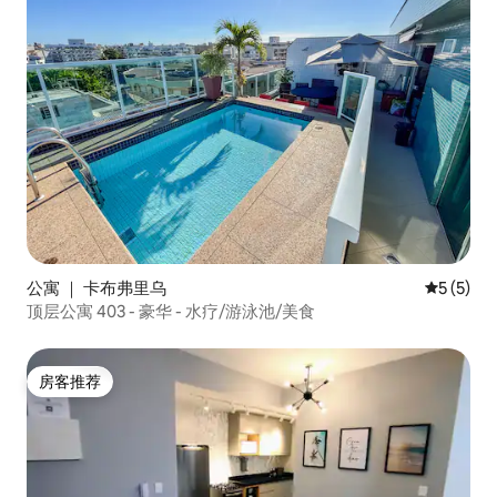
公寓 ｜ 卡布弗里乌
平均评分 
5 (5)
顶层公寓 403 - 豪华 - 水疗/游泳池/美食
房客推荐
房客推荐