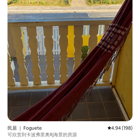
民居 ｜ Foguete
平均评分 4.94
4.94 (198)
可欣赏到卡波弗里奥Rj海景的房源