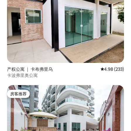
产权公寓 ｜ 卡布弗里乌
平均评分 4.98
4.98 (233)
卡波弗里奥公寓
房客推荐
房客推荐