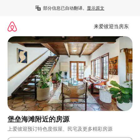
跳
部分信息已自动翻译。
显示原文
至
内
容
来爱彼迎当房东
堡垒海滩附近的房源
上爱彼迎预订特色度假屋、民宅及更多精彩房源