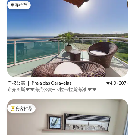
房客推荐
房客推荐
产权公寓 ｜ Praia das Caravelas
平均评分 4.9 
4.9 (207)
布齐奥斯❤❤海滨公寓–卡拉韦拉斯海滩 ❤❤
房客推荐
热门「房客推荐」