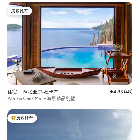
房客推荐
房客推荐
住宿 ｜ 阿拉亚尔-杜卡布
平均评分 4.88
4.88 (48)
Atalaia Casa Mar - 海景精品别墅
房客推荐
热门「房客推荐」