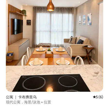
公寓 ｜ 卡布弗里乌
平均评分 
5 (6)
现代公寓，海景/泳池 + 位置