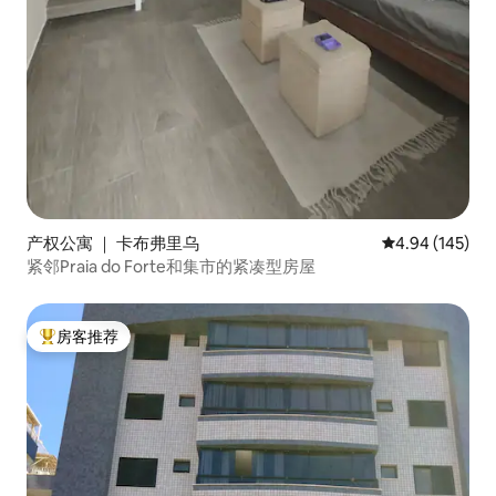
产权公寓 ｜ 卡布弗里乌
平均评分 4.94
4.94 (145)
紧邻Praia do Forte和集市的紧凑型房屋
房客推荐
热门「房客推荐」