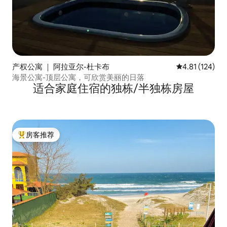
产权公寓 ｜ 阿拉亚尔-杜卡布
平均评分 4.81
4.81 (124)
海景公寓-顶层公寓，可欣赏美丽的日落
适合家庭住宿的独栋/半独栋房屋
房客推荐
热门「房客推荐」