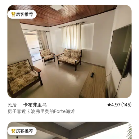
房客推荐
热门「房客推荐」
民居 ｜ 卡布弗里乌
平均评分 4.97
4.97 (145)
房子靠近卡波弗里奥的Forte海滩
房客推荐
热门「房客推荐」