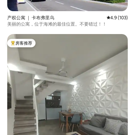
产权公寓 ｜ 卡布弗里乌
平均评分 4.9
4.9 (103)
美丽的公寓，位于海滩的最佳位置。不要错过！！
房客推荐
热门「房客推荐」