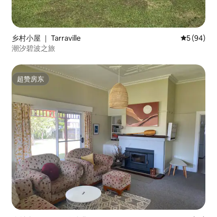
乡村小屋 ｜ Tarraville
平均评分 5
5 (94)
潮汐碧波之旅
超赞房东
超赞房东