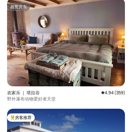
超赞房东
超赞房东
农家乐 ｜ 塔拉谷
平均评分 4.94
4.94 (359)
野外瀑布动物爱好者天堂
房客推荐
热门「房客推荐」