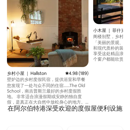
小木屋 ｜ 菲什克
阁楼别墅，乡村度
「美丽的景观、迷
和现代质朴的装饰」- L.20
享受这处精品浪漫
个窗户都能欣赏到连
Creek及远处的壮
助式，拥有阳光明
乡村小屋 ｜ Hallston
平均评分 4.98 分（满分 5 分），共
4.98 (189)
艺术感的室内装饰。 靠近Wilson
壁炉边的乡村度假民宿，提供浴室和早餐
Promontory、F
您发现了一处与众不同的住宿……The Old
探索南吉普斯兰的完
School，南吉普斯兰最好的乡村度假胜
住，请注意，仅允
地。 非常适合浪漫假期或安静的独自度
假，是真正在大自然中放松身心的地方。
在阿尔伯特港深受欢迎的度假屋便利设施
坐落在南吉普斯兰的山脚下，沿着风景优
美的格兰德里奇路（Grand Ridge
Road），来这里放慢脚步。 在壁炉旁的浴
缸中泡澡，探索当地的步道和海滩，重新
找回自我或与特别的人重聚。