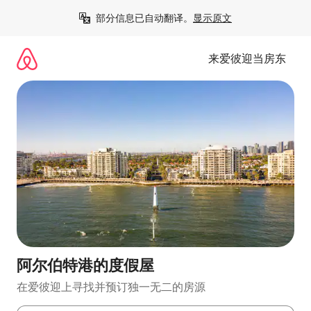
跳
部分信息已自动翻译。
显示原文
至
内
容
来爱彼迎当房东
阿尔伯特港的度假屋
在爱彼迎上寻找并预订独一无二的房源