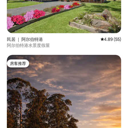
民居 ｜ 阿尔伯特港
平均评分 4.89
4.89 (55)
阿尔伯特港水景度假屋
房客推荐
房客推荐