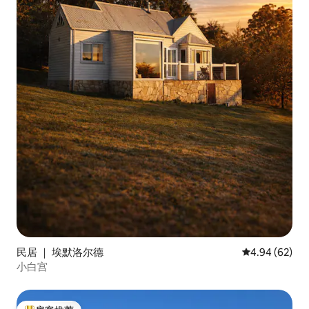
民居 ｜ 埃默洛尔德
平均评分 4.94
4.94 (62)
小白宫