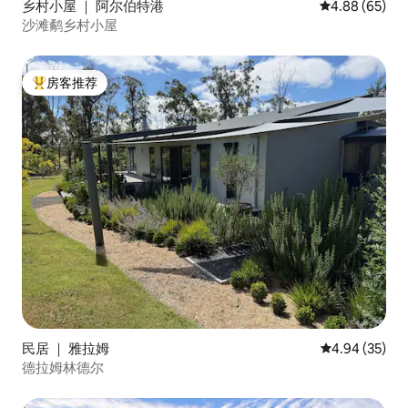
乡村小屋 ｜ 阿尔伯特港
平均评分 4.88
4.88 (65)
沙滩鹬乡村小屋
房客推荐
热门「房客推荐」
民居 ｜ 雅拉姆
平均评分 4.94
4.94 (35)
德拉姆林德尔