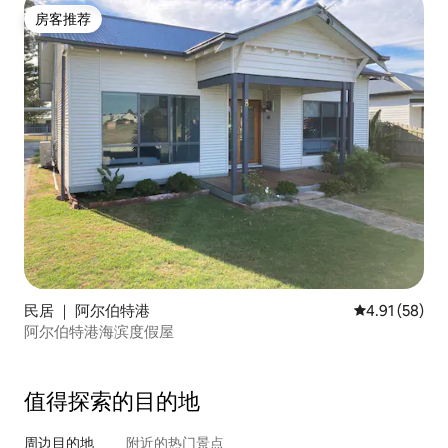
房客推荐
房客推荐
民居 ｜ 阿尔伯特港
平均评分 4.9
4.91 (58)
阿尔伯特港海滨度假屋
值得探索的目的地
周边目的地
附近的热门景点