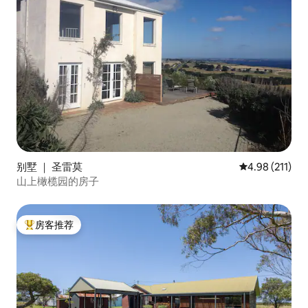
别墅 ｜ 圣雷莫
平均评分 4.98
4.98 (211)
山上橄榄园的房子
房客推荐
热门「房客推荐」