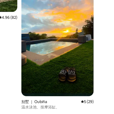
平均评分 4.96 分（满分 5 分），共 82 条评价
4.96 (82)
别墅 ｜ Oubiña
平均评分 5 分（满分
5 (29)
温水泳池、按摩浴缸、