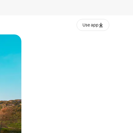
Use app