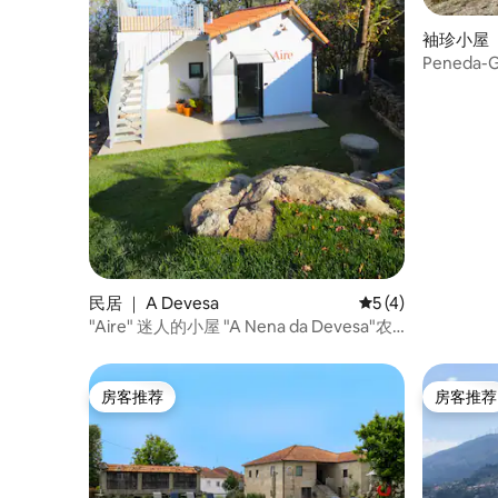
袖珍小屋 ｜
Peneda
民居 ｜ A Devesa
平均评分 5 分（满分
5 (4)
"Aire" 迷人的小屋 "A Nena da Devesa"农
场
房客推荐
房客推荐
房客推荐
房客推荐