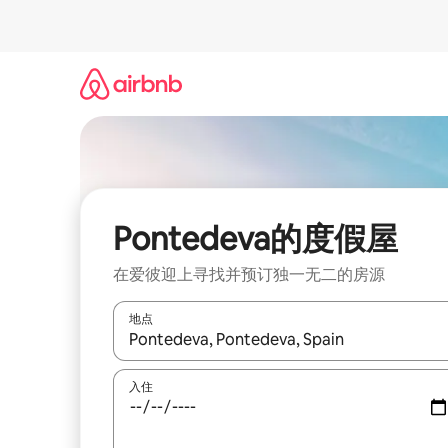
跳
至
内
容
Pontedeva的度假屋
在爱彼迎上寻找并预订独一无二的房源
地点
如有搜索结果，请使用上下方向键查看，或通过点
入住