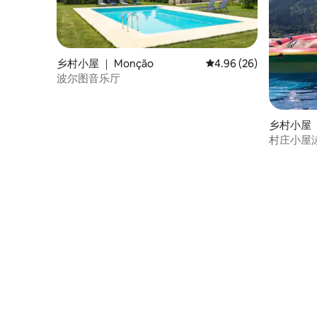
乡村小屋 ｜ Monção
平均评分 4.96 分（满分
4.96 (26)
波尔图音乐厅
乡村小屋 ｜
村庄小屋