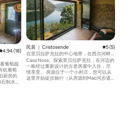
Morri
年），位
房子的门
间卧室均
的客厅，
一楼设有
间，可通
明和舒适
民居 ｜ Cristosende
平均评分 5 分（满
5 (5)
宿，则需
平均评分 4.94 分（满分 5 分），共 18 条评价
4.94 (18)
在里贝拉萨克拉的中心地带，在西尔河畔
入睡
Casa Nosa。探索里贝拉萨克拉，在河边的
 照看葡萄园
一栋经过重新设计的古老房屋中入住，尽
有机葡萄
情享受。 房源位于一个小村庄，您可以从
了旧厨房的
这里开始徒步旅行（从房源到Mao河步道
箱和石制水
的路线）、乘船游览、品尝葡萄酒（村庄
以阅读，
里有迷人的酒庄）、参观观景点，或者只
米诺河
是享受这个地方的宁静和令人印象深刻的
上面可以
景色。 我们距离Parada de Sil有10分钟路
的地方，
程，那里有各种服务。
玩。