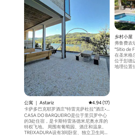
乡村小屋 ｜ 
弗鲁费农
“Sítio 
在圣米格尔
位于彭德达巴
地理位置
（Parque
土内。今天的
Frouf
产品储存
公寓 ｜ Astariz
平均评分 4.94 分（满分
4.94 (17)
卡萨多巴克耶罗酒庄“特雷克萨杜拉”酒庄•
温泉•奥伦塞
CASA DO BARQUEIRO是位于里贝罗中心
的3处住宿，是卡斯特雷洛德米尼奥水库的
特权飞地。 周围有葡萄园、酒庄和温泉。
TREIXADURA设有3间卧室、独立卫生间、