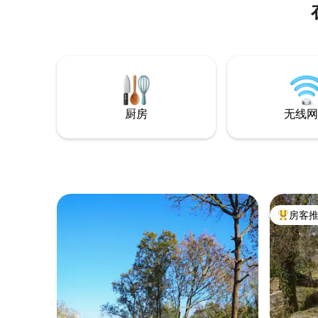
客厅和设备齐全的厨房。 140平方米的露
台，配备电视，可欣赏水库景观。 还有：
在传统壁炉中烧烤。 无线网络 空调和暖气
电视 在这里，您可以暂离喧嚣，在葡萄园
中休憩，享受葡萄酒之旅和奥伦塞的温泉
浴。
厨房
无线网
房客
热门「房