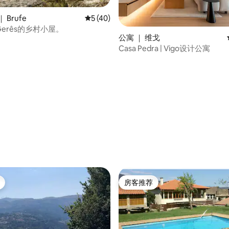
 Brufe
平均评分 5 分（满分 5 分），共 40 条评价
5 (40)
-Gerês的乡村小屋。
公寓 ｜ 维戈
Casa Pedra | Vigo设计公寓
 5 分），共 4 条评价
房客推荐
房客推荐