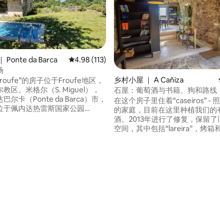
Ponte da Barca
平均评分 4.98 分（满分 5 分），共 113 条评价
4.98 (113)
场
乡村小屋 ｜ A Cañiza
de Froufe”的房子位于Froufe地区，
教区。米格尔（S. Miguel），
石屋：葡萄酒与书籍、狗和路线
尔卡（Ponte da Barca）市，
在这个房子里住着“caseiros” -
位于佩内达热雷斯国家公园
的家庭，目前在这里种植我们的
 Nacional Peneda Gerês）的领
酒。2013年进行了修复，保留
“弗鲁费农场”（Sítio de
空间，其中包括“lareira”，烤
e），多年来一直被用作动物棚和农
槽，现在是一个凉爽的地方，可
。
玩耍或小睡。两层楼都可以俯瞰
谷，以及与葡萄牙接壤的边界。
睡觉或阅读；下面以前是放动物
 5 分），共 17 条评价
现在可以做饭或者出去小花园里