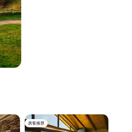
民居 ｜ C
房客推荐
超赞房
房客推荐
超赞房
莫里尼亚