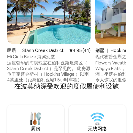
民居 ｜ Stann Creek District
平均评分 4.95 分（满分 5 分），
4.95 (44)
别墅 ｜ Hopkins
Mi Cielo Belize 海滨别墅
现代霍普金斯之家
这座奢华的海滨瑰宝在伯利兹斯坦溪区（
Flowers Vacati
Stann Creek District ）是罕见的。 此房源
Wagiya Flats
位于霍普金斯村（ Hopkins Village ）以南
洲，坐落在伯利兹
4英里处（距离伯利兹城1.5小时车程） ，
令人惊叹的度假胜
在波莫纳深受欢迎的度假屋便利设施
非常适合大家庭或团体（ 10-12人）入住。
中翻译为「对我们
海滩别墅设有4间卧室（7张床）和4间浴
现代奢华与正宗的伯利
室、无边泳池、热水浴缸和180英尺码头。
Flats被设计为
您可以在码头、泳池甲板或屋顶露台度过
与伦比的舒适和便
夜晚和早晨。 露台上设有私人日光浴甲板
中心和加勒比地区
和凉棚，配备烧烤架和小厨房区域。
几步之遥。
厨房
无线网络