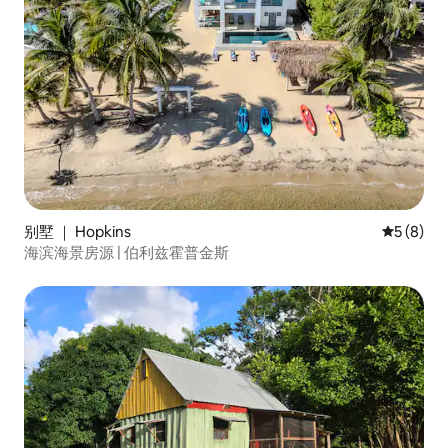
别墅 ｜ Hopkins
平均评分 
5 (8)
海滨海景房源 | 伯利兹霍普金斯