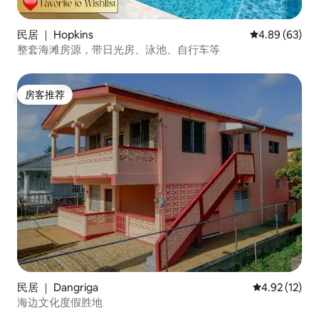
民居 ｜ Hopkins
平均评分 4.89
4.89 (63)
整套海滩房源，带日光房、泳池、自行车等
房客推荐
房客推荐
民居 ｜ Dangriga
平均评分 4.9
4.92 (12)
海边文化度假胜地