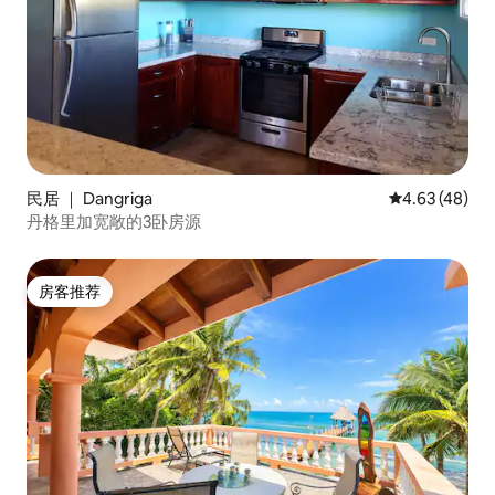
民居 ｜ Dangriga
平均评分 4.6
4.63 (48)
丹格里加宽敞的3卧房源
房客推荐
房客推荐