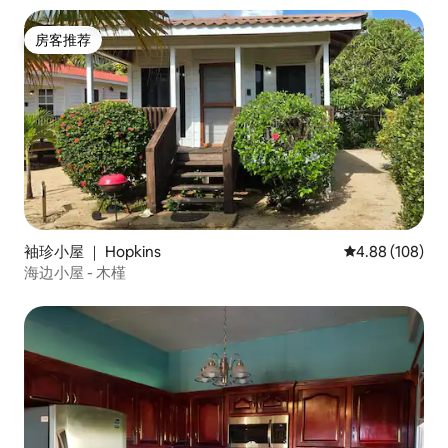
房客推荐
房客推荐
袖珍小屋 ｜ Hopkins
平均评分 4.88
4.88 (108)
海边小屋 - 木槿