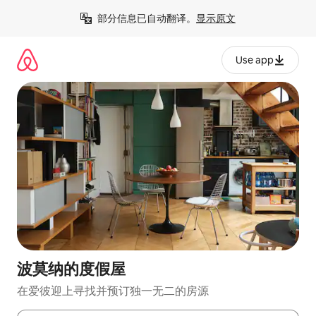
跳
部分信息已自动翻译。
显示原文
至
内
容
Use app
波莫纳的度假屋
在爱彼迎上寻找并预订独一无二的房源