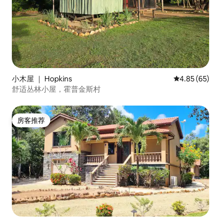
小木屋 ｜ Hopkins
平均评分 4.85
4.85 (65)
舒适丛林小屋，霍普金斯村
房客推荐
房客推荐