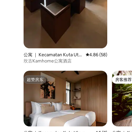
公寓 ｜ Kecamatan Kuta Utar
平均评分 4.86 分（满分
4.86 (58)
a
坎古Kamhome公寓酒店
超赞房东
房客推荐
超赞房东
房客推荐