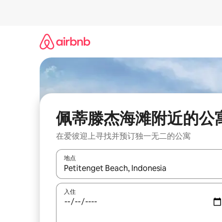
跳
至
内
容
佩蒂滕杰海滩附近的公
在爱彼迎上寻找并预订独一无二的公寓
地点
如有搜索结果，请使用上下方向键查看，或通过点
入住