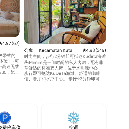
🏠 Kam
间公寓，位
心。 📍 房源位于岛上最时尚的地区，步行2
分钟即可抵达K
印度尼西
简单的名字
统、波西
营造出真正独特
平均评分 4.97 分（满分 5 分），共 67 条评价
4.97 (67)
Kama
公寓 ｜ Kecamatan Kuta
平均评分 4.93 分（满分 
4.93 (349)
热带式的
时尚空间，步行2分钟即可抵达Kudeta海滩
🏝️Mimint是一间时尚的私人客房，配有非
间 -高速无线
常舒适的标准双人床，位于水明漾中心，
居区，配备
步行即可抵达KuDeTa海滩、舒适的咖啡
 - 可携带
馆、餐厅和水疗中心。 步行⭐️3分钟即可抵
适合家庭使
达水明漾跳蚤市场 ⭐️步行5分钟即可抵达水
的婴儿床
明漾广场（健身房、商店、咖啡厅、海
滩） 🌱Mimint装饰有自然氛围和绿树成荫
较大的团
的氛围，为您提供轻松的巴厘岛住宿体
验。 ❤️ 非常适合单人或情侣旅行者入住 ‼️
我们不提供早餐 🔷 我们不提供牙刷和牙膏
免费停车位
空调