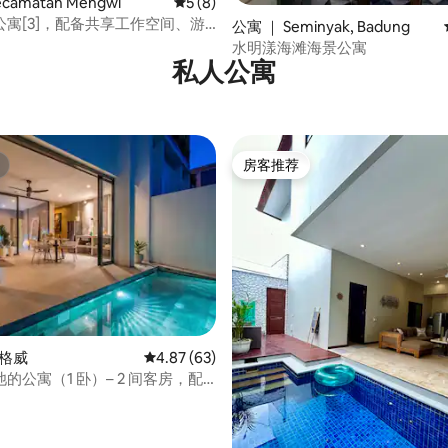
 5 分），共 3 条评价
camatan Mengwi
平均评分 5 分（满分 5 分），共 8 条评价
5 (8)
公寓[3]，配备共享工作空间、游
公寓 ｜ Seminyak, Badung
顶
水明漾海滩海景公寓
私人公寓
房客推荐
房客推荐
5 分），共 123 条评价
孟格威
平均评分 4.87 分（满分 5 分），共 63 条评价
4.87 (63)
的公寓（1 卧）– 2 间客房，配
线网络