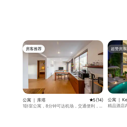
房客推荐
超赞房东
房客推荐
超赞房东
公寓 ｜ Kec
公寓 ｜ 库塔
平均评分 5 分（满分 
5 (14)
精品酒店
1卧室公寓，8分钟可达机场，交通便利，
舒适