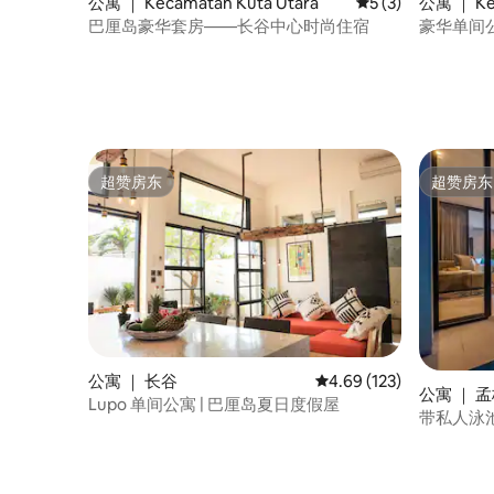
公寓 ｜ Kecamatan Kuta Utara
平均评分 5 分（满分
5 (3)
公寓 ｜ Ke
巴厘岛豪华套房——长谷中心时尚住宿
豪华单间
泳池和屋
超赞房东
超赞房东
超赞房东
超赞房东
公寓 ｜ 长谷
平均评分 4.69 分（满分 
4.69 (123)
公寓 ｜ 
Lupo 单间公寓 | 巴厘岛夏日度假屋
带私人泳池
备高速无