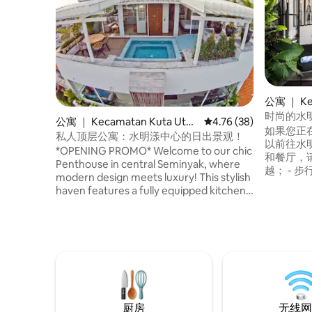
公寓 ｜ Ker
ec. Kuta 
时尚的水
公寓 ｜ Kecamatan Kuta Utar
平均评分 4.76 分（满分
4.76 (38)
adung
Sistefield
如果您正
a
私人顶层公寓：水明漾中心的日出景观！
以前往水明
*OPENING PROMO* Welcome to our chic
和餐厅，请预订V
Penthouse in central Seminyak, where
越； - 
modern design meets luxury! This stylish
钟即可抵达L
haven features a fully equipped kitchen
Revolve
and a private pool with beautiful
水明漾村购
landscape views from the 4th floor.
达Petitenget海滩
Panoramic scenic views unfold, offering
玻璃门，
a visual feast of Seminyak's vibrant
的室内装
charm and beach. Step onto your private
度假胜地
balcony to savour unbeatable sunset
views from your lounge pool. Trendy
hotspots are just moments away, whilst
厨房
无线网
remaining an intimate oasis of