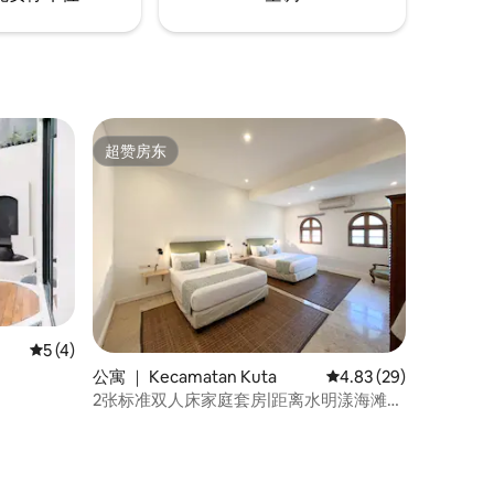
超赞房东
超赞房东
平均评分 5 分（满分 5 分），共 4 条评价
5 (4)
公寓 ｜ Kecamatan Kuta
平均评分 4.83 分（满分
4.83 (29)
2张标准双人床家庭套房|距离水明漾海滩50
米