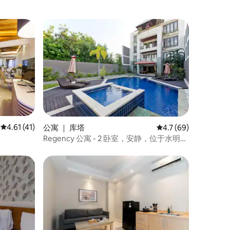
平均评分 4.61 分（满分 5 分），共 41 条评价
4.61 (41)
公寓 ｜ 库塔
平均评分 4.7 分（满分
4.7 (69)
Regency 公寓 - 2 卧室，安静，位于水明漾
中心地带