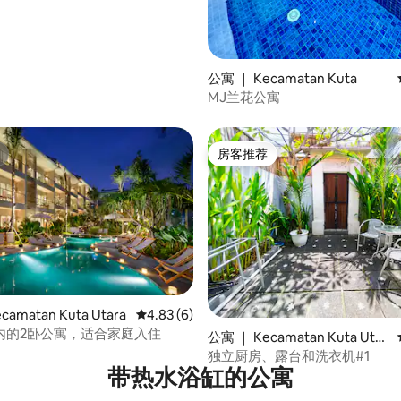
公寓 ｜ Kecamatan Kuta
MJ兰花公寓
房客推荐
房客推荐
amatan Kuta Utara
平均评分 4.83 分（满分 5 分），共 6 条评价
4.83 (6)
5 分），共 14 条评价
内的2卧公寓，适合家庭入住
公寓 ｜ Kecamatan Kuta Utar
a
独立厨房、露台和洗衣机#1
带热水浴缸的公寓