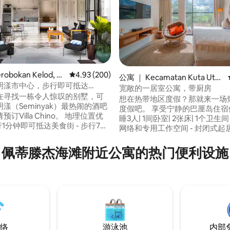
obokan Kelod, K
平均评分 4.93 分（满分 5 分），共 200 条评价
4.93 (200)
公寓 ｜ Kecamatan Kuta Utar
Utara, Kabupaten B
明漾市中心，步行即可抵达
a
宽敞的一居室公寓，带厨房
 5 分），共 38 条评价
s
在寻找一栋令人惊叹的别墅，可
想在热带地区度假？那就来一场
漾（Seminyak）最热闹的酒吧
度假吧。 享受宁静的巴厘岛住宿体验！ -可
illa Chino。 地理位置优
睡3人| 1间卧室| 2张床| 1个卫生
步行1分钟即可抵达美食街 - 步行7分
网络和专用工作空间 - 封闭式起
a Favela - 步行5分钟到达
空调和电视 - 餐桌和每日客房清洁
r Espresso Cafe - 步行5分钟到达
宠物，自助入住，免费停车位 - 
佩蒂滕杰海滩附近公寓的热门便利设施
物中心 -步行不到10分钟即可抵
用的便利设施，包括应要求提供
 白色明亮的环境和落地
和高脚椅 此房源是Baobab别墅小区的一部
自然光线充斥着空间，提供温馨
分，同一地点有多套公寓，适合
潢，让您尽情享受巴厘岛的天堂
体入住。 以正确的方式在巴厘岛住宿——
。
充满热带风情。
络
游泳池
内部