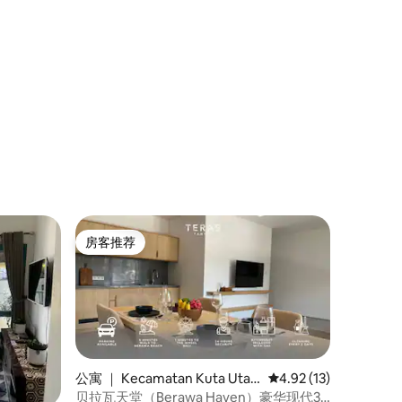
房客推荐
房客推荐
公寓 ｜ Kecamatan Kuta Utar
平均评分 4.92 分（满分
4.92 (13)
a
贝拉瓦天堂（Berawa Haven）豪华现代3