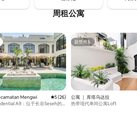
周租公寓
超赞房东
超赞房东
camatan Mengwi
平均评分 5 分（满分 5 分），共 26 条评价
5 (26)
公寓 ｜ 库塔乌达拉
sidential A9：位于长谷Seseh的1
热带现代单间公寓Loft
屋。