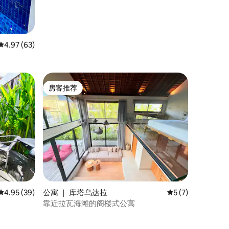
平均评分 4.97 分（满分 5 分），共 63 条评价
4.97 (63)
房客推荐
房客推荐
平均评分 4.95 分（满分 5 分），共 39 条评价
4.95 (39)
公寓 ｜ 库塔乌达拉
平均评分 5 分（满
5 (7)
靠近拉瓦海滩的阁楼式公寓