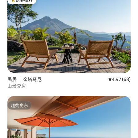
热门「房客推荐」
民居 ｜ 金塔马尼
平均评分 4.97
4.97 (68)
山景套房
超赞房东
超赞房东