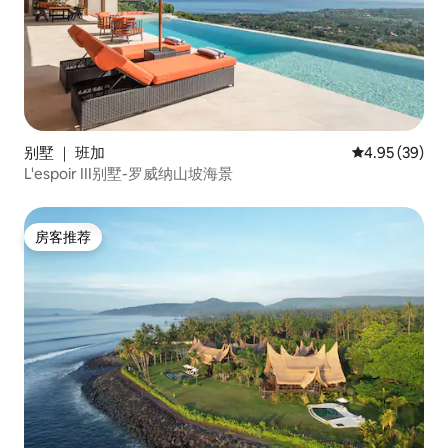
别墅 ｜ 班加
平均评分 4.95
4.95 (39)
L'espoir III别墅-罗威纳山坡海景
房客推荐
房客推荐