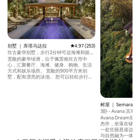
别墅 ｜ 库塔乌达拉
平均评分 4.97 分（满分 5 分），共
4.97 (253)
坎古豪华别墅，步行2分钟可达海滩和娱乐
场所
宽敞的豪华绿洲，位于佩雷南坎古市中
心，汇聚餐厅、海滩、健身、购物、生活
方式和娱乐场所。 宽敞的900平方米别
墅，配有漂亮的泳池。 您可以轻松步行前
往主街。 提供早餐和清洁服务，每周5天。
宽敞的独立客厅，配备空调。2间豪华特大
双人床卧室，带套内卫生间+沙发。 我们
的优秀员工可为您提供上门按摩服务，并
树屋 ｜ Semarapu
可轻松安排特别的午餐或晚餐！ 三台电视
3卧 - Avana 滨
机、75英寸索尼 轻松前往Berawa和Echo
Avana Drea
Beach俱乐部Finns、Atlas、The Lawn等
杰作，坐落在锡德门
一处壮丽悬崖边。
与自然融为一体，