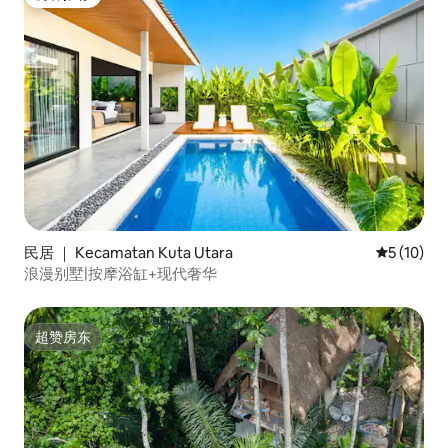
房客推荐
民居 ｜ Kecamatan Kuta Utara
平均评分 5
5 (10)
浪漫别墅|按摩浴缸+现代奢华
超赞房东
超赞房东