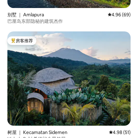
别墅 ｜ Amlapura
平均评分 4.96
4.96 (69)
巴厘岛东部隐秘的建筑杰作
房客推荐
热门「房客推荐」
树屋 ｜ Kecamatan Sidemen
平均评分 4.9
4.98 (51)