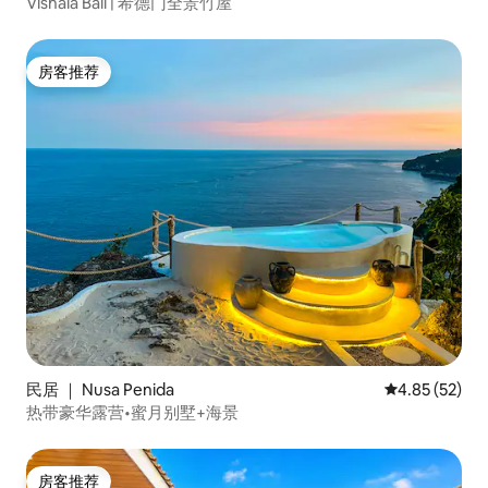
Vishala Bali | 希德门全景竹屋
房客推荐
房客推荐
民居 ｜ Nusa Penida
平均评分 4.8
4.85 (52)
热带豪华露营•蜜月别墅+海景
房客推荐