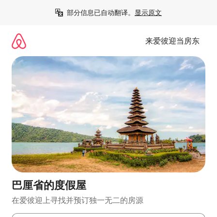
跳
部分信息已自动翻译。
显示原文
至
内
容
来爱彼迎当房东
巴厘省的度假屋
在爱彼迎上寻找并预订独一无二的房源