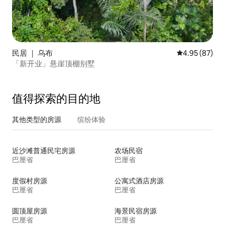
民居 ｜ 乌布
平均评分 4.95
4.95 (87)
「新开业」悬崖顶棚别墅
值得探索的目的地
其他类型的房源
缤纷体验
近沙滩普通民宅房源
农场民宿
巴厘省
巴厘省
度假村房源
公寓式酒店房源
巴厘省
巴厘省
圆顶屋房源
海景民宿房源
巴厘省
巴厘省