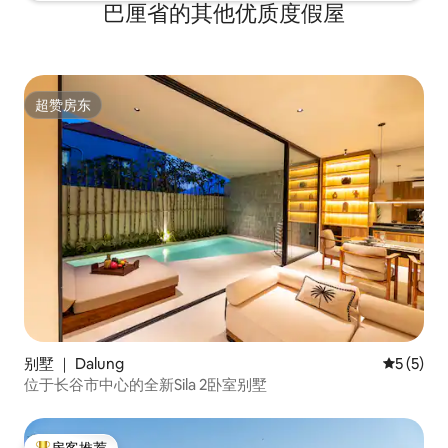
巴厘省的其他优质度假屋
超赞房东
超赞房东
别墅 ｜ Dalung
平均评分 
5 (5)
位于长谷市中心的全新Sila 2卧室别墅
房客推荐