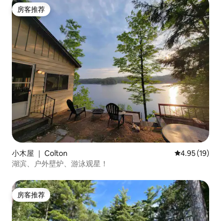
房客推荐
房客推荐
小木屋 ｜ Colton
平均评分 4.9
4.95 (19)
湖滨、户外壁炉、游泳观星！
房客推荐
房客推荐