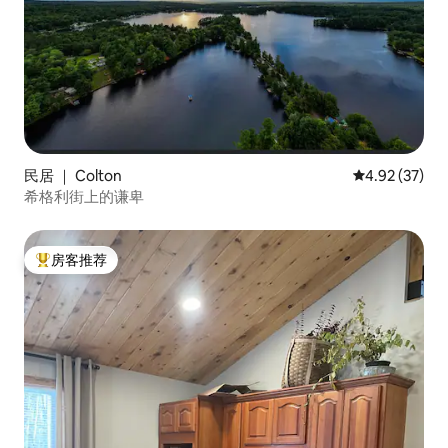
民居 ｜ Colton
平均评分 4.9
4.92 (37)
希格利街上的谦卑
房客推荐
热门「房客推荐」