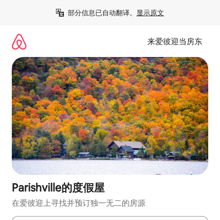
跳
部分信息已自动翻译。
显示原文
至
内
容
来爱彼迎当房东
Parishville的度假屋
在爱彼迎上寻找并预订独一无二的房源