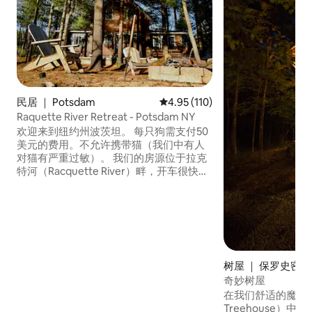
民居 ｜ Potsdam
平均评分 4.95 分（满分 5 分），共
4.95 (110)
Raquette River Retreat - Potsdam NY
欢迎来到纽约州波茨坦。 每只狗需支付50
美元的费用。不允许携带猫（我们中有人
对猫有严重过敏）。 我们的房源位于拉克
特河（Racquette River）畔，开车很快即
可到达： 圣劳伦斯大学- 18分钟 克拉克森
大学- 11分钟 纽约州立大学波茨坦分校- 9
分钟 纽约州立大学坎顿分校- 24分钟 塔珀
湖- 45分钟 萨拉纳克湖- 1小时20分钟 普拉
西德湖- 1小时40分钟
树屋 ｜ 保罗史密斯(Pa
hs)
奇妙树屋
在我们舒适的魔法树屋
Treehouse）