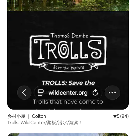
乡村小屋 ｜ Colton
平均评分 5
5 (94)
Trolls: Wild Center/桨板/潜水/海滨！