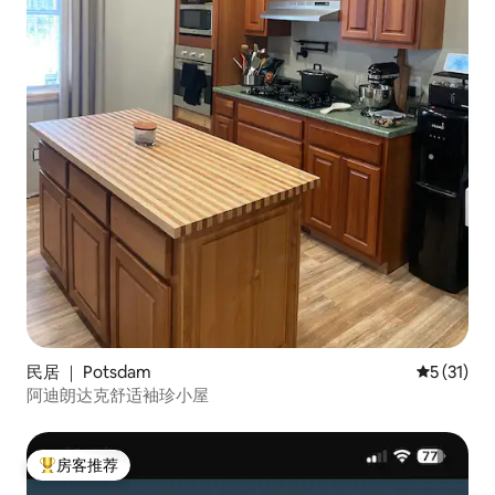
民居 ｜ Potsdam
平均评分 5
5 (31)
阿迪朗达克舒适袖珍小屋
房客推荐
热门「房客推荐」