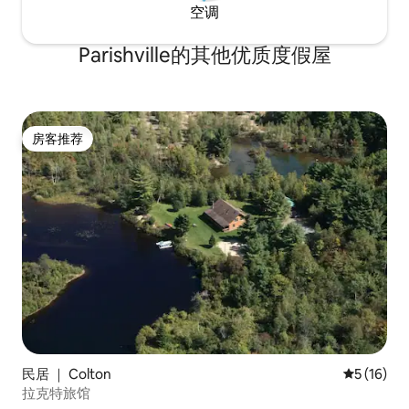
空调
Parishville的其他优质度假屋
房客推荐
房客推荐
民居 ｜ Colton
平均评分 5
5 (16)
拉克特旅馆