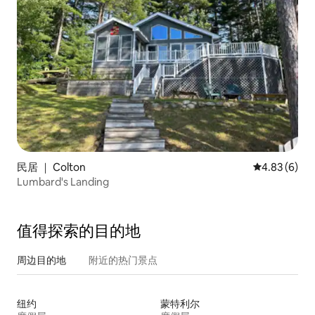
民居 ｜ Colton
平均评分 4.8
4.83 (6)
Lumbard's Landing
值得探索的目的地
周边目的地
附近的热门景点
纽约
蒙特利尔