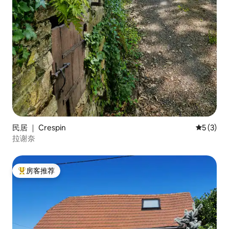
民居 ｜ Crespin
平均评分 
5 (3)
拉谢奈
房客推荐
热门「房客推荐」