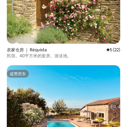
农家仓房 ｜ Réquista
平均评分 5
5 (22)
民宿。40平方米的套房。游泳池。
超赞房东
超赞房东