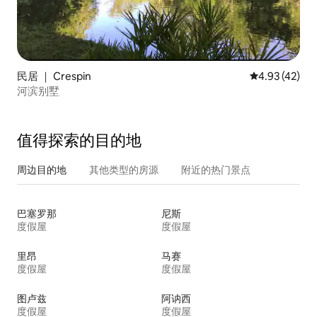
民居 ｜ Crespin
平均评分 4.9
4.93 (42)
河滨别墅
值得探索的目的地
周边目的地
其他类型的房源
附近的热门景点
巴塞罗那
尼斯
度假屋
度假屋
里昂
马赛
度假屋
度假屋
图卢兹
阿讷西
度假屋
度假屋