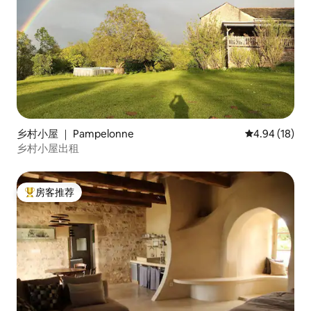
乡村小屋 ｜ Pampelonne
平均评分 4.9
4.94 (18)
乡村小屋出租
房客推荐
热门「房客推荐」