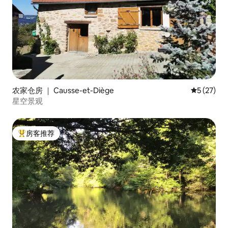
农家仓房 ｜ Causse-et-Diège
平均评分 5
5 (27)
星空景观
房客推荐
热门「房客推荐」