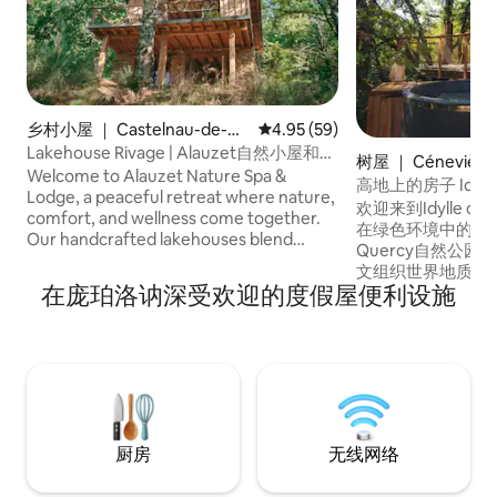
乡村小屋 ｜ Castelnau-de-M
平均评分 4.95 分（满分 5 分），
4.95 (59)
andailles
Lakehouse Rivage | Alauzet自然小屋和水
树屋 ｜ Cénevière
疗中心
Welcome to Alauzet Nature Spa &
高地上的房子 Idylle 
Lodge, a peaceful retreat where nature,
欢迎来到Idylle d
comfort, and wellness come together.
在绿色环境中的体验屋。 在Caus
Our handcrafted lakehouses blend
Quercy自然公
natural materials, bohemian design, and
文组织世界地质公
modern comforts to create a unique
在庞珀洛讷深受欢迎的度假屋便利设施
空下，我们的小窝
escape. Relax in our wood-fired sauna,
期间逃离喧嚣，在
soak beneath the stars in our spacious
福的插曲。 距离图卢
wood-fired hot tub, and reconnect with
时30分钟，距离利摩
nature. Surrounded by forests and a
15分钟，距离波尔多
beautiful lake, Alauzet is the perfect
利埃（Montpell
destination for romantic getaways,
小屋享受住宿体验，
wellness retreats, and unforgettable
的所有美丽。
holidays.
厨房
无线网络