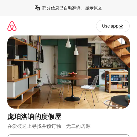
跳
部分信息已自动翻译。
显示原文
至
内
容
Use app
庞珀洛讷的度假屋
在爱彼迎上寻找并预订独一无二的房源