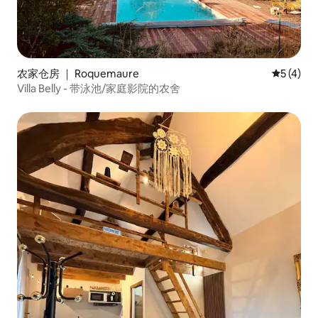
农家仓房 ｜ Roquemaure
平均评分 
5 (4)
Villa Belly - 带泳池/家庭影院的农舍