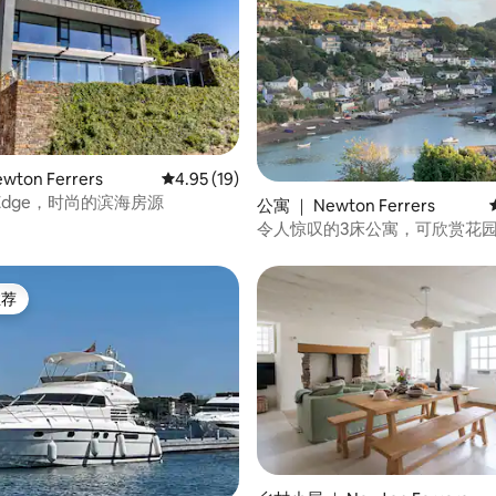
ton Ferrers
平均评分 4.95 分（满分 5 分），共 19 条评价
4.95 (19)
r Edge，时尚的滨海房源
 5 分），共 21 条评价
公寓 ｜ Newton Ferrers
令人惊叹的3床公寓，可欣赏花
推荐
客推荐」