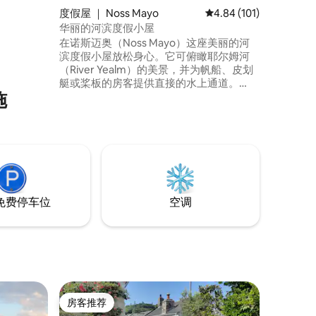
度假屋 ｜ Noss Mayo
平均评分 4.84 分（满分 
4.84 (101)
河边仅4
华丽的河滨度假小屋
休息室和
在诺斯迈奥（Noss Mayo）这座美丽的河
er
滨度假小屋放松身心。它可俯瞰耶尔姆河
（River Yealm）的美景，并为帆船、皮划
艇或桨板的房客提供直接的水上通道。
施
Noss Mayo位于一个自然美景区，距离普
利茅斯仅半小时车程，距离萨尔科姆和达
特穆尔也很近。步行几步或划桨穿过水面
即可抵达Newton Ferrers的3家酒吧。房源
设有3间卧室，最多可入住6位房客，非常
适合家庭和朋友入住。
免费停车位
空调
房客推荐
房客推荐