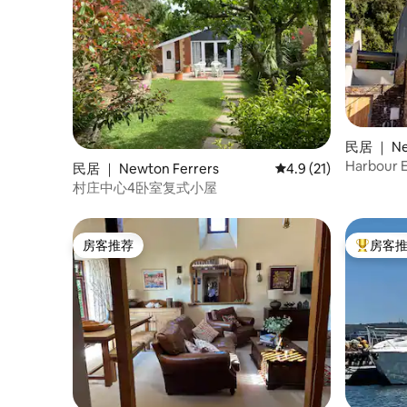
民居 ｜ New
Harbou
民居 ｜ Newton Ferrers
平均评分 4.9 分（满分
4.9 (21)
村庄中心4卧室复式小屋
房客推荐
房客
房客推荐
热门「房