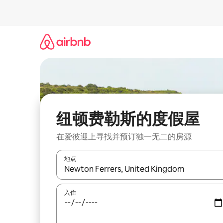
跳
至
内
容
纽顿费勒斯的度假屋
在爱彼迎上寻找并预订独一无二的房源
地点
如有搜索结果，请使用上下方向键查看，或通过点
入住