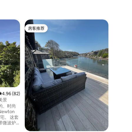
民居 ｜ Ne
房客推荐
房客
房客推荐
热门「
距离河边
Hillsi
Newto
的乡村小
源，拥有
行不到1
到1分钟
皮划艇。
海滩仅1
海滨漫步
满足您的
平均评分 4.96 分（满分 5 分），共 82 条评价
4.96 (82)
美景
立的、时尚
wton
住宅。 这套
带微波炉/
机的客厅/