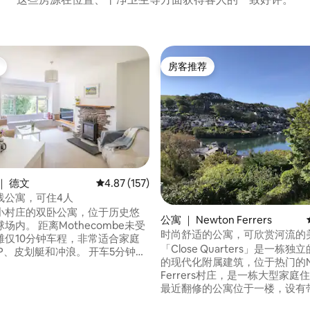
房客推荐
房客推荐
｜ 德文
平均评分 4.87 分（满分 5 分），共 157 条评价
4.87 (157)
5 分），共 127 条评价
线公寓，可住4人
小村庄的双卧公寓，位于历史悠
公寓 ｜ Newton Ferrers
场内。 距离Mothecombe未受
时尚舒适的公寓，可欣赏河流的
滩仅10分钟车程，非常适合家庭
「Close Quarters」是一栋独
P、皮划艇和冲浪。 开车5分钟即
的现代化附属建筑，位于热门的Ne
游艇天堂Newton Ferrers。
Ferrers村庄，是一栋大型家庭
、酒吧。 诺斯迈奥（Noss
最近翻修的公寓位于一楼，设有
）有华丽的海滨酒吧，可沿海漫步；
烤箱、洗碗机、Nespresso咖啡
，步行20分钟。 步行10分钟即可