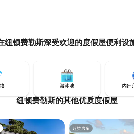
用餐区 以及独立卧室和卫生间。 位于村庄
 距离普利茅斯20分钟
中心，距离商店2分钟路程，距离
靠近斯托克海滩和卡斯韦尔农场婚
分钟路程，从面朝南方的卧室、
露台区域可欣赏到埃尔姆河（Riv
Yealm）的壮丽景色。
在纽顿费勒斯深受欢迎的度假屋便利设
络
游泳池
内部
纽顿费勒斯的其他优质度假屋
超赞房东
超赞房东