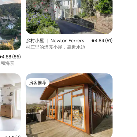
乡村小屋 ｜ Newton Ferrers
平均评分 4.84 分（满分
4.84 (51)
村庄里的漂亮小屋，靠近水边
平均评分 4.88 分（满分 5 分），共 86 条评价
4.88 (86)
园和海景
房客推荐
房客推荐