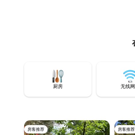
113步之遥。 距离Mothecombe海滩10分钟
抵达西南海岸小径。
车程，距离Bigbury on Sea海滩和Burgh
车程。 
Island 30分钟车程。 私人停车位和原木燃
礼场地
烧器。
厨房
无线网
房客推荐
房客推荐
房客推荐
房客推荐