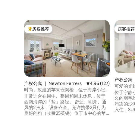
房客推荐
房客推荐
热门「房客推荐」
房客推荐
产权公寓 
产权公寓 ｜ Newton Ferrers
平均评分 4.96 分（满分 
4.96 (127)
可爱的光
时尚、改建的苹果仓阁楼，位于海岸小径
位于宁静
上的农业有机区域（AONB）
非常适合在周中、整周和周末休息，位于
久的羽毛球
西南海岸的「盐」路径。 舒适、明亮、通
污染的沙
风的2张床，设备齐全。允许携带2只行为
入住，SU
良好的狗（收费25英镑）位于市中心的苹
可抵达热门的
果酒吧，有自己的入口。 位于村庄绿地对
商店、药店
面的私人小巷上，距离熟食店、咖啡馆、
Mayo
河畔和林地步道、村庄中心和当地酒吧仅
驾车5分钟