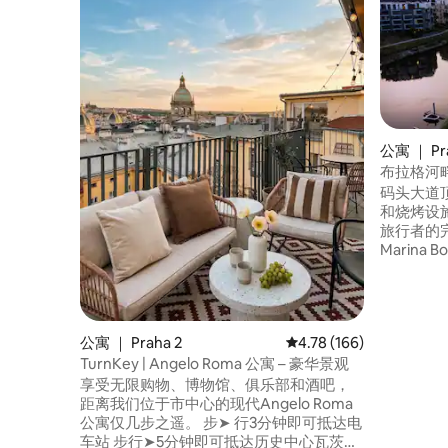
公寓 ｜ Pr
布拉格河
码头大道
和烧烤设
旅行者的
Marina
私人住宅
穿过绿色
边的河流
莫夫卡」。距
公寓 ｜ Praha 2
平均评分 4.78 分（满分 
4.78 (166)
钟，距离P
TurnKey | Angelo Roma 公寓 – 豪华景观
享受无限购物、博物馆、俱乐部和酒吧，
距离我们位于市中心的现代Angelo Roma
公寓仅几步之遥。 步➤ 行3分钟即可抵达电
车站 步行➤5分钟即可抵达历史中心瓦茨拉