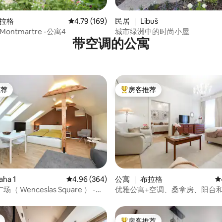
5 分），共 28 条评价
布拉格
平均评分 4.79 分（满分 5 分），共 169 条评价
4.79 (169)
民居 ｜ Libuš
 Montmartre -公寓4
城市绿洲中的时尚小屋
带空调的公寓
推荐
房客推荐
客推荐」
热门「房客推荐」
5 分），共 138 条评价
ha 1
平均评分 4.96 分（满分 5 分），共 364 条评价
4.96 (364)
公寓 ｜ 布拉格
平
 Wenceslas Square ） -市
优雅公寓+空调、桑拿房、阳台和
公寓
英尺
房客推荐