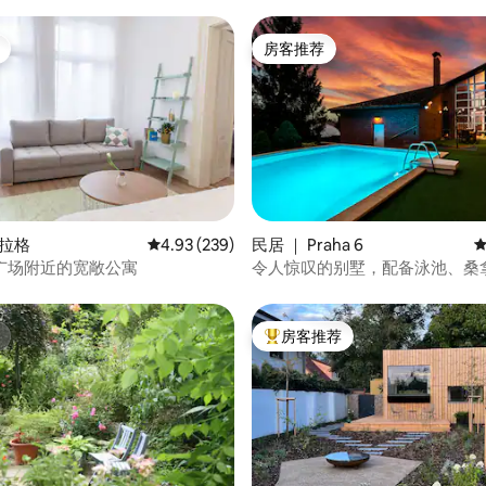
房客推荐
房客推荐
5 分），共 120 条评价
布拉格
平均评分 4.93 分（满分 5 分），共 239 条评价
4.93 (239)
民居 ｜ Praha 6
平
广场附近的宽敞公寓
令人惊叹的别墅，配备泳池、桑
浴缸和免费停车位
房客推荐
热门「房客推荐」