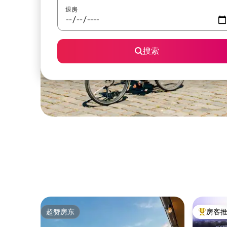
退房
搜索
超赞房东
房客
超赞房东
热门「房