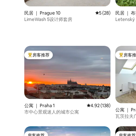
民居 ｜ Prague 10
平均评分 5 分（满分 
5 (28)
民居 ｜ 
LimeWash 5设计师套房
Letenský
房客推荐
房客
热门「房客推荐」
热门「房
公寓 ｜ Praha 1
平均评分 4.92 分（满分 
4.92 (138)
公寓 ｜ Pra
市中心景观迷人的城市公寓
瓦茨拉夫广场（
中心单间
房客推荐
房客推荐