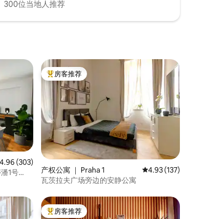
300位当地人推荐
房客推荐
热门「房客推荐」
均评分 4.96 分（满分 5 分），共 303 条评价
4.96 (303)
产权公寓 ｜ Praha 1
平均评分 4.93 分（满分 
4.93 (137)
潘1号
瓦茨拉夫广场旁边的安静公寓
房客推荐
热门「房客推荐」