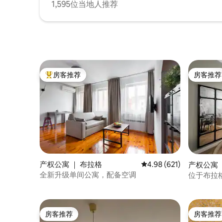
1,595位当地人推荐
房客推荐
房客推荐
热门「房客推荐」
房客推荐
产权公寓 ｜ 布拉格
平均评分 4.98 分（满分 
4.98 (621)
产权公寓 ｜ 
全新升级单间公寓，配备空调
位于布拉
房客推荐
房客推荐
房客推荐
房客推荐