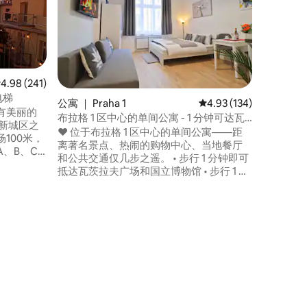
入住|250
❤️ 位
方米/3
满活力的
遥，公共交
广场和国家
地铁站 
士站⭐️5分
均评分 4.98 分（满分 5 分），共 241 条评价
4.98 (241)
上预订，
电梯
公寓 ｜ Praha 1
平均评分 4.93 分（满分 
4.93 (134)
有美丽的
布拉格 1 区中心的单间公寓 - 1 分钟可达瓦
和新城区之
茨拉夫广场
❤️ 位于布拉格 1 区中心的单间公寓——距
100米，
离著名景点、热闹的购物中心、当地餐厅
、B、C
和公共交通仅几步之遥。 • 步行 1 分钟即可
地地区，
抵达瓦茨拉夫广场和国立博物馆 • 步行 1 分
 -整个房
钟即可抵达 Muzeum 地铁站 • 步行5分钟即
美景的私
可抵达布拉格主火车站和机场快线巴士站
6楼，有电梯
🔶 城市旅游税： 💰 总价已包含城市旅游税
入住
（每人每晚2欧元）。 无需额外付款。