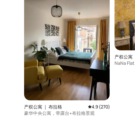
产权公寓 ｜ 
NaNa Flat
产权公寓 ｜ 布拉格
平均评分 4.9 分（满分 
4.9 (270)
豪华中央公寓，带露台+布拉格景观