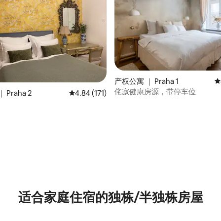
产权公寓 ｜ Praha 1
平
侘寂健康房源，带停车位
Praha 2
平均评分 4.84 分（满分 5 分），共 171 条评价
4.84 (171)
5 分），共 270 条评价
适合家庭住宿的独栋/半独栋房屋