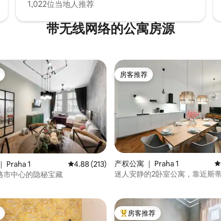
1,022位当地人推荐
带无线网络的公寓房源
房客推荐
房客推荐
5 分），共 621 条评价
产权公寓 ｜ Praha 1
平
Praha 1
平均评分 4.88 分（满分 5 分），共 213 条评价
4.88 (213)
迷人安静的2卧室公寓，靠近斯蒂
格市中心的隐秘宝藏
（Stepan No. 1）
房客推荐
热门「房客推荐」