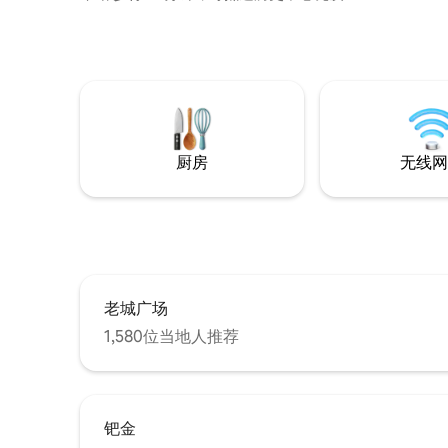
夫广场 高➤ 响应用户支持 厨房➤设备齐全
可➤ 延迟退房至下午1点 您的房源靠近国家
博物馆（ Národní Muzeum ）、瓦茨拉夫
广场、天文钟、国家歌剧院、Rigerovy花
园、主火车站、Mucha博物馆、耶路撒冷
犹太教堂
厨房
无线网
老城广场
1,580位当地人推荐
钯金