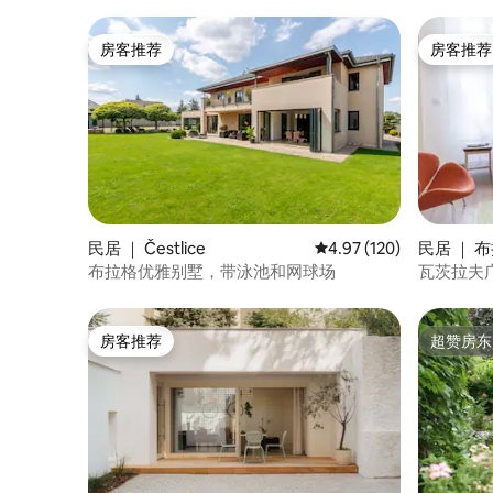
房客推荐
房客推荐
房客推荐
房客推荐
民居 ｜ Čestlice
平均评分 4.97 分（满分 
4.97 (120)
民居 ｜ 
布拉格优雅别墅，带泳池和网球场
瓦茨拉夫
房客推荐
超赞房东
房客推荐
超赞房东