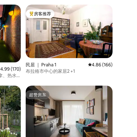
房客推荐
热门「房客推荐」
民居 ｜ Praha 1
平均评分 4.86 分（满分 
4.86 (166)
均评分 4.99 分（满分 5 分），共 170 条评价
4.99 (170)
布拉格市中心的家居2 +1
拿、热水
超赞房东
超赞房东