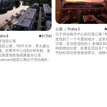
公寓 ｜ Praha 2
平
位于布拉格市中心的日落公寓 | 
aha 8
平均评分 5 分（满分 5 分），共 114 条评价
5 (114)
您找到了一个可爱的地方，这里
畔顶层公寓
日落，生活舒适轻松:) -老城区
顶层公寓，110平方米，带大露台
间的绝佳位置：距离瓦茨拉夫广场
施。距离市中心仅8分钟车程。是
可轻松前往所有旅游景点、地铁A
完美度假胜地或家庭办公室。
线、一侧的电车，另一侧靠近当
 Boulevard顶层公寓位于布拉格8号
有很多餐厅（啤酒和价格都很好）
区内。位于伏尔塔瓦河畔，步行
源都供您享用，包括可欣赏日落
公园即可抵达市中心，或沿着北
人阳台 -电视 -高速无线网络 - 
前往布拉格最大的公园「斯特罗
-洗衣机 -设备齐全的厨房 -自助
离Libensky Most电车站2分
5 分），共 166 条评价
almovka地铁站5分钟。