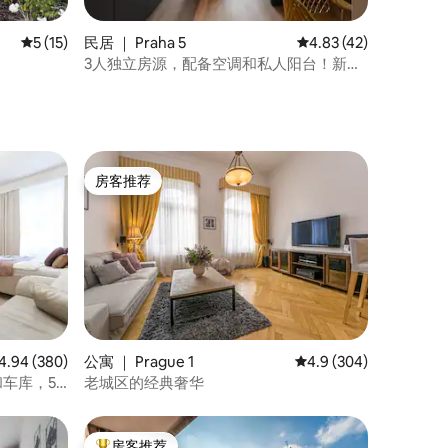
平均评分 5 分（满分 5 分），共 15 条评价
5 (15)
民居 ｜ Praha 5
平均评分 4.83 分（满分
4.83 (42)
3人独立房源，配备空调和私人阳台！新房
源
房客推荐
房客推荐
均评分 4.94 分（满分 5 分），共 380 条评价
4.94 (380)
公寓 ｜ Prague 1
平均评分 4.9 分（满分 
4.9 (304)
车库，5
老城区的经典奢华
房客推荐