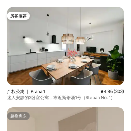
房客推荐
房客推荐
产权公寓 ｜ Praha 1
平均评分 4.96
4.96 (303)
迷人安静的2卧室公寓，靠近斯蒂潘1号（Stepan No. 1）
超赞房东
超赞房东