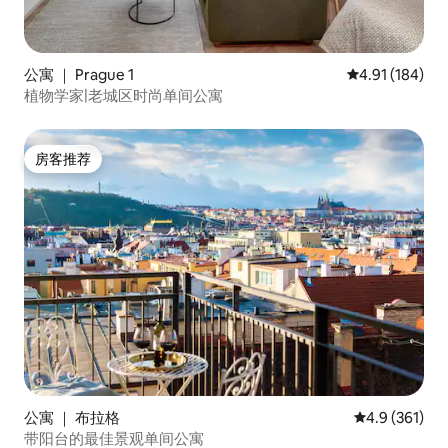
公寓 ｜ Prague 1
平均评分 4.91
4.91 (184)
植物学家|老城区时尚单间公寓
房客推荐
房客推荐
公寓 ｜ 布拉格
平均评分 4.9
4.9 (361)
带阳台的最佳景观单间公寓