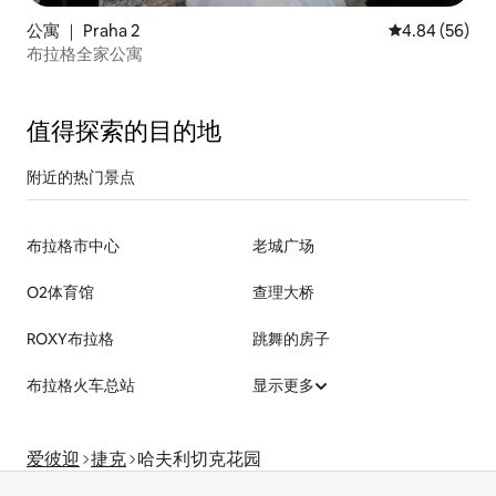
公寓 ｜ Praha 2
平均评分 4.84
4.84 (56)
布拉格全家公寓
值得探索的目的地
附近的热门景点
布拉格市中心
老城广场
O2体育馆
查理大桥
ROXY布拉格
跳舞的房子
布拉格火车总站
显示更多
爱彼迎
捷克
哈夫利切克花园