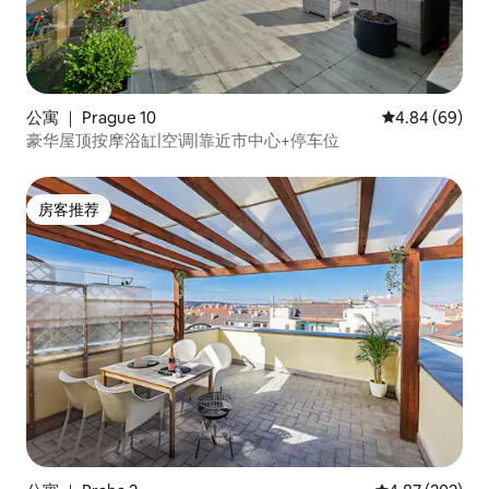
公寓 ｜ Prague 10
平均评分 4.84
4.84 (69)
豪华屋顶按摩浴缸|空调|靠近市中心+停车位
房客推荐
房客推荐