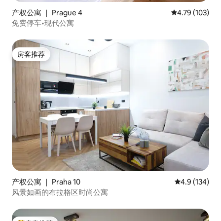
产权公寓 ｜ Prague 4
平均评分 4.79
4.79 (103)
免费停车•现代公寓
房客推荐
房客推荐
产权公寓 ｜ Praha 10
平均评分 4.9
4.9 (134)
风景如画的布拉格区时尚公寓