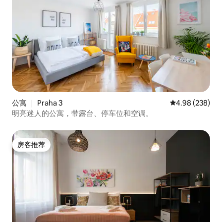
公寓 ｜ Praha 3
平均评分 4.98
4.98 (238)
明亮迷人的公寓，带露台、停车位和空调。
房客推荐
房客推荐