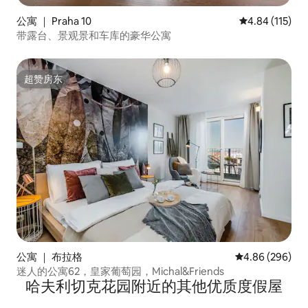
公寓 ｜ Praha 10
平均评分 4.84
4.84 (115)
带露台、景观景和车库的豪华公寓
超赞房东
超赞房东
公寓 ｜ 布拉格
平均评分 4.86
4.86 (296)
迷人的公寓62，皇家葡萄园，Michal&Friends
哈夫利切克花园附近的其他优质度假屋