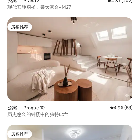
公寓 ｜ Praha 2
平均评分 4.87
4.87 (202)
现代安静阁楼，带大露台- M27
房客推荐
房客推荐
公寓 ｜ Prague 10
平均评分 4.96
4.96 (53)
历史悠久的钟楼中的独特Loft
房客推荐
房客推荐