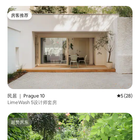
房客推荐
房客推荐
民居 ｜ Prague 10
平均评分 5
5 (28)
LimeWash 5设计师套房
超赞房东
超赞房东