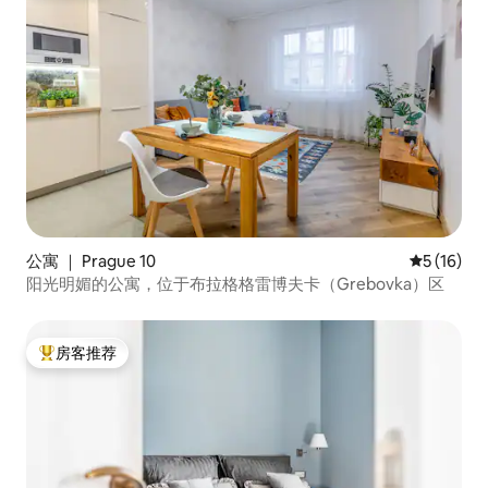
公寓 ｜ Prague 10
平均评分 5
5 (16)
阳光明媚的公寓，位于布拉格格雷博夫卡（Grebovka）区
房客推荐
热门「房客推荐」