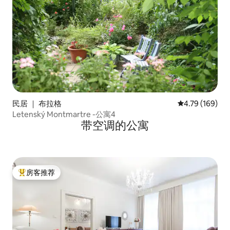
民居 ｜ 布拉格
平均评分 4.79
4.79 (169)
Letenský Montmartre -公寓4
带空调的公寓
房客推荐
热门「房客推荐」