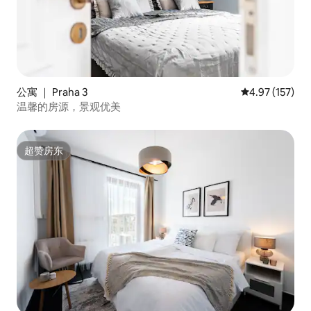
公寓 ｜ Praha 3
平均评分 4.97
4.97 (157)
温馨的房源，景观优美
超赞房东
超赞房东