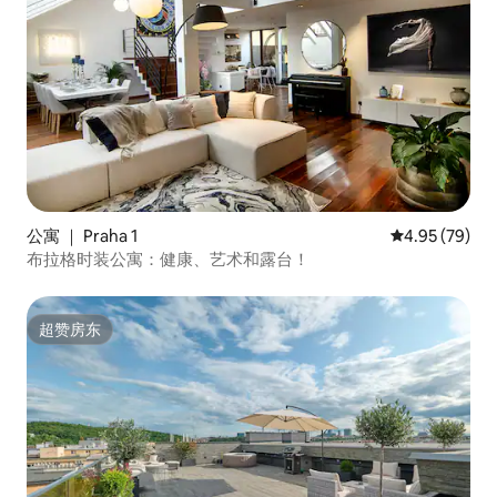
公寓 ｜ Praha 1
平均评分 4.95
4.95 (79)
布拉格时装公寓：健康、艺术和露台！
超赞房东
超赞房东