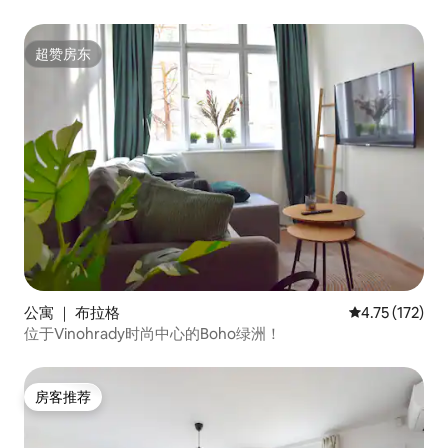
超赞房东
超赞房东
公寓 ｜ 布拉格
平均评分 4.75
4.75 (172)
位于Vinohrady时尚中心的Boho绿洲！
房客推荐
房客推荐