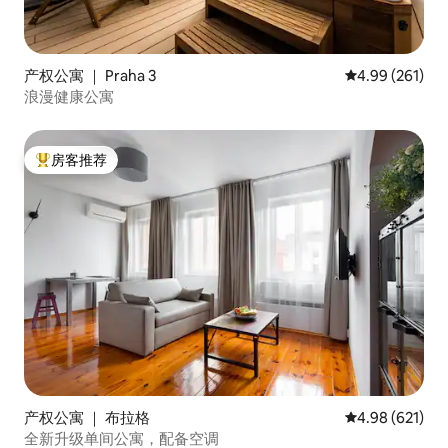
产权公寓 ｜ Praha 3
平均评分 4.99
4.99 (261)
浪漫健康公寓
房客推荐
热门「房客推荐」
产权公寓 ｜ 布拉格
平均评分 4.98
4.98 (621)
全新升级单间公寓，配备空调