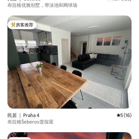
布拉格优雅别墅，带泳池和网球场
房客推荐
热门「房客推荐」
民居 ｜ Praha 4
平均评分 5
5 (16)
布拉格Šeberov度假屋