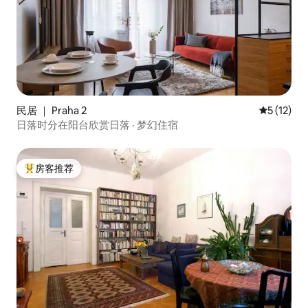
民居 ｜ Praha 2
平均评分 5
5 (12)
日落时分在阳台欣赏日落 · 梦幻住宿
房客推荐
热门「房客推荐」