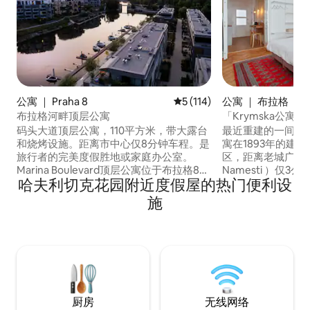
公寓 ｜ Praha 8
平均评分 5 分（满分 5 分），共
5 (114)
公寓 ｜ 布拉格
布拉格河畔顶层公寓
「Krymska公寓
Vrsovice市中心
码头大道顶层公寓，110平方米，带大露台
最近重建的一间卧
和烧烤设施。距离市中心仅8分钟车程。是
寓在1893年的建筑位
旅行者的完美度假胜地或家庭办公室。
区，距离老城广场（ S
Marina Boulevard顶层公寓位于布拉格8号
Namesti ）仅3公里。 室内设计
哈夫利切克花园附近度假屋的热门便利设
私人住宅区内。位于伏尔塔瓦河畔，步行
期的特色（门，窗
穿过绿色公园即可抵达市中心，或沿着北
素相结合，并配有
施
边的河流前往布拉格最大的公园「斯特罗
作品和灯具。 主客房接受下午的阳光照
莫夫卡」。距离Libensky Most电车站2分
射，俯瞰鹅卵石街
钟，距离Palmovka地铁站5分钟。
离Krymska电车站
厨房
无线网络