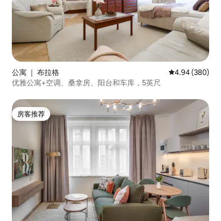
公寓 ｜ 布拉格
平均评分 4.94
4.94 (380)
优雅公寓+空调、桑拿房、阳台和车库，5英尺
房客推荐
房客推荐