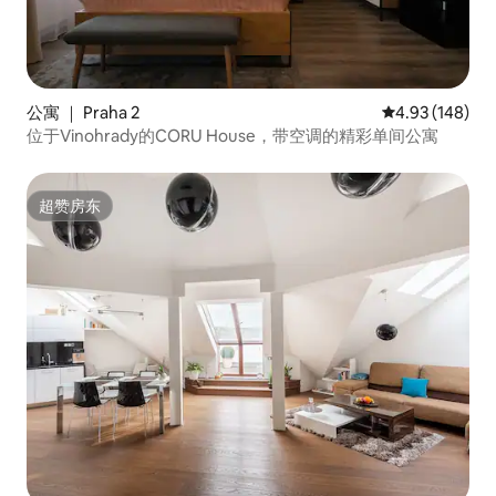
公寓 ｜ Praha 2
平均评分 4.93
4.93 (148)
位于Vinohrady的CORU House，带空调的精彩单间公寓
超赞房东
超赞房东