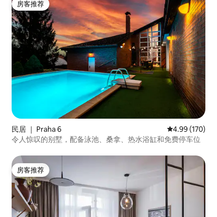
房客推荐
房客推荐
民居 ｜ Praha 6
平均评分 4.99
4.99 (170)
令人惊叹的别墅，配备泳池、桑拿、热水浴缸和免费停车位
房客推荐
房客推荐