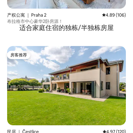
产权公寓 ｜ Praha 2
平均评分 4.89
4.89 (106)
布拉格市中心豪华2卧房源！
适合家庭住宿的独栋/半独栋房屋
房客推荐
房客推荐
民居 ｜ Čestlice
平均评分 4.97
4.97 (120)