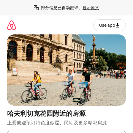
跳
部分信息已自动翻译。
显示原文
至
内
容
Use app
哈夫利切克花园附近的房源
上爱彼迎预订特色度假屋、民宅及更多精彩房源