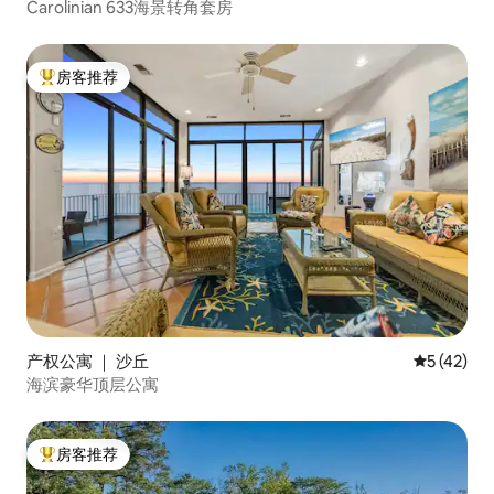
Carolinian 633海景转角套房
房客推荐
热门「房客推荐」
产权公寓 ｜ 沙丘
平均评分 5
5 (42)
海滨豪华顶层公寓
房客推荐
热门「房客推荐」