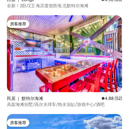
全新！2卧/2卫 海滨度假胜地 北默特尔海滩
房客推荐
房客推荐
民居 ｜ 默特尔海滩
平均评分 4.88
4.88 (52)
高架海滩别墅/高尔夫球车/热水浴缸/游戏中心/酒吧
房客推荐
房客推荐