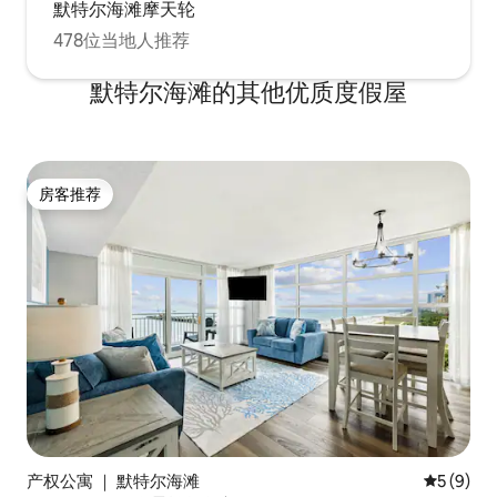
默特尔海滩摩天轮
478位当地人推荐
默特尔海滩的其他优质度假屋
房客推荐
房客推荐
产权公寓 ｜ 默特尔海滩
平均评分 
5 (9)