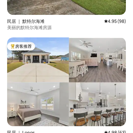
民居 ｜ 默特尔海滩
平均评分 4.95
4.95 (98)
美丽的默特尔海滩房源
房客推荐
热门「房客推荐」
民居 ｜ Longs
平均评分 4.98
4.98 (63)