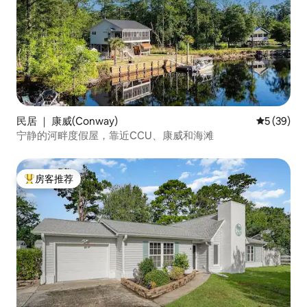
民居 ｜ 康威(Conway)
平均评分 5
5 (39)
宁静的河畔度假屋，靠近CCU、康威和海滩
房客推荐
热门「房客推荐」