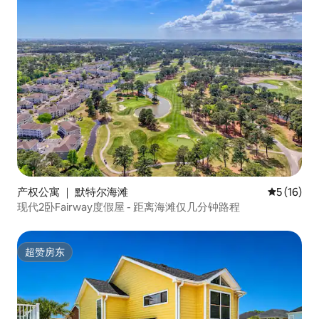
产权公寓 ｜ 默特尔海滩
平均评分 5
5 (16)
现代2卧Fairway度假屋 - 距离海滩仅几分钟路程
超赞房东
超赞房东