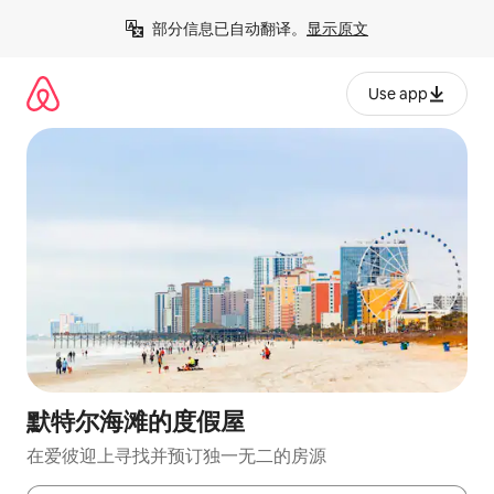
跳
部分信息已自动翻译。
显示原文
至
内
容
Use app
默特尔海滩的度假屋
在爱彼迎上寻找并预订独一无二的房源