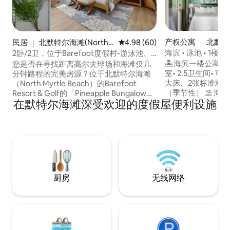
产权公寓 ｜ 北默特
民居 ｜ 北默特尔海滩(North
平均评分 4.98 分（满分 5 分），
4.98 (60)
rth Myrtle Beach)
Myrtle Beach)
海滨 • 泳池 • 1楼 
2卧/2卫，位于Barefoot度假村-游泳池、
高尔夫球场、购物中心
🏝️海滨一楼公寓 
您是否在寻找距离高尔夫球场和海滩仅几
室• 2.5卫生间• 可
分钟路程的完美房源？位于北默特尔海滩
大床、2张标准双人
（North Myrtle Beach）的Barefoot
（季节性） ⛱️ 海滩用品（椅子、雨伞、玩
Resort & Golf的「Pineapple Bungalow」
在默特尔海滩深受欢迎的度假屋便利设施
具） 🍽️全功能厨
提供豪华且装潢精良的房源，可轻松抵达
和烘干机 💻免费无
世界一流的高尔夫球场、海滩、游泳池、
智能电视+有线电视
购物中心和娱乐场所。 距离Barefoot
⛳️附近有高尔夫锦标赛
Landing（购物/餐厅）2分钟车程 距离
里• 5分钟到达樱桃
House of Blues和Alabama Theater（娱
陆• 25分钟到达海
乐和表演）2分钟车程 距离海滩5分钟车程
州北默特尔海滩
希望well.holiday.homes
厨房
无线网络