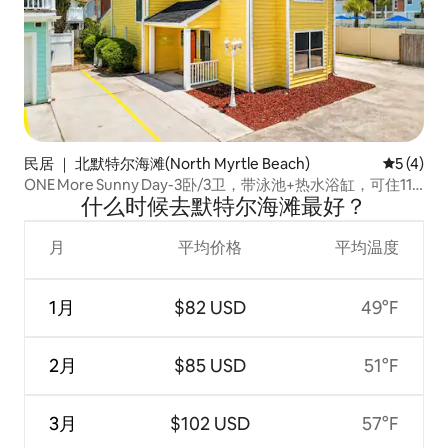
民居 ｜ 北默特尔海滩(North Myrtle Beach)
平均评分 
5 (4)
ONE More Sunny Day-3卧/3卫，带泳池+热水浴缸，可住11
什么时候去默特尔海滩最好？
人
月
平均价格
平均温度
1月
$82 USD
49°F
2月
$85 USD
51°F
3月
$102 USD
57°F