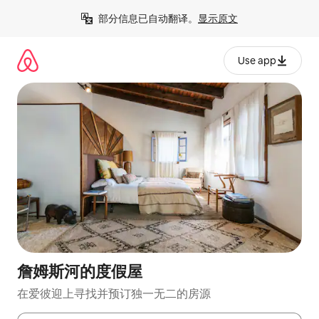
跳
部分信息已自动翻译。
显示原文
至
内
容
Use app
詹姆斯河的度假屋
在爱彼迎上寻找并预订独一无二的房源