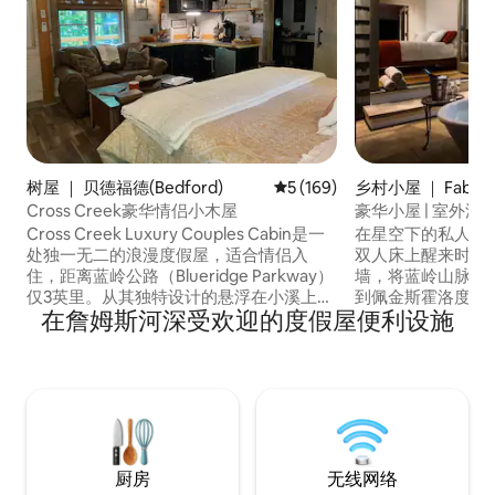
树屋 ｜ 贝德福德(Bedford)
平均评分 5 分（满分 5 分），共
5 (169)
乡村小屋 ｜ Faber
Cross Creek豪华情侣小木屋
豪华小屋 | 室外浴缸
Cross Creek Luxury Couples Cabin是一
在星空下的私人户
处独一无二的浪漫度假屋，适合情侣入
双人床上醒来时欣
住，距离蓝岭公路（Blueridge Parkway）
墙，将蓝岭山脉的
仅3英里。从其独特设计的悬浮在小溪上
到佩金斯霍洛度假小屋（
在詹姆斯河深受欢迎的度假屋便利设施
方，照明的木板步道穿过树林，坡道上升
Perkins Hollow R
到树林中的小屋，给人一种真正的树屋感
位于纳尔逊县，距离
觉，3个宽敞的甲板可供休闲和享受大自然
屡获殊荣的酒庄、
以及您下方咆哮小溪的声音，到室内外的
分钟路程，距离夏
奢华便利设施。所有这些都在一个僻静的
程，是浪漫度假、
私人环境中，距离城镇仅几分钟路程！
度假的理想目的地
厨房
无线网络