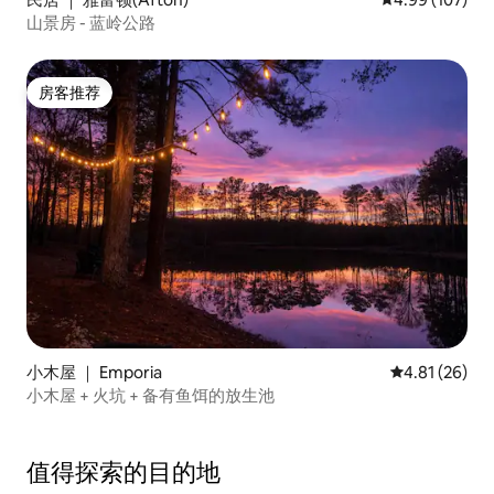
山景房 - 蓝岭公路
房客推荐
房客推荐
小木屋 ｜ Emporia
平均评分 4.8
4.81 (26)
小木屋 + 火坑 + 备有鱼饵的放生池
值得探索的目的地