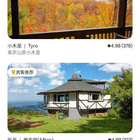
小木屋 ｜ Tyro
平均评分 4.98
4.98 (378)
泰罗山景小木屋
房客推荐
热门「房客推荐」
民居 ｜ 雅富顿(Afton)
平均评分 4.99
4.99 (107)