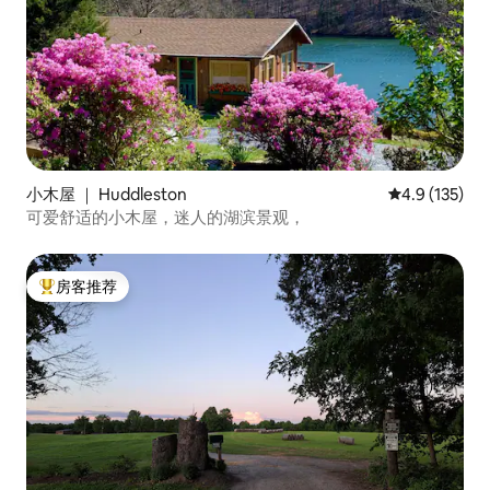
小木屋 ｜ Huddleston
平均评分 4.9
4.9 (135)
可爱舒适的小木屋，迷人的湖滨景观，
房客推荐
热门「房客推荐」