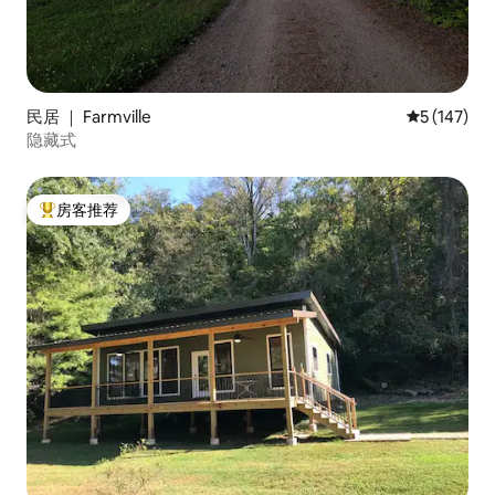
民居 ｜ Farmville
平均评分 5 
5 (147)
隐藏式
房客推荐
热门「房客推荐」