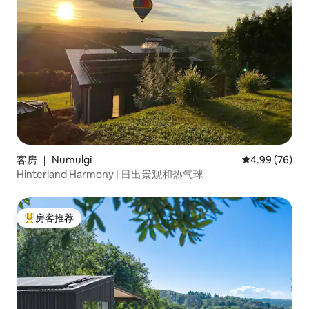
客房 ｜ Numulgi
平均评分 4.99
4.99 (76)
Hinterland Harmony | 日出景观和热气球
房客推荐
热门「房客推荐」