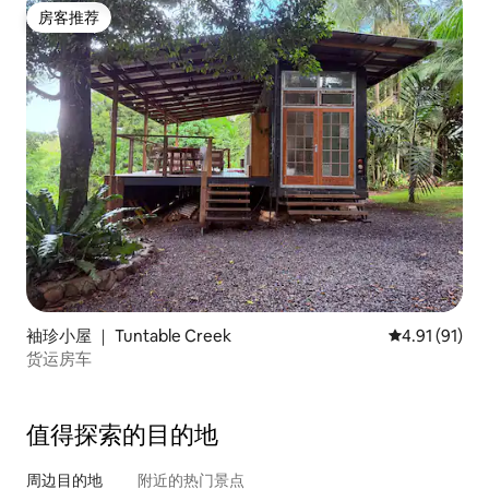
房客推荐
房客推荐
袖珍小屋 ｜ Tuntable Creek
平均评分 4.9
4.91 (91)
货运房车
值得探索的目的地
周边目的地
附近的热门景点