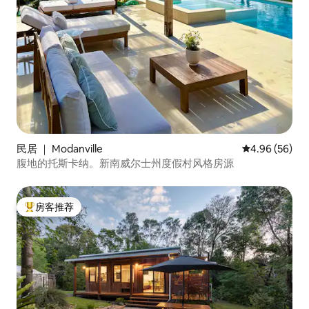
民居 ｜ Modanville
平均评分 4.96
4.96 (56)
腹地的托斯卡纳。新南威尔士州度假村风格房源
房客推荐
热门「房客推荐」