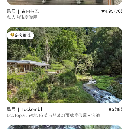
民居 ｜ 古内拉巴
平均评分 4.95
4.95 (76)
私人内陆度假屋
房客推荐
热门「房客推荐」
民居 ｜ Tuckombil
平均评分 5
5 (18)
EcoTopia：占地 16 英亩的梦幻雨林度假屋 + 泳池