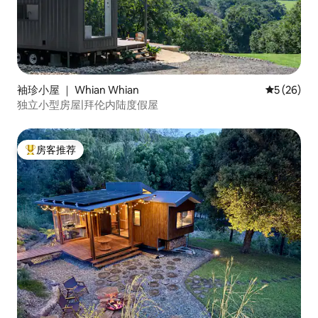
袖珍小屋 ｜ Whian Whian
平均评分 5
5 (26)
独立小型房屋|拜伦内陆度假屋
房客推荐
热门「房客推荐」