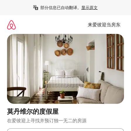
跳
部分信息已自动翻译。
显示原文
至
内
容
来爱彼迎当房东
莫丹维尔的度假屋
在爱彼迎上寻找并预订独一无二的房源