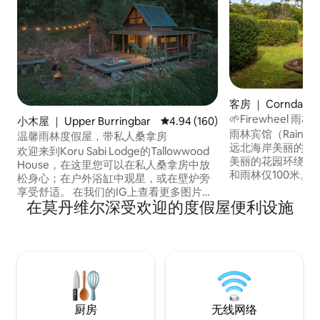
客房 ｜ Corndale
🌱Firewheel 雨
小木屋 ｜ Upper Burringbar
平均评分 4.94 分（满分 5 分），共
4.94 (160)
雨林宾馆（Rainfore
温馨雨林度假屋，带私人桑拿房
远北海岸美丽的亚
欢迎来到Koru Sabi Lodge的Tallowwood
美丽的花园环绕，
House，在这里您可以在私人桑拿房中放
和雨林仅100米。
松身心；在户外浴缸中观星，或在壁炉旁
兽或小袋鼠，您肯
享受舒适。 在我们的IG上查看更多图片和
类。 很抱歉，不
在莫丹维尔深受欢迎的度假屋便利设施
视频：@koru_sabi_lodge 如果您想预订
狗，它喜欢人，但不喜欢
的日期不可订，请预订我们位于同一房源
可抵达明翁瀑布（Min
的姐妹小屋松树屋（Pine House）。 您
帽国家公园（Nightca
是： - 5分钟即可抵达百货商店和天然葡萄
距离标志性的宁宾（N
酒店 -距离最近的海滩有15分钟路程 -到
程。 35分钟可到
Brunswick Heads 20 -距离拜伦湾30分钟
路程 -距离黄金海岸机场40分钟车程
厨房
无线网络