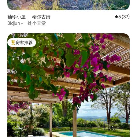
袖珍小屋 ｜ 泰尔古姆
平均评分 5
5 (37)
Bidjun -一处小天堂
房客推荐
热门「房客推荐」