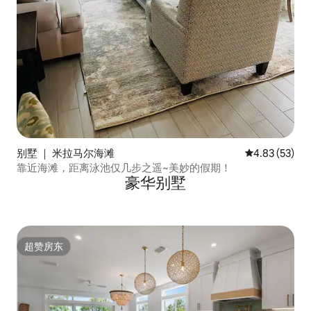
别墅 ｜ 米拉马尔海滩
平均评分 4.8
4.83 (53)
靠近海滩，距离泳池仅几步之遥~美妙的假期！
豪华别墅
超赞房东
超赞房东