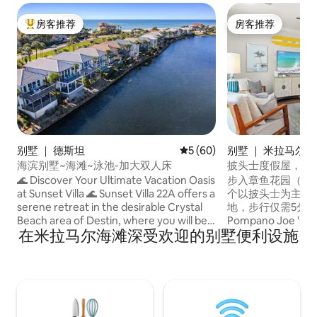
房客推荐
房客推荐
热门「房客推荐」
房客推荐
别墅 ｜ 德斯坦
平均评分 5 分（满分 5 分），
5 (60)
别墅 ｜ 米拉马尔
海滨别墅~海滩~泳池-加大双人床
披头士度假屋，步
夫球车、街机！
🌊 Discover Your Ultimate Vacation Oasis
步入章鱼花园（Octop
at Sunset Villa 🌊 Sunset Villa 22A offers a
个以披头士为主题的
serene retreat in the desirable Crystal
地，步行仅需5分
Beach area of Destin, where you will be
Pompano Joe 
在米拉马尔海滩深受欢迎的别墅便利设施
greeted by tranquil lakefront views and
球车巡游，享受海
lush palms, all while being just across the
新的复古风格街机游戏
street from the ocean. Delight in beach
Sente）和巨型
life being just steps to the emerald gulf
配备3间加大双人
waters, a short walk or drive to local
房、豪华厨房（配
restaurants with fresh cuisine, and a
视、Rokus、Ale
hop, skip and jump to nearby shopping
床、加热泳池。 