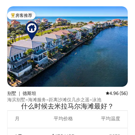
房客推荐
热门「房客推荐」
别墅 ｜ 德斯坦
平均评分 4.96
4.96 (56)
海滨别墅~海滩服务~距离沙滩仅几步之遥~泳池
什么时候去米拉马尔海滩最好？
月
平均价格
平均温度