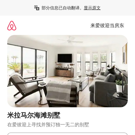
跳
部分信息已自动翻译。
显示原文
至
内
容
来爱彼迎当房东
米拉马尔海滩别墅
在爱彼迎上寻找并预订独一无二的别墅