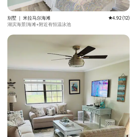
别墅 ｜ 米拉马尔海滩
平均评分 4.9
4.92 (12)
湖滨海景|海滩+附近有恒温泳池