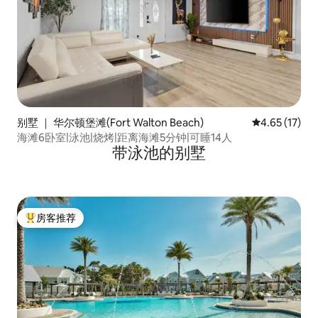
别墅 ｜ 华尔顿堡滩(Fort Walton Beach)
平均评分 4.6
4.65 (17)
海滩6卧室|泳池|烧烤|距离海滩5分钟|可睡14人
带泳池的别墅
房客推荐
热门「房客推荐」