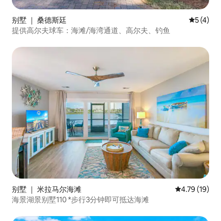
别墅 ｜ 桑德斯廷
平均评分 
5 (4)
提供高尔夫球车：海滩/海湾通道、高尔夫、钓鱼
别墅 ｜ 米拉马尔海滩
平均评分 4.7
4.79 (19)
海景湖景别墅110 *步行3分钟即可抵达海滩