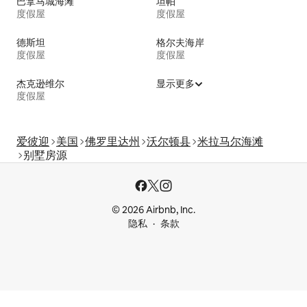
巴拿马城海滩
坦帕
度假屋
度假屋
德斯坦
格尔夫海岸
度假屋
度假屋
杰克逊维尔
显示更多
度假屋
爱彼迎
美国
佛罗里达州
沃尔顿县
米拉马尔海滩
别墅房源
© 2026 Airbnb, Inc.
隐私
条款