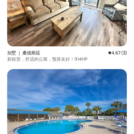
别墅 ｜ 桑德斯廷
平均评分 4.6
4.67 (3)
新租赁，舒适的公寓，预算友好！914HP