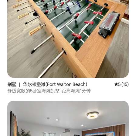
别墅 ｜ 华尔顿堡滩(Fort Walton Beach)
平均评分 5
5 (15)
舒适宽敞的5卧室海滩别墅-距离海滩1分钟