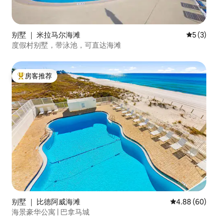
别墅 ｜ 米拉马尔海滩
平均评分 
5 (3)
度假村别墅，带泳池，可直达海滩
房客推荐
热门「房客推荐」
别墅 ｜ 比德阿威海滩
平均评分 4.88
4.88 (60)
海景豪华公寓 | 巴拿马城