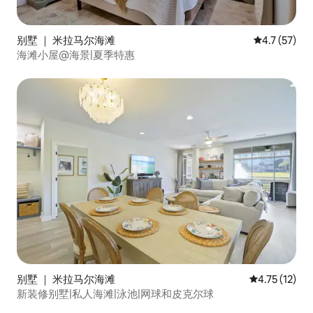
别墅 ｜ 米拉马尔海滩
平均评分 4.
4.7 (57)
海滩小屋@海景|夏季特惠
别墅 ｜ 米拉马尔海滩
平均评分 4.7
4.75 (12)
新装修别墅|私人海滩|泳池|网球和皮克尔球