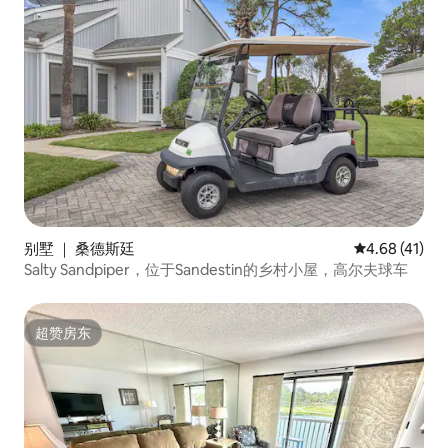
别墅 ｜ 桑德斯廷
平均评分 4.6
4.68 (41)
Salty Sandpiper，位于Sandestin的乡村小屋，高尔夫球车
超赞房东
超赞房东