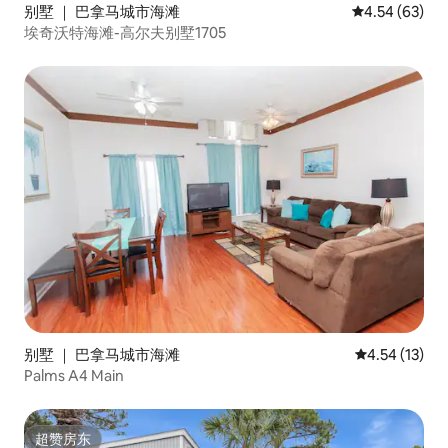
别墅 ｜ 巴拿马城市海滩
平均评分 4.54
4.54 (63)
埃奇沃特海滩-高尔夫别墅1705
别墅 ｜ 巴拿马城市海滩
平均评分 4.5
4.54 (13)
Palms A4 Main
超赞房东
超赞房东