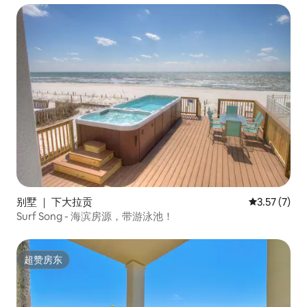
别墅 ｜ 下大拉贡
平均评分 3.
3.57 (7)
Surf Song - 海滨房源，带游泳池！
超赞房东
超赞房东