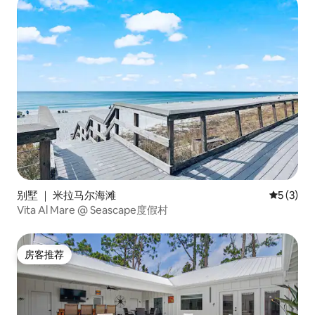
别墅 ｜ 米拉马尔海滩
平均评分 
5 (3)
Vita Al Mare @ Seascape度假村
房客推荐
房客推荐