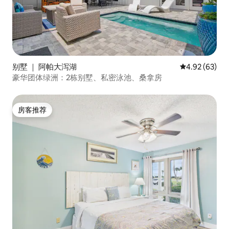
别墅 ｜ 阿帕大泻湖
平均评分 4.92
4.92 (63)
豪华团体绿洲：2栋别墅、私密泳池、桑拿房
房客推荐
房客推荐