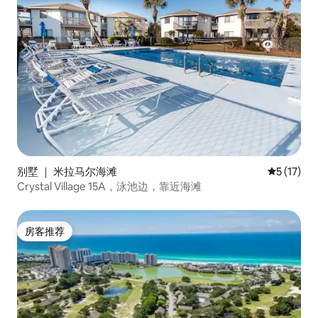
别墅 ｜ 米拉马尔海滩
平均评分 5
5 (17)
Crystal Village 15A，泳池边，靠近海滩
房客推荐
房客推荐