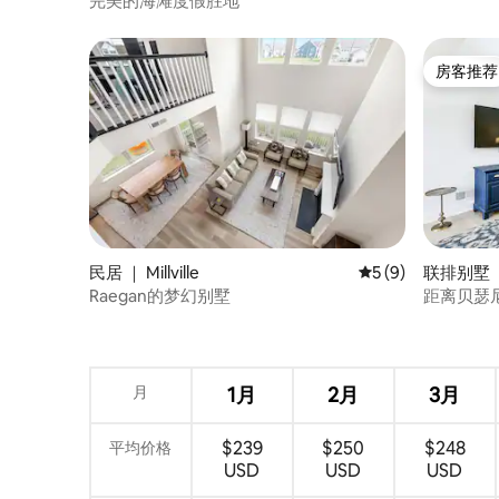
完美的海滩度假胜地
房客推荐
房客推荐
民居 ｜ Millville
平均评分 5 分（满分
5 (9)
联排别墅 ｜ M
Raegan的梦幻别墅
距离贝瑟
屋
月
1月
2月
3月
$239
$250
$248
平均价格
USD
USD
USD