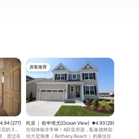
联排别墅 ｜ 
房客推荐
房客
房客推荐
热门「
海滨房源
欢迎来到
村般的社
（ Beth
的家外之家。 这栋联排别墅
心设计，
拥有难忘的住宿
划度假？
邻近、设
均评分 4.94 分（满分 5 分），共 277 条评价
4.94 (277)
民居 ｜ 欧申维尤(Ocean View)
平均评分 4.93 分（满分
4.93 (29)
可接待1
尼的 3 卧
住宿体验非常棒！4卧室房源，配备烧烤架
详情，请
源，度过在
伯大尼海滩（ Bethany Beach ）的最佳住