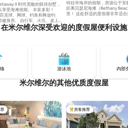
特拉华海岸的假期，房源位于安
 II 时尚宽敞的联排别墅，
距离贝瑟尼海滩（Bethany Bea
以享受海滩假期。 丰富多彩！
里！ 这处舒适的度假屋非常适合家庭、情
球、匹克球、网球、钓鱼和释放钓
侣和小团体入住，最多可供10位
部健身房。 自行车、火坑、桌上
住，配备季节性社区游泳池、设
在米尔维尔深受欢迎的度假屋便利设施
廊屏幕，所有卧室均配有电视。
厨房、无线网络、玩具/游戏以
和高尔夫球场。 夏季提供海滩穿
图。 位置便利，靠近餐厅、商店、杂货
个泳池。距离Bethany仅4英
店、迷你高尔夫球场和当地景点
wick、Dewey & Rehoboth海
带宠物、吸烟、举行派对或租赁
斯州立公园仅20分钟车程。距离
级学生周活动。 立即预订！
30分钟车程。 所有海滩全年活动
络
游泳池
内部
米尔维尔的其他优质度假屋
推荐
房客推荐
客推荐」
热门「房客推荐」