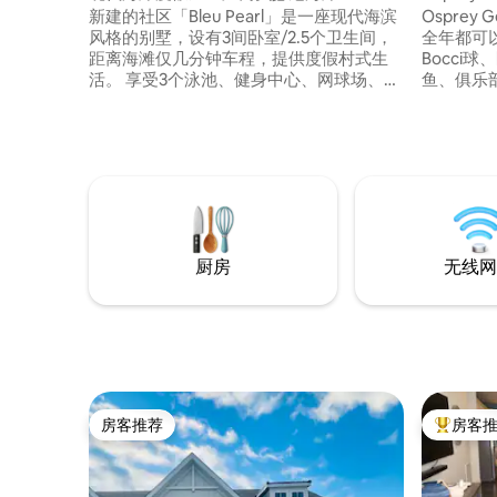
（Bethany Beach）4英里
尼海滩。
新建的社区「Bleu Pearl」是一座现代海滨
Osprey Getaway
风格的别墅，设有3间卧室/2.5个卫生间，
全年都可
距离海滩仅几分钟车程，提供度假村式生
Bocci
活。 享受3个泳池、健身中心、网球场、游
鱼、俱乐
乐场、钓鱼池、烧烤区，以及前往4英里外
游戏、门
的贝塔尼海滩（Bethany Beach）的穿梭巴
靠近酒庄
士服务。 可轻松前往芬威克岛（Fenwick
梭巴士和3
Island）、大洋城（Ocean City）、杜威海
里，距离Fen
滩（Dewey Beach）和里霍博斯海滩
滩和刘易
（Rehoboth Beach）。 享受免税购物、不
大洋城仅
错的餐厅和适合所有年龄段的活动。清洁
费中包含床上用品和浴巾。
厨房
无线网
房客推荐
房客
房客推荐
热门「房