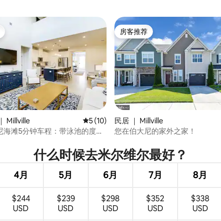
房客推荐
房客推荐
 5 分），共 9 条评价
illville
平均评分 5 分（满分 5 分），共 10 条评价
5 (10)
民居 ｜ Millville
尼海滩5分钟车程：带泳池的度假
您在伯大尼的家外之家！
什么时候去米尔维尔最好？
4月
5月
6月
7月
8月
$244
$239
$298
$352
$338
USD
USD
USD
USD
USD