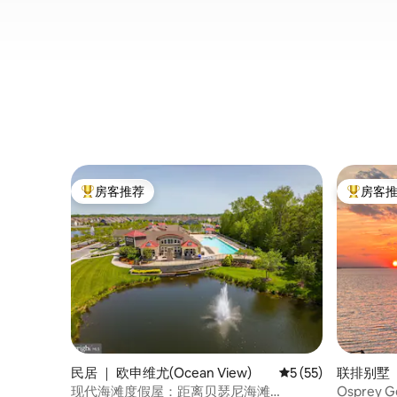
房客推荐
房客
热门「房客推荐」
热门「房
民居 ｜ 欧申维尤(Ocean View)
平均评分 5 分（满分 
5 (55)
联排别墅 ｜ M
现代海滩度假屋：距离贝瑟尼海滩
Osprey