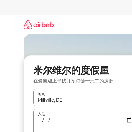
跳
至
内
容
米尔维尔的度假屋
在爱彼迎上寻找并预订独一无二的房源
地点
如有搜索结果，请使用上下方向键查看，或通过点
入住