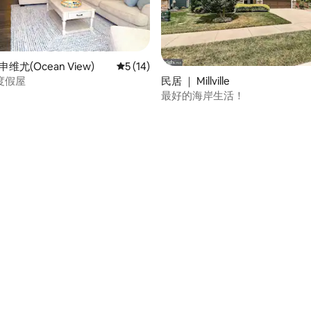
维尤(Ocean View)
平均评分 5 分（满分 5 分），共 14 条评价
5 (14)
民居 ｜ Millville
度假屋
最好的海岸生活！
 5 分），共 8 条评价