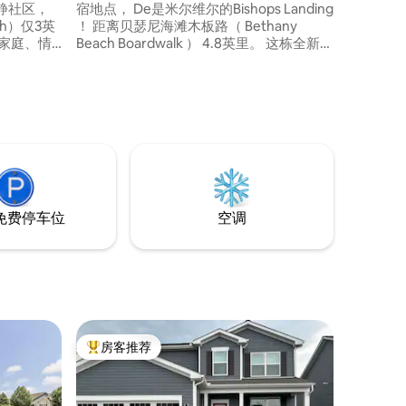
静社区，
宿地点， De是米尔维尔的Bishops Landing
ch）仅3英
！ 距离贝瑟尼海滩木板路（ Bethany
Beach Boardwalk ） 4.8英里。 这栋全新的
房客入
4卧独栋别墅有2间主卧套房，不会让您失
备齐全的
望！ ！ 它有宽敞的起居区、厨房和用餐
及儿童拼
区，宽敞的户外露台可通往3英里以内的高
尔夫球场，社区有一个游泳池，步行即可
。禁止携
到达匹克球场！ 这里是放松和享受的好去
用于高年
处！
免费停车位
空调
房客推荐
热门「房客推荐」