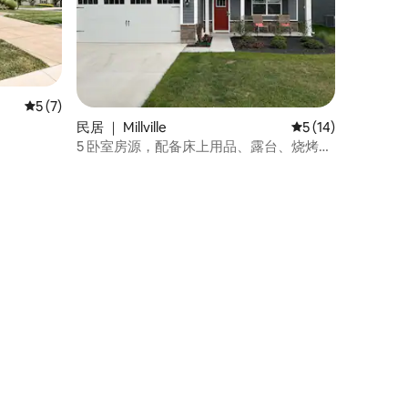
平均评分 5 分（满分 5 分），共 7 条评价
5 (7)
民居 ｜ Millville
平均评分 5 分（满分
5 (14)
5 卧室房源，配备床上用品、露台、烧烤
架、泳池和接驳车