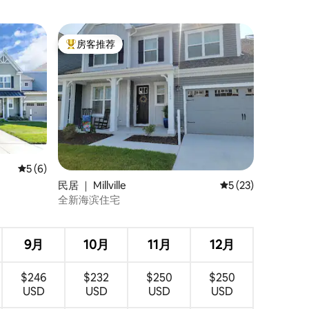
房客推荐
热门「房客推荐」
平均评分 5 分（满分 5 分），共 6 条评价
5 (6)
民居 ｜ Millville
平均评分 5 分（满分
5 (23)
全新海滨住宅
9月
10月
11月
12月
$246
$232
$250
$250
USD
USD
USD
USD