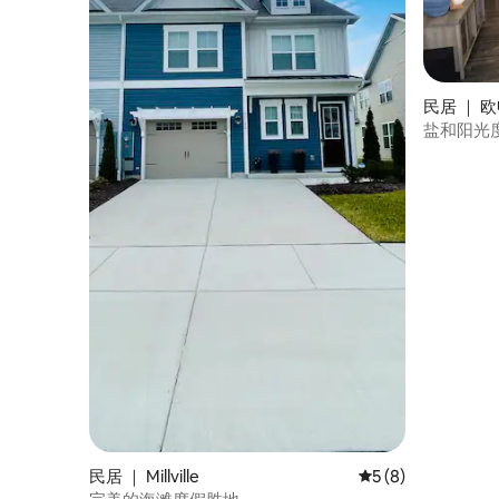
民居 ｜ 欧申
盐和阳光
民居 ｜ Millville
平均评分 5 分（满分
5 (8)