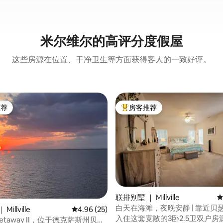
米尔维尔的高评分度假屋
这些房源在位置、干净卫生等方面获得客人的一致好评。
推荐
房客推荐
客推荐」
热门「房客推荐」
联排别墅 ｜ Millville
平
白天在海滩，夜晚安静 | 靠近贝瑟
5 分），共 55 条评价
illville
平均评分 4.96 分（满分 5 分），共 25 条评价
4.96 (25)
房源
入住这套宽敞的3卧2.5卫双户房
 Getaway II，位于德克萨斯州贝瑟