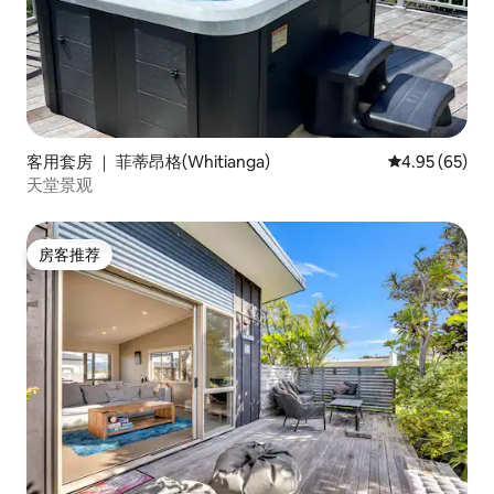
客用套房 ｜ 菲蒂昂格(Whitianga)
平均评分 4.95
4.95 (65)
天堂景观
房客推荐
房客推荐