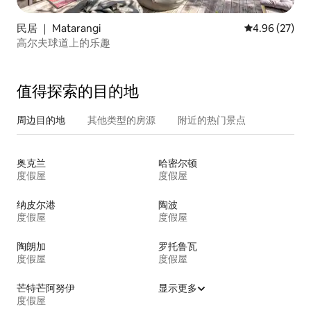
民居 ｜ Matarangi
平均评分 4.96
4.96 (27)
高尔夫球道上的乐趣
值得探索的目的地
周边目的地
其他类型的房源
附近的热门景点
奥克兰
哈密尔顿
度假屋
度假屋
纳皮尔港
陶波
度假屋
度假屋
陶朗加
罗托鲁瓦
度假屋
度假屋
芒特芒阿努伊
显示更多
度假屋