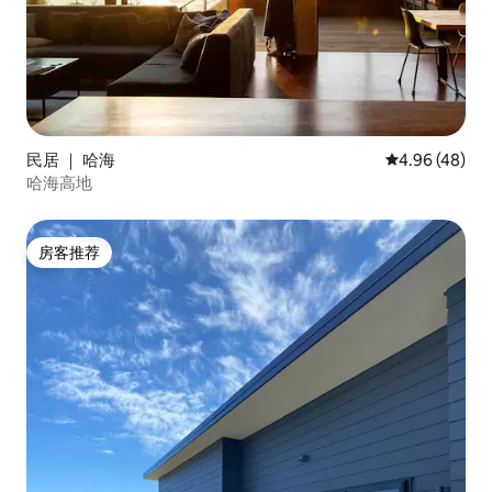
民居 ｜ 哈海
平均评分 4.96
4.96 (48)
哈海高地
房客推荐
房客推荐