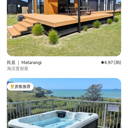
民居 ｜ Matarangi
平均评分 4.9
4.97 (35)
海滨度假屋
房客推荐
热门「房客推荐」