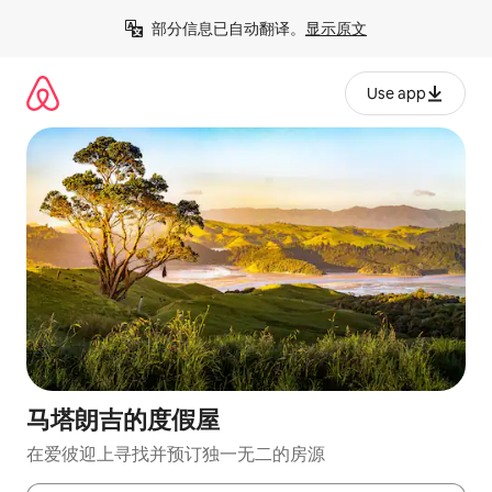
跳
部分信息已自动翻译。
显示原文
至
内
容
Use app
马塔朗吉的度假屋
在爱彼迎上寻找并预订独一无二的房源