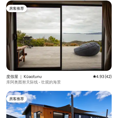
房客推荐
房客推荐
度假屋 ｜ Kūaotunu
平均评分 4.9
4.93 (42)
库阿奥图努天际线 - 壮观的海景
房客推荐
房客推荐