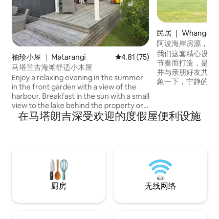
民居 ｜ Whangapo
阿波海岸房源，位于Wh
Chums海滩
我们这套精心设计
袖珍小屋 ｜ Matarangi
平均评分 4.81 分（满分 5 分），
4.81 (75)
节奏而打造，是一
马塔兰吉海滩舒适小木屋
并与亲朋好友共度
Enjoy a relaxing evening in the summer
象一下，宁静的早
in the front garden with a view of the
真正放松身心的空间。 房源位于
harbour. Breakfast in the sun with a small
溪（Punga Pung
view to the lake behind the property or
普阿海滩（Whanga
在马塔朗吉深受欢迎的度假屋便利设施
enjoy the privacy of your own deck.
之遥，是探索纽查姆斯
Local walks start directly across the road
怀努伊奥托托（Wai
and The Dunes Golf Course with breath-
尔（Coromand
taking scenery, less than 200 meters
静基地。 温馨、热情、设计周到，这是一
away. A safe swimming beach is also a
处在任何季节都能
short walk from the property.
地。
Experience sunsets with walks along the
harbour. Viewing birdlife on a sunlit
厨房
无线网络
morning, short, forest walks.