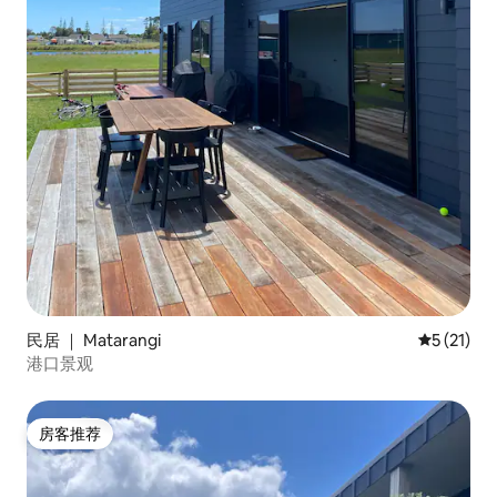
民居 ｜ Matarangi
平均评分 5
5 (21)
港口景观
房客推荐
房客推荐