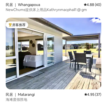
民居 ｜ Whangapoua
平均评分 4.88
4.88 (40)
NewChums提供床上用品Kathrynmacphail1 @ gm
房客推荐
热门「房客推荐」
民居 ｜ Matarangi
平均评分 4.9
4.95 (37)
海滩度假胜地