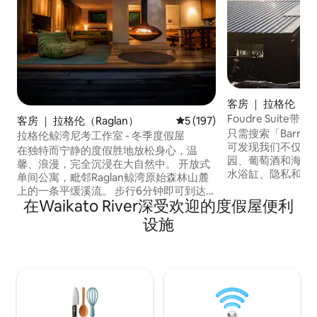
客房 ｜ 拉格伦（Ra
Foudre Suite带热
客房 ｜ 拉格伦（Raglan）
平均评分 5 分（满分 5 分），共
5 (197)
Wines Raglan
只需搜索「Barrelle
拉格伦鲸湾尼考工作室 - 冬季度假屋
可发现我们不仅仅
在独特而宁静的度假胜地放松身心，温
园、葡萄酒和海滨
馨、浪漫，完全沉浸在大自然中。 开放式
水浴缸、隐私和神
单间公寓，毗邻Raglan鲸湾原始森林山麓
客栈配有标准双人
上的一条平缓溪流。 步行6分钟即可到达
的假期，距离迷人
在Waikato River深受欢迎的度假屋便利
鲸湾（Whale bay）、指示器
程。 俯瞰鲁阿普克海滩
（Indicators）或外部指示器（Outside
设施
） ，坐落在我们位
Indicators）冲浪，开车几分钟即可到达马
Karioi ）山脚
努湾（Manu bay）或恩加鲁努伊海滩
偏远地区的独特机
（Ngarunui beach）。 温暖舒适，配有美
度。
丽的开放式壁炉、现代隔热材料和大型双
层玻璃滑动门。热泵可在15分钟内为单间
公寓供暖。