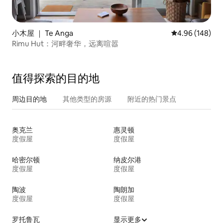
小木屋 ｜ Te Anga
平均评分 4.96
4.96 (148)
Rimu Hut：河畔奢华，远离喧嚣
值得探索的目的地
周边目的地
其他类型的房源
附近的热门景点
奥克兰
惠灵顿
度假屋
度假屋
哈密尔顿
纳皮尔港
度假屋
度假屋
陶波
陶朗加
度假屋
度假屋
罗托鲁瓦
显示更多