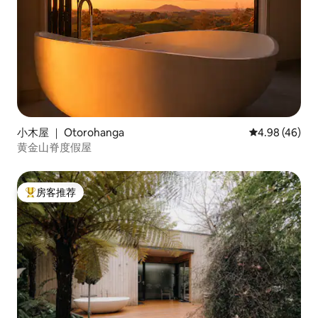
小木屋 ｜ Otorohanga
平均评分 4.98
4.98 (46)
黄金山脊度假屋
房客推荐
热门「房客推荐」