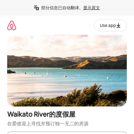
跳
部分信息已自动翻译。
显示原文
至
内
容
Use app
Waikato River的度假屋
在爱彼迎上寻找并预订独一无二的房源