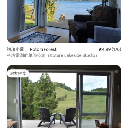
袖珍小屋 ｜ Rotoiti Forest
平均评分 4.99
4.99 (176)
科塔雷湖畔单间公寓（Kotare Lakeside Studio）
房客推荐
房客推荐