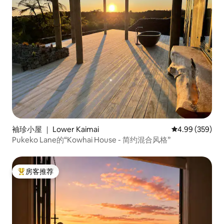
袖珍小屋 ｜ Lower Kaimai
平均评分 4.99
4.99 (359)
Pukeko Lane的“Kowhai House - 简约混合风格”
房客推荐
热门「房客推荐」