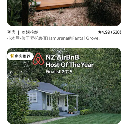
客房 ｜ 哈姆拉纳
平均评分 4.99
4.99 (538)
小木屋-位于罗托鲁瓦Hamurana的Fantail Grove。
房客推荐
热门「房客推荐」