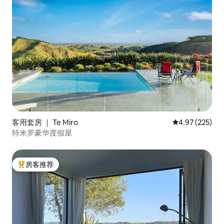
客用套房 ｜ Te Miro
平均评分 4.97
4.97 (225)
特米罗豪华度假屋
房客推荐
热门「房客推荐」