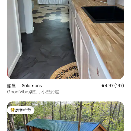
船屋 ｜ Solomons
平均评分 4.97
4.97 (197)
Good Vibe别墅，小型船屋
房客推荐
热门「房客推荐」