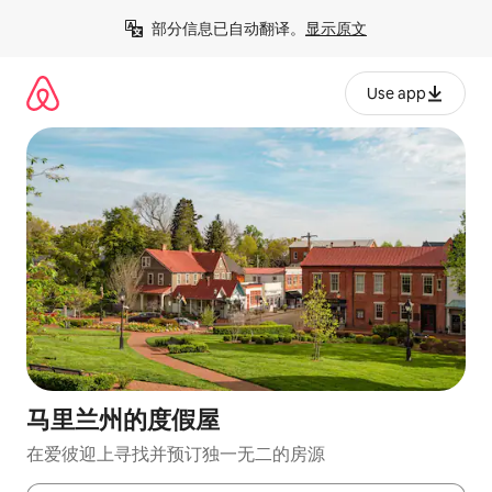
跳
部分信息已自动翻译。
显示原文
至
内
容
Use app
马里兰州的度假屋
在爱彼迎上寻找并预订独一无二的房源