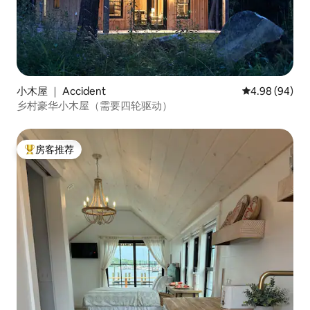
小木屋 ｜ Accident
平均评分 4.98
4.98 (94)
乡村豪华小木屋（需要四轮驱动）
房客推荐
热门「房客推荐」