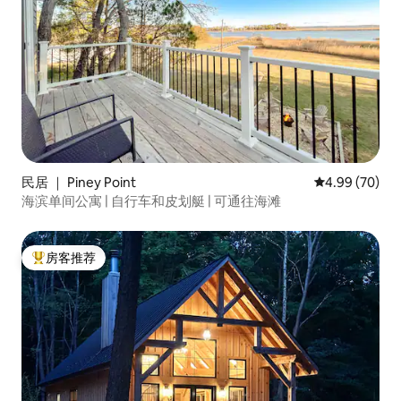
民居 ｜ Piney Point
平均评分 4.99
4.99 (70)
海滨单间公寓 | 自行车和皮划艇 | 可通往海滩
房客推荐
热门「房客推荐」