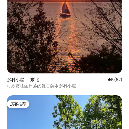
乡村小屋 ｜ 东北
平均评分 5
5 (62)
可欣赏壮丽日落的复古滨水乡村小屋
房客推荐
房客推荐