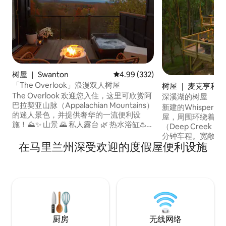
树屋 ｜ Swanton
平均评分 4.99 分（满分 5 分），共
4.99 (332)
「The Overlook」浪漫双人树屋
树屋 ｜ 麦克亨利
The Overlook 欢迎您入住，这里可欣赏阿
深溪湖的树屋
巴拉契亚山脉（Appalachian Mountains）
新建的Whisperi
的迷人景色，并提供奢华的一流便利设
屋，周围环绕着迷
施！⛰️✨ 山景 🌄 私人露台 🌿 热水浴缸♨️
（Deep Creek 
户外电视 📺 燃气火坑 🔥 大号双人蛋椅 🪑
分钟车程。宽敞的
泡澡浴缸 🛁 豪华瓷砖淋浴间 🚿 全功能厨
在马里兰州深受欢迎的度假屋便利设施
2间卫生间、设备齐
房 🍳 加大双人床 🛏️ 高速无线网络 💻 100
电视的起居区，每
英寸电影投影仪荧幕 🎬 壁炉架式蓝牙条形
计。令人惊叹的户
音箱 🔊
露台、篝火炉和热
受独特而难忘的体
地放松身心，与亲
厨房
无线网络