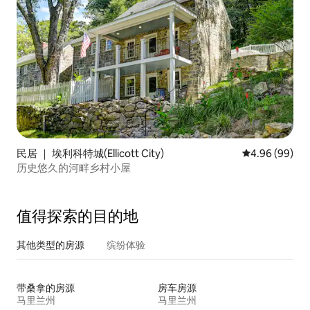
民居 ｜ 埃利科特城(Ellicott City)
平均评分 4.96
4.96 (99)
历史悠久的河畔乡村小屋
值得探索的目的地
其他类型的房源
缤纷体验
带桑拿的房源
房车房源
马里兰州
马里兰州