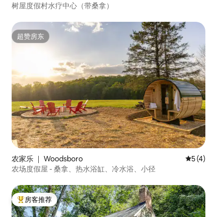
树屋度假村水疗中心（带桑拿）
超赞房东
超赞房东
农家乐 ｜ Woodsboro
平均评分 
5 (4)
农场度假屋 - 桑拿、热水浴缸、冷水浴、小径
房客推荐
热门「房客推荐」