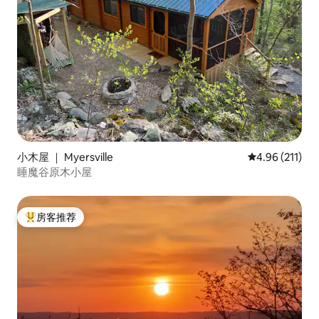
小木屋 ｜ Myersville
平均评分 4.96
4.96 (211)
睡魔谷原木小屋
房客推荐
热门「房客推荐」