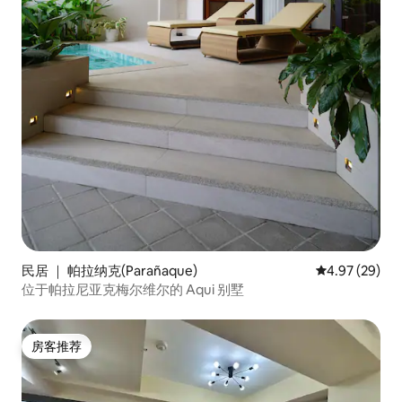
民居 ｜ 帕拉纳克(Parañaque)
平均评分 4.97
4.97 (29)
位于帕拉尼亚克梅尔维尔的 Aqui 别墅
房客推荐
房客推荐