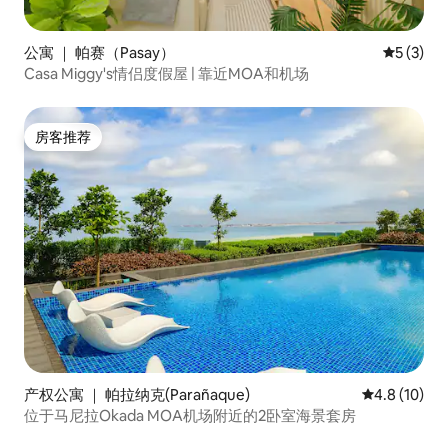
公寓 ｜ 帕赛（Pasay）
平均评分 
5 (3)
Casa Miggy's情侣度假屋 | 靠近MOA和机场
房客推荐
房客推荐
产权公寓 ｜ 帕拉纳克(Parañaque)
平均评分 4.8
4.8 (10)
位于马尼拉Okada MOA机场附近的2卧室海景套房