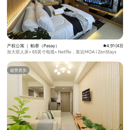
产权公寓 ｜ 帕赛（Pasay）
平均评分 4.9
4.91 (43)
加大双人床+ 65英寸电视+ Netflix，靠近MOA | ZenStays
超赞房东
超赞房东