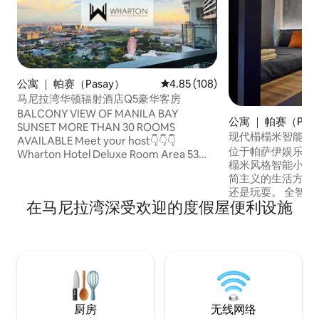
公寓 ｜ 帕赛（Pasay）
平均评分 4.85 分（满分 5 分），共
4.85 (108)
马尼拉湾华顿辐射酒店Q5豪华客房
BALCONY VIEW OF MANILA BAY
公寓 ｜ 帕赛（Pas
SUNSET MORE THAN 30 ROOMS
现代榻榻米智能吊舱| 
AVAILABLE Meet your host👇👇👇
Switch
位于帕萨伊娱乐城
Wharton Hotel Deluxe Room Area 53
榻米风格智能小屋
sqm : Q01, Q02, Q03, Q05, Q06, Q07
简主义的生活方式
more... Premier Room Area 40 sqm :
还是玩耍。 全智能Alexa指
P01, P02, P03, P05, P06, P07 more...
在马尼拉湾深受欢迎的度假屋便利设施
钟即可到达宜家。 
Superior Room Area 40 sqm : S01, S02,
MOA竞技场 步行1
S03, S05, S06, S07 more ... Sunset Room
购物中心。 步行1
Area 60 sqm : G01
中心。 距离Solaire和
分钟车程。 距离O
距离尼诺·阿基诺国
钟车程。
厨房
无线网络