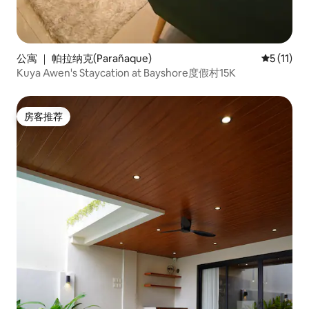
公寓 ｜ 帕拉纳克(Parañaque)
平均评分 5
5 (11)
Kuya Awen's Staycation at Bayshore度假村15K
房客推荐
房客推荐