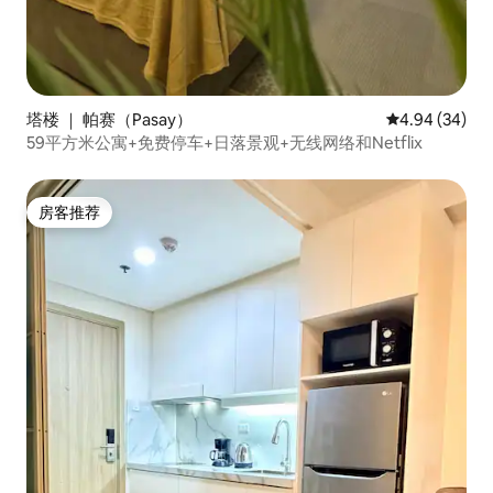
塔楼 ｜ 帕赛（Pasay）
平均评分 4.94
4.94 (34)
59平方米公寓+免费停车+日落景观+无线网络和Netflix
房客推荐
房客推荐