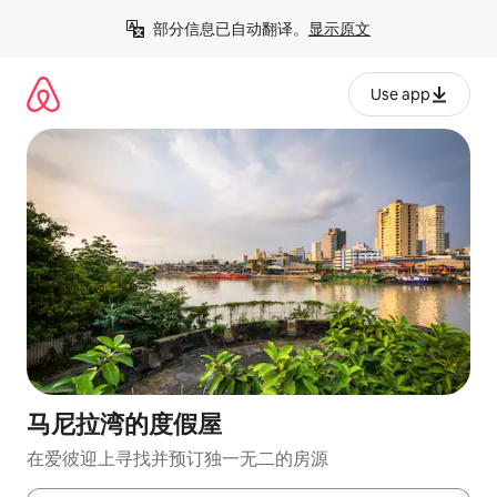
跳
部分信息已自动翻译。
显示原文
至
内
容
Use app
马尼拉湾的度假屋
在爱彼迎上寻找并预订独一无二的房源