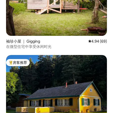
袖珍小屋 ｜ Gigging
平均评分 4.94
4.94 (69)
在微型住宅中享受休闲时光
房客推荐
热门「房客推荐」