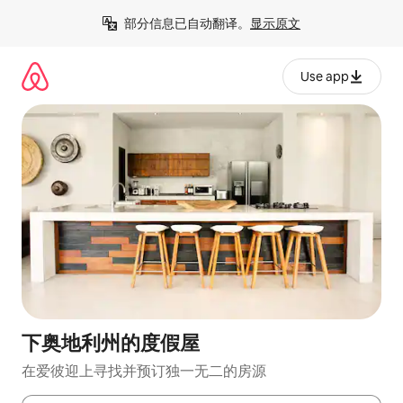
跳
部分信息已自动翻译。
显示原文
至
内
容
Use app
下奥地利州的度假屋
在爱彼迎上寻找并预订独一无二的房源