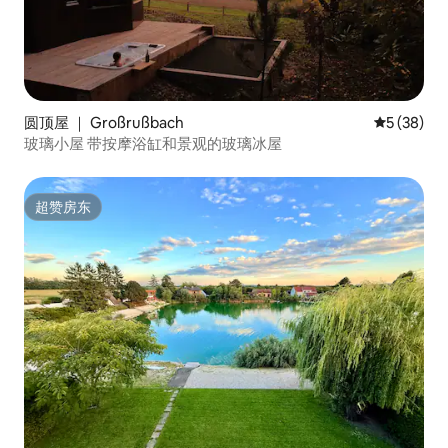
圆顶屋 ｜ Großrußbach
平均评分 5
5 (38)
玻璃小屋 带按摩浴缸和景观的玻璃冰屋
超赞房东
超赞房东