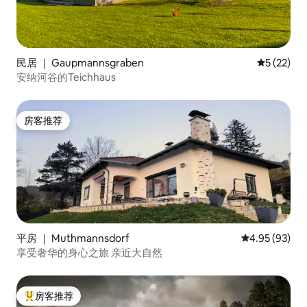
民居 ｜ Gaupmannsgraben
平均评分 5
5 (22)
安纳河谷的Teichhaus
房客推荐
房客推荐
平房 ｜ Muthmannsdorf
平均评分 4.95
4.95 (93)
享受奢华的身心之旅 亲近大自然
房客推荐
热门「房客推荐」