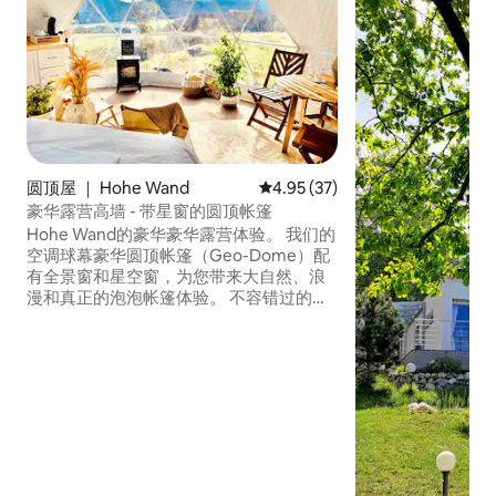
圆顶屋 ｜ Hohe Wand
平均评分 4.95 分（满分 5 分），
4.95 (37)
豪华露营高墙 - 带星窗的圆顶帐篷
Hohe Wand的豪华豪华露营体验。 我们的
空调球幕豪华圆顶帐篷（Geo-Dome）配
有全景窗和星空窗，为您带来大自然、浪
漫和真正的泡泡帐篷体验。 不容错过的体
验： *热水浴缸 * 宁静绿洲 * 在摇椅上欣赏
山景 * 双人床（加热床垫）上方有星窗 *舒
适的电壁炉 *厨房配备冰箱、咖啡机和户外
燃气烤架 *淋浴间（供应热水）和生态马桶
*无线网络 在不牺牲舒适的情况下体验神奇
的探险！