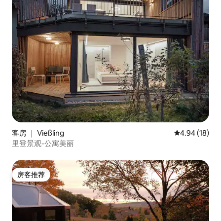
客房 ｜ Vießling
平均评分 4.9
4.94 (18)
里登景观-公寓美丽
房客推荐
房客推荐