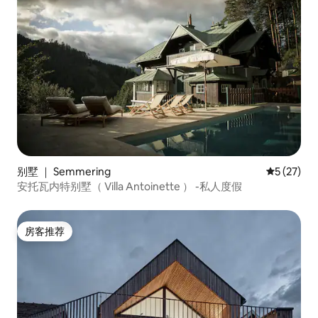
别墅 ｜ Semmering
平均评分 5
5 (27)
安托瓦内特别墅（ Villa Antoinette ） -私人度假
房客推荐
房客推荐