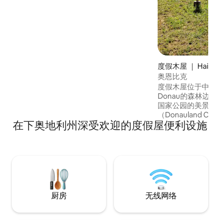
度假木屋 ｜ Hainbur
Donau
奥恩比克
度假木屋位于中世纪小镇
Donau的森林边缘
国家公园的美景。
（Donauland C
在下奥地利州深受欢迎的度假屋便利设施
悦的徒步小径和自
食。 在夏季，我
乘船游览布拉迪斯
或附近的马赫夫城堡。 或者，您
浪漫的日落中享受
绪漫游。
厨房
无线网络