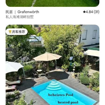
民居 ｜ Grafenwörth
平均评分 4.8
4.84 (31)
私人海滩湖畔别墅
房客推荐
热门「房客推荐」