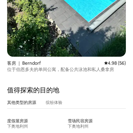
客房 ｜ Berndorf
平均评分 4.98
4.98 (56)
位于伯恩多夫的单间公寓，配备公共泳池和私人桑拿房
值得探索的目的地
其他类型的房源
缤纷体验
度假屋房源
雪场民宿房源
下奥地利州
下奥地利州