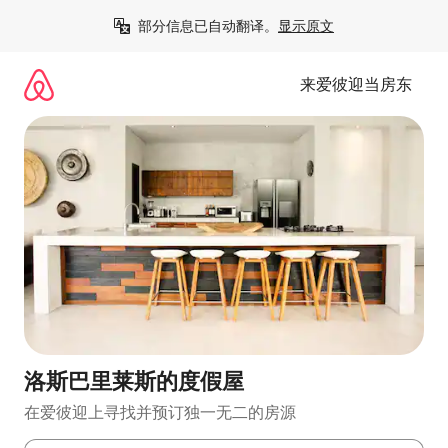
跳
部分信息已自动翻译。
显示原文
至
内
容
来爱彼迎当房东
洛斯巴里莱斯的度假屋
在爱彼迎上寻找并预订独一无二的房源