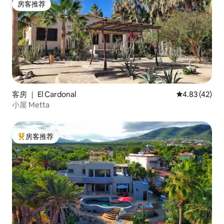
房客推荐
房客推荐
客房 ｜ El Cardonal
平均评分 4.8
4.83 (42)
小屋 Metta
房客推荐
热门「房客推荐」