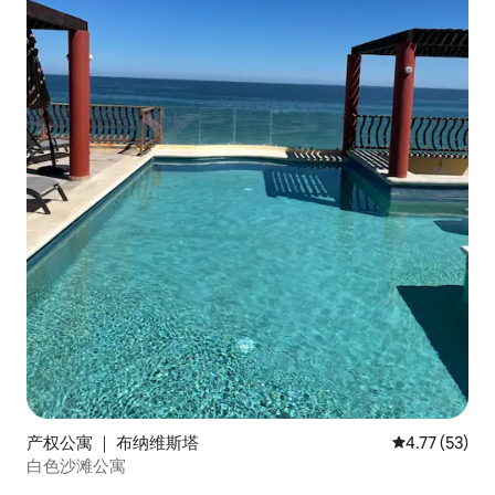
产权公寓 ｜ 布纳维斯塔
平均评分 4.7
4.77 (53)
白色沙滩公寓