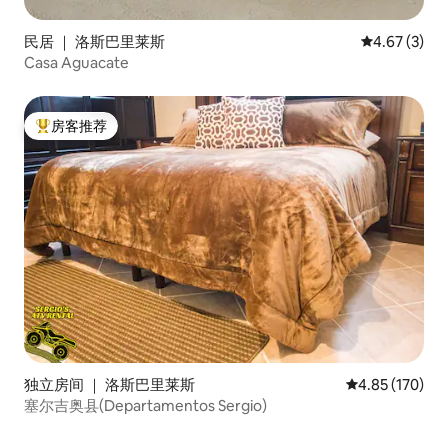
民居 ｜ 洛斯巴里莱斯
平均评分 4.6
4.67 (3)
Casa Aguacate
房客推荐
热门「房客推荐」
独立房间 ｜ 洛斯巴里莱斯
平均评分 4.85
4.85 (170)
塞尔吉奥县(Departamentos Sergio)