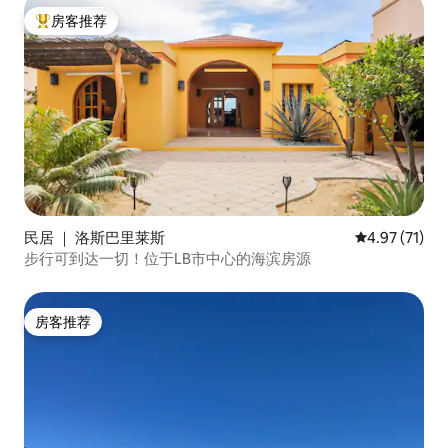
房客推荐
热门「房客推荐」
民居 ｜ 洛斯巴里莱斯
平均评分 4.9
4.97 (71)
步行可到达一切！位于LB市中心的海滨房源
房客推荐
房客推荐