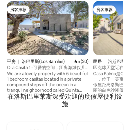
房客推荐
房客推荐
房客推荐
房客推荐
平房 ｜ 洛巴里斯(Los Barriles)
平均评分 5 分（满分 5 分），
5 (20)
民居 ｜ 洛斯巴里
Ora Casita 1 -可爱的空间，距离海滩仅几
匹克球天堂近在咫
步之遥。
We are a lovely property with 6 beautiful
Casa Palma是Ca
1 bedroom casitas located in a private
一，位于一英亩茂密花园内
compound steps off the ocean in a
假屋距离洛斯巴里莱斯（
tranquil neighborhood called Quinta
丽的白色沙滩仅几分钟路程
在洛斯巴里莱斯深受欢迎的度假屋便利设
Maria. We are a 5 minute drive to the
人，配备2张加大
village of Los Barriles and a 5 minute walk
能电视和互联网。 您可以在我们舒适的躺
施
to Tres Palapas pickleball courts. All of
椅上放松身心，在
our beautiful casitas have full kitchens,
中凉爽一下。位于
Wi-Fi, 55" TVs, A/C, king size beds, sofa,
运动钓鱼、风筝冲
and large patios with tables and chaise
第一的皮克尔球场Tre
lounges. We offer light housekeeping.
整栋别墅可供出租