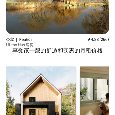
公寓 ｜ Reahûs
平均评分 4.88
4.88 (266)
Út fan Hús 客房
享受家一般的舒适和实惠的月租价格