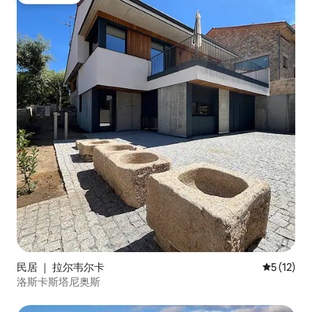
热门「房客推荐」
民居 ｜ 拉尔韦尔卡
平均评分 5
5 (12)
洛斯卡斯塔尼奥斯