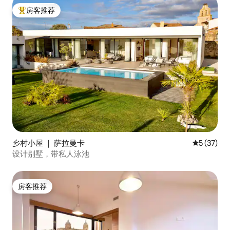
房客推荐
热门「房客推荐」
乡村小屋 ｜ 萨拉曼卡
平均评分 5
5 (37)
设计别墅，带私人泳池
房客推荐
房客推荐