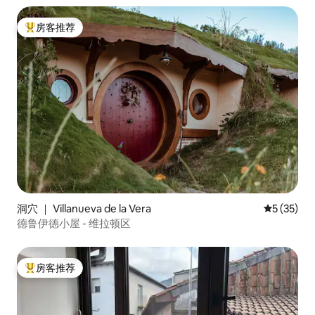
房客推荐
热门「房客推荐」
洞穴 ｜ Villanueva de la Vera
平均评分 5
5 (35)
德鲁伊德小屋 - 维拉顿区
房客推荐
热门「房客推荐」