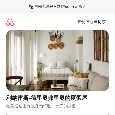
跳
部分信息已自动翻译。
显示原文
至
内
容
来爱彼迎当房东
利纳雷斯-德里奥弗里奥的度假屋
在爱彼迎上寻找并预订独一无二的房源