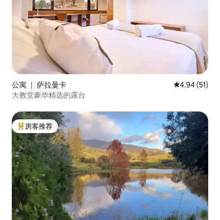
公寓 ｜ 萨拉曼卡
平均评分 4.9
4.94 (51)
大教堂豪华精选的露台
房客推荐
热门「房客推荐」