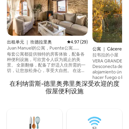
出租单元 ｜ 坎德拉里奥
平均评分 4.97 分（满分 5 分），
4.97 (29)
Juan Manuel的公寓，Puente公寓……
公寓 ｜ Cáceres‎
每套公寓都提供独特的房客体验，配备各
拉韦拉的小屋
种便利设施，可欣赏令人叹为观止的美
VERA GRANDE TR
景。 全新翻修，配备了舒适入住所需的一
Desconecta de la r
切，让您放松身心，享受大自然。 在这套
alojamiento único y rela
公寓里，除了厨房之外，房客还会看到一
hacer fuego o bar
间装饰精美的宽敞餐厅。 在这里，您可以
在利纳雷斯-德里奥弗里奥深受欢迎的度
periodo de riesgo 
在舒适而优雅的氛围中享用美食，可容纳
el 27 de mayo de 2
假屋便利设施
全家人或一群朋友。 这座迷人的乡村住宅
de 2026
提供三间舒适的客房，每间客房均旨在为
房客提供舒适和休息的空间；每间客房均
装饰高雅，将质朴元素与现代风格相结
合，营造温馨舒适的氛围，卫生间设备齐
全。 此外，为了确保房客在寒冷月份的舒
适度，房源配备了颗粒燃料炉，在整个住