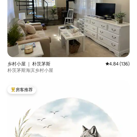
乡村小屋 ｜ 朴茨茅斯
平均评分 4.84
4.84 (136)
朴茨茅斯海滨乡村小屋
房客推荐
热门「房客推荐」