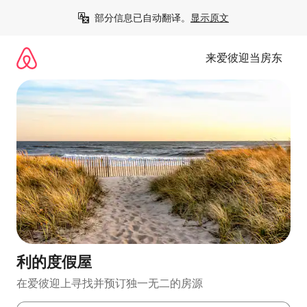
跳
部分信息已自动翻译。
显示原文
至
内
容
来爱彼迎当房东
利的度假屋
在爱彼迎上寻找并预订独一无二的房源