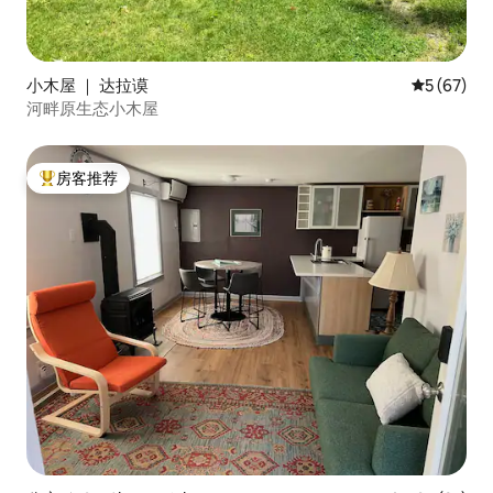
小木屋 ｜ 达拉谟
平均评分 5
5 (67)
河畔原生态小木屋
房客推荐
热门「房客推荐」