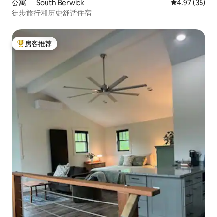
公寓 ｜ South Berwick
平均评分 4.9
4.97 (35)
徒步旅行和历史舒适住宿
房客推荐
热门「房客推荐」