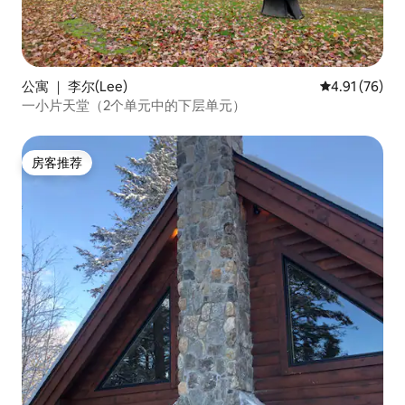
公寓 ｜ 李尔(Lee)
平均评分 4.9
4.91 (76)
一小片天堂（2个单元中的下层单元）
房客推荐
房客推荐