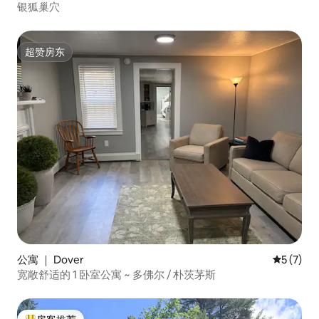
银狐巢穴
超赞房东
超赞房东
公寓 ｜ Dover
平均评分 
5 (7)
宽敞舒适的 1 卧室公寓 ~ 多佛尔 / 朴茨茅斯