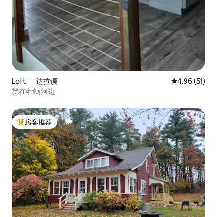
Loft ｜ 达拉谟
平均评分 4.9
4.96 (51)
就在牡蛎河边
房客推荐
热门「房客推荐」