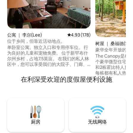
公寓 ｜ 李尔(Lee)
平均评分 4.93 分（满分 5 分），共
4.93 (178)
位于乡间，但靠近活动地点。
树屋 ｜ 桑福德(Sanf
单卧室公寓。独立入口和专用停车位。 行
豪华全年开放的树
为良好的儿童和宠物免费。 位于新罕布什
The Canopy是构成Li
尔州乡村，占地7.5英亩。 在我们的私人林
个豪华微型住宅之
区中，您可以享受我们的大院子、门廊、
和2栋霍比特人房
露台、花园、燃气烤架和自然步道。 靠近
每栋都有私人热水
朴茨茅斯和新罕布什尔海岸，距离波士
在利深受欢迎的度假屋便利设施
有五处住宅，请点击
顿、缅因州波特兰和白山一小时车程。 距
侧的照片，然后点击
离新罕布什尔大学4英里。 安全无线网络
座占地15英亩的
TP-Link 6E网状路由器、高保真音响、
德池塘（ Littlefi
DVD和2台智能电视。 我们把房客当成客
前往缅因州北部森
人对待。欢迎LGBTQ+。 .
缅因州南部的所有
厨房
无线网络