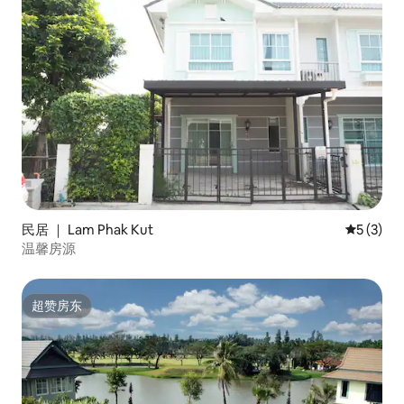
民居 ｜ Lam Phak Kut
平均评分 
5 (3)
温馨房源
超赞房东
超赞房东