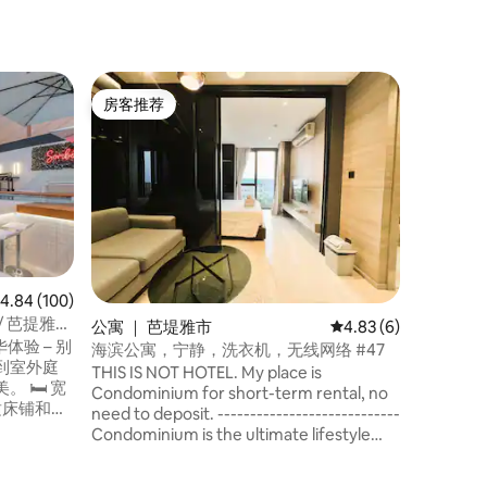
别墅 ｜ Na
房客推荐
超赞房
房客推荐
超赞房
豪华海滨
这栋终极
芭堤雅度
惜。 房
业水上乐园（
Aquav
芭乐园（Non
芭堤雅著
离南芭堤雅
均评分 4.84 分（满分 5 分），共 100 条评价
4.84 (100)
于您的遮
la / 芭提雅全
公寓 ｜ 芭堤雅市
平均评分 4.83 分（满
4.83 (6)
静放松的
海滨公寓，宁静，洗衣机，无线网络 #47
到室外庭
THIS IS NOT HOTEL. My place is
 宽
Condominium for short-term rental, no
适床铺和柔
need to deposit. ----------------------------
放松与私
Condominium is the ultimate lifestyle
with full entertainment. Allowing you to
enjoy and live life to the fullest 24 hours a