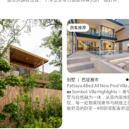
房客推荐
房客推荐
5 分），共 29 条评价
别墅 ｜ 芭堤雅市
平
Pattaya 4Bed All New Pool Vil
新4卧5卫泳池别墅
🏡 Sombot Villa Highlights ✨ 奢华体验 – 别
墅与自然融为一体，从室内装饰
院，每一处都展现奢华与精致之美。 
敞舒适的卧室 – 4间卧室配备舒
软床品，5间卫生间，确保您的
密。 📐 别墅面积 – 占地约 320㎡，建筑面
积约 350㎡，空间宽敞明亮。 📍 优越位置