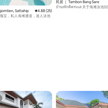
民居 ｜ Tambon Bang Sare
บ้านพักติดทะเล 关于海滩泳池
omtien, Sattahip
平均评分 4.88 分（满分 5 分），共 25 条评价
4.88 (25)
罕见瑰宝，私人海滩通道，迷人泳池
 5 分），共 65 条评价