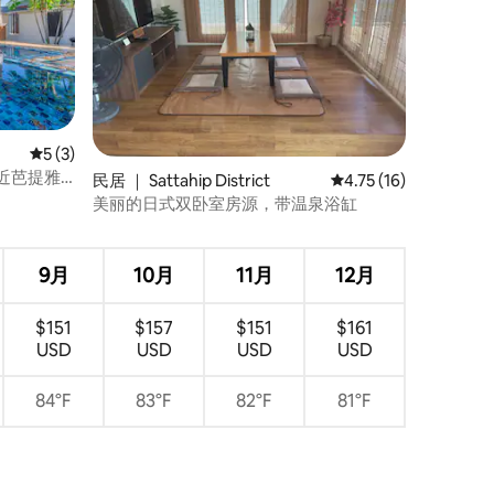
平均评分 5 分（满分 5 分），共 3 条评价
5 (3)
｜近芭提雅
民居 ｜ Sattahip District
平均评分 4.75 分（满分
4.75 (16)
空间度假首
美丽的日式双卧室房源，带温泉浴缸
9月
10月
11月
12月
$151
$157
$151
$161
USD
USD
USD
USD
84°F
83°F
82°F
81°F