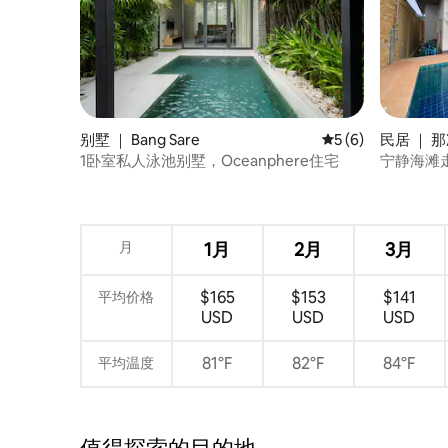
别墅 ｜ Bang Sare
平均评分 5 分（满分
5 (6)
民居 ｜ 
1卧室私人泳池别墅，Oceanphere住宅
宁静海滩
月
1月
2月
3月
$165
$153
$141
平均价格
USD
USD
USD
81°F
82°F
84°F
平均温度