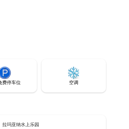
C超市，生
day. The ultimate place that is a meeting
point for various activities both day and
night.
友共度的美好
la 都能满
住体验。
免费停车位
空调
拉玛亚纳水上乐园