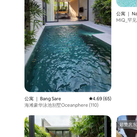
公寓 ｜ Naj
MIQ_
公寓 ｜ Bang Sare
平均评分 4.69 分（满分
4.69 (65)
海滩豪华泳池别墅Oceanphere (110)
超赞房东
超赞房东