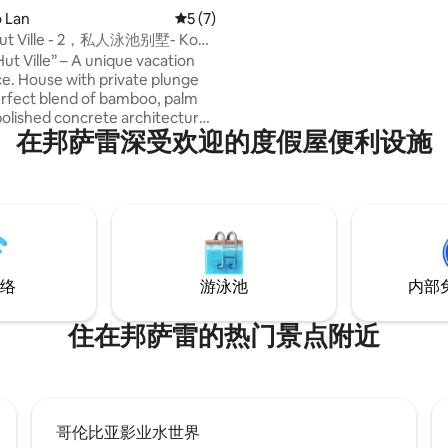
– 靠近芭提雅市区，周边有 Big
 Lan
平均评分 5 分（满分 5 分），共 7 条评价
5 (7)
活便利又宁静。 🏊‍♀️ 私人泳池 – 让您和家人
Hut Ville - 2，私人泳池别墅- Koh
朋友尽情享受休闲时光。 🌿 私人阳台与花
ut Ville” – A unique vacation
园 – 提供放松环境，享受与亲
e. House with private plunge
时光。 🎉 多功能空间 – 无论度假休闲还是
erfect blend of bamboo, palm
举办特别庆典，Sombot Pool Vil
 polished concrete architecture
足您的需求。 🛎️ 尊贵服务体验 – 每个细节
在邦萨雷深受欢迎的度假屋便利设施
 nature,
都超越期望，打造至臻至美的入
n the scent of the sea amidst
o groves, enjoy the tranquil
h Larn and the lights of
 night. It's a place where you
ur mind drift slowly, and feel
Larn is your own home.
络
游泳池
内部
住在邦萨雷的热门景点附近
哥伦比亚影业水世界