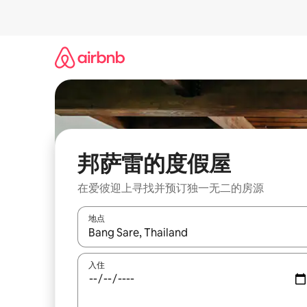
跳
至
内
容
邦萨雷的度假屋
在爱彼迎上寻找并预订独一无二的房源
地点
如有搜索结果，请使用上下方向键查看，或通过点
入住