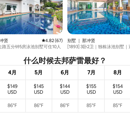
 5 分），共 6 条评价
那冲贤
平均评分 4.82 分（满分 5 分），共 67 条评价
4.82 (67)
别墅 ｜ 那冲贤
走路五分钟5房泳池别墅可住10人
[1893] 3卧2卫｜独栋泳池别墅
景点&海滩｜现代豪华装修｜大
选
什么时候去邦萨雷最好？
4月
5月
6月
7月
8月
$149
$145
$144
$155
$154
USD
USD
USD
USD
USD
86°F
86°F
86°F
85°F
85°F