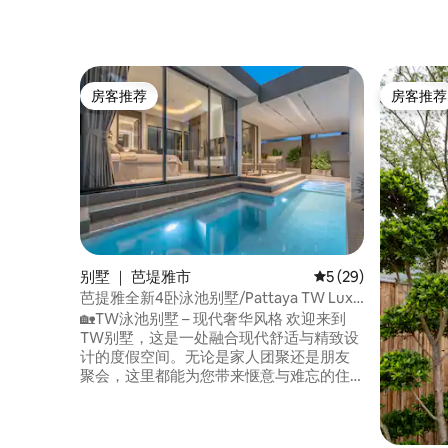
房客推荐
房客推荐
房客推荐
房客推荐
别墅 ｜ 芭堤雅市
平均评分 5 分（满分 
5 (29)
芭提雅全新4卧泳池别墅/Pattaya TW Luxe
Stay Pool Villa
🏡TW泳池别墅 – 现代奢华风格 欢迎来到
TW别墅，这是一处融合现代舒适与精致设
计的度假空间。无论是家人团聚还是朋友
聚会，这里都能为您带来惬意与难忘的住
宿体验。 ✨ 舒适空间 单层别墅，建筑面积
约160平方米，设有4间卧室和5间浴室。每
间卧室均配备独立卫浴，另设一间客用浴