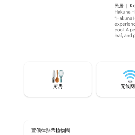
室，格局合理，入住体验更为舒适。 🛏 卧
民居 ｜ Ko
室配置 四间卧室中，三间配有1.8米大床，
Hakuna 
一间配有1.5米床，满足不同入住需求，适
Larn
“Hakuna H
合家庭或朋友共享美好时光。 🍳 厨房与餐
experienc
饮 厨房设施齐全，配备全套烹饪设备，让
pool. A p
您轻松下厨，享受居家般的便利与温馨。
leaf, and
🏊 私人泳池 别墅配有私人泳池，水质清
(Loft Style). You'll get closer to
澈，是您畅享清凉与放松的理想之地。并
breathe i
提供每周三次清洁服务，确保环境洁净舒
the bambo
心。 🔥 户外休闲 别墅设有烧烤炉及宽敞的
view of Ko
户外聚会空间，非常适合与亲友共度欢乐
Pattaya at
的派对时光。 📺 娱乐设施 每间卧室均配备
can let yo
独立电视，客厅另设大屏幕电视，全屋覆
like Koh 
盖高速无线网络，带来丰富便捷的娱乐与
连接体验。 🎨 现代风格 别墅采用现代奢华
厨房
无线网
设计风格，简约大气，兼具舒适与优雅，
让您的假期更加惬意。
萱儂律熱帶植物園