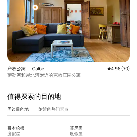
产权公寓 ｜ Calbe
平均评分 4.96
4.96 (70)
萨勒河和易北河附近的宽敞庄园公寓
值得探索的目的地
周边目的地
附近的热门景点
哥本哈根
慕尼黑
度假屋
度假屋