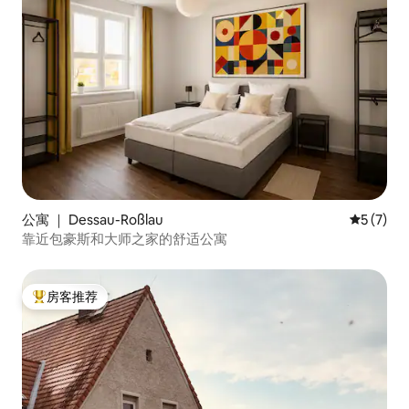
公寓 ｜ Dessau-Roßlau
平均评分 
5 (7)
靠近包豪斯和大师之家的舒适公寓
房客推荐
热门「房客推荐」