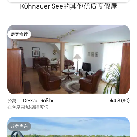
Kühnauer See的其他优质度假屋
房客推荐
房客推荐
公寓 ｜ Dessau-Roßlau
平均评分 4.8
4.8 (80)
在包浩斯城德绍度假
超赞房东
超赞房东