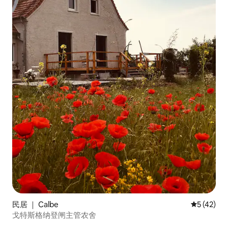
民居 ｜ Calbe
平均评分 5
5 (42)
戈特斯格纳登闸主管农舍