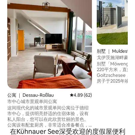
别墅 ｜ Muldestau
戈伊茨施湖畔豪华
别墅「Möwengef
220平方米，直接
Goitzschese
房子于2025年竣
质的家具令人印象
有大窗户，可直接
公寓 ｜ Dessau-Roßlau
平均评分 4.89 分（满分 5 分），
4.89 (62)
放松与时尚设计和谐
市中心城市景观单间公寓
均设有独立卫生间
这间现代化的城市景观单间公寓位于德绍
台，让您放松身心
市中心，提供明亮舒适的住宿体验，设有
私人阳台，您可以在此欣赏壮丽的景色。
公寓设有配套厨房，非常适合准备餐点，
在Kühnauer See深受欢迎的度假屋便利
路边停车位很容易找到。 步行即可抵达餐