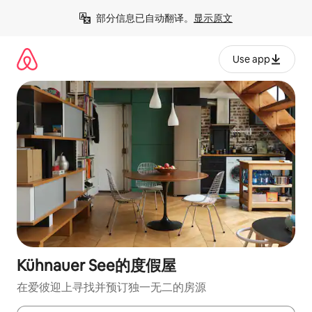
跳
部分信息已自动翻译。
显示原文
至
内
容
Use app
Kühnauer See的度假屋
在爱彼迎上寻找并预订独一无二的房源