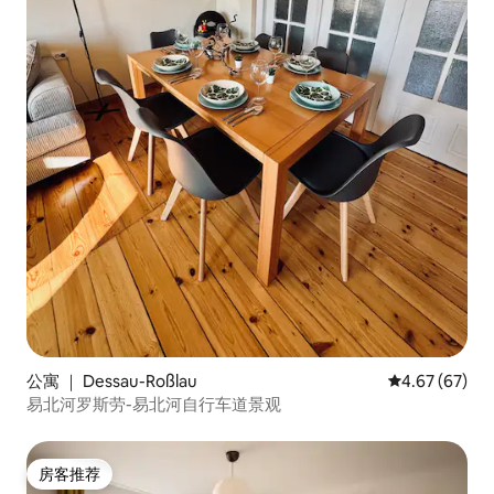
公寓 ｜ Dessau-Roßlau
平均评分 4.67
4.67 (67)
易北河罗斯劳-易北河自行车道景观
房客推荐
房客推荐