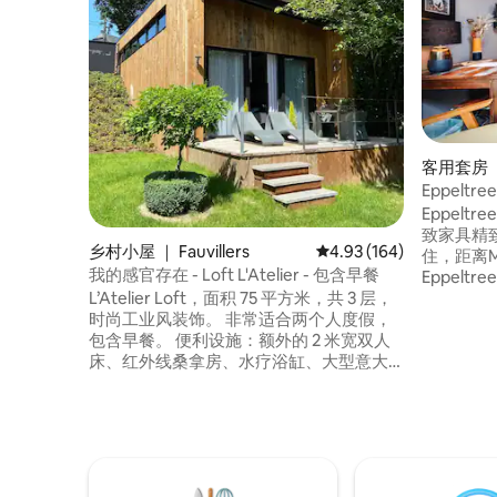
客用套房 ｜ 
Eppeltre
Eppeltr
致家具精
乡村小屋 ｜ Fauvillers
平均评分 4.93 分（满分 
4.93 (164)
住，距离Mull
我的感官存在 - Loft L'Atelier - 包含早餐
Eppel
保护区中
L’Atelier Loft，面积 75 平方米，共 3 层，
止的日落
时尚工业风装饰。 非常适合两个人度假，
式厨房，
包含早餐。 便利设施：额外的 2 米宽双人
外收取5 
床、红外线桑拿房、水疗浴缸、大型意大
利淋浴间、设备齐全的厨房、配备 XL 电视
和环绕音响系统的客厅。 带烧烤设施的阳
光露台。 位于狩猎公园的池塘前面，安利
耶森林（Anlier forest）的入口处。 这是
一个独特的好去处，适合放松身心，尽情
享受大自然。