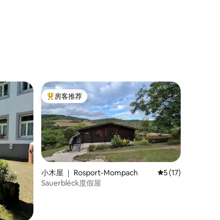
房客推荐
热门「房客推荐」
小木屋 ｜ Rosport-Mompach
平均评分 5 分（满分
5 (17)
Sauerbléck度假屋