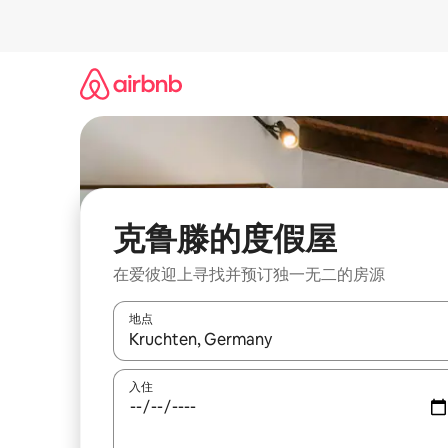
跳
至
内
容
克鲁滕的度假屋
在爱彼迎上寻找并预订独一无二的房源
地点
如有搜索结果，请使用上下方向键查看，或通过点
入住