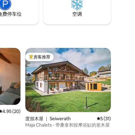
免费停车位
空调
房客推荐
热门「房客推荐」
平均评分 4.95 分（满分 5 分），共 20 条评价
4.95 (20)
度假木屋 ｜ Seiwerath
平均评分 5 分（满分
5 (31)
Maja Chalets - 带桑拿和按摩浴缸的老木屋