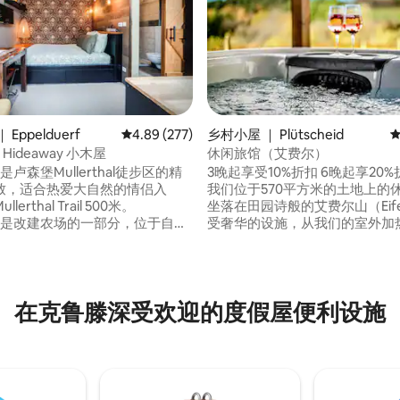
Eppelduerf
平均评分 4.89 分（满分 5 分），共 277 条评价
4.89 (277)
乡村小屋 ｜ Plütscheid
平
e Hideaway 小木屋
休闲旅馆（艾费尔）
ee是卢森堡Mullerthal徒步区的精
3晚起享受10%折扣 6晚起享20%折扣
致，适合热爱大自然的情侣入
我们位于570平方米的土地上的
5 分），共 164 条评价
erthal Trail 500米。
坐落在田园诗般的艾费尔山（Eif
tree是改建农场的一部分，位于自然
受奢华的设施，从我们的室外加
心的果园中，可欣赏令人叹为观
缸开始，它在一年中的任何时候
美景。 房源设备齐全，包括自炊
粹的放松。全景自然景观将成为
所有费用均包含在房价中。 可额
的体验。90 度桑拿浴室，包括
€洗衣/烘干，可提供自行车棚。
身心提供舒缓的休息。您可以在
在克鲁滕深受欢迎的度假屋便利设施
露台上完美放松。