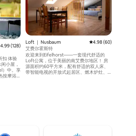
️️按摩浴缸在
Pays
兼具魅力和
下，靠近M
过异国情
希望房客
暖，也希
一切。
Loft ｜ Nusbaum
平均评分 4.98 分（满分
4.98 (60)
均评分 4.99 分（满分 5 分），共 128 条评价
4.99 (128)
艾费尔霍斯特
欢迎来到Eifelhorst——一套现代舒适的
 体验
Loft公寓，位于美丽的南艾费尔地区！ 房
休闲小屋，
源面积约60平方米，配有舒适的双人床、
el）中。享
带智能电视的开放式起居区、燃木炉灶、
热按摩浴
最先进的空调系统（全年保持舒适温
都保证纯
度）、设备齐全的复古风格厨房以及带淋
一种特殊
浴的卫生间。 花园设有休息区和日光浴躺
休息室，为
椅，是您放松休闲的理想之选。 安静的位
我们的大
置，可欣赏全景。