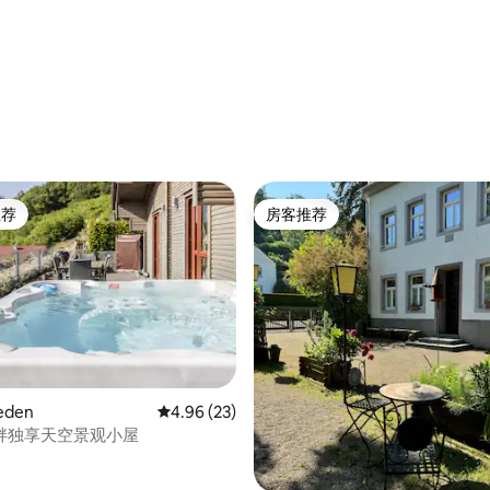
 5 分），共 13 条评价
推荐
房客推荐
客推荐」
房客推荐
eden
平均评分 4.96 分（满分 5 分），共 23 条评价
4.96 (23)
5 分），共 56 条评价
畔独享天空景观小屋