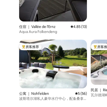
住宿 ｜ Vallée de l'Ernz
平均评分 4.85 分（满分
4.85 (13)
Aqua Aura Folkendeng
房客推荐
房客
热门「房客推荐」
热门「房
民居 ｜ Ri
公寓 ｜ Nohfelden
平均评分 5 分（满分 
5 (56)
瓦尔德湖
波斯塔尔湖私人豪华水疗中心，配备桑拿
和按摩浴缸