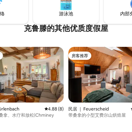
络
游泳池
内部
克鲁滕的其他优质度假屋
房客推荐
房客推荐
rlenbach
平均评分 4.88 分（满分 5 分），共 8 条评价
4.88 (8)
民居 ｜ Feuerscheid
桑拿、水疗和放松|Chminey
带桑拿的小型艾费尔山烘焙屋