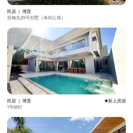
民居 ｜ 博普
苏梅岛29号别墅（单间公寓）
民居 ｜ 博普
新房源
新上房源
1号销钉