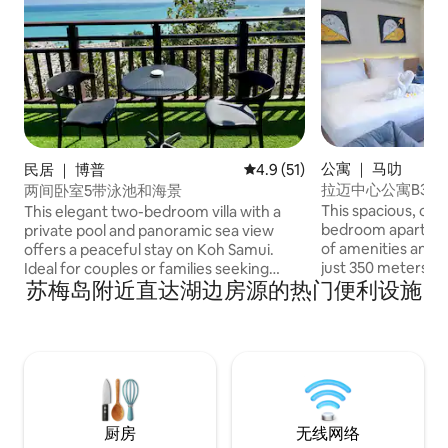
公寓 ｜ 马叻
民居 ｜ 博普
平均评分 4.9 分（满分 5 分），
4.9 (51)
拉迈中心公寓B309
两间卧室5带泳池和海景
This spacious, co
This elegant two-bedroom villa with a
bedroom apartment
private pool and panoramic sea view
of amenities and a
offers a peaceful stay on Koh Samui.
just 350 meters fr
Ideal for couples or families seeking
苏梅岛附近直达湖边房源的热门便利设施
beautiful La Mal B
privacy and comfort. The villa is
with state-of-the-
comfortable and fully equipped,
stylish furniture. 
featuring a kitchen and a cozy outdoor
state-of-the-art a
lounge area—perfect for relaxing and
service. Ideal for 
enjoying beautiful sunrise views. The
and families with c
shopping mall, Chaweng Beach, the
apartment can a
airport, and the pier are just a 5-minute
guests, with the op
drive away. Cafés, laundry services,
厨房
无线网络
space for one gues
currency exchange, and motorbike