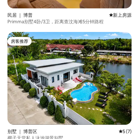
民居 ｜ 博普
新房源
新上房源
Primma别墅4卧/3卫，距离查汶海滩5分钟路程
房客推荐
房客推荐
别墅 ｜ 博普区
平均评分 
5 (7)
椰子天堂私人泳池湖景别墅