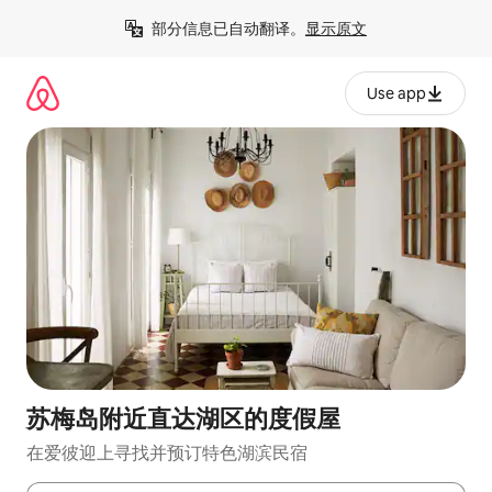
跳
部分信息已自动翻译。
显示原文
至
内
容
Use app
苏梅岛附近直达湖区的度假屋
在爱彼迎上寻找并预订特色湖滨民宿