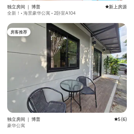
独立房间 ｜ 博普
新房源
新上房源
全新！• 海景豪华公寓 • 2卧室A104
房客推荐
房客推荐
独立房间 ｜ 博普
平均评分 
5 (6)
豪华公寓