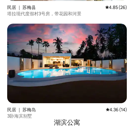
民居 ｜ 苏梅县
平均评分 4.85
4.85 (26)
塔拉现代度假村3号房，带花园和河景
民居 ｜ 苏梅岛
平均评分 4.3
4.36 (14)
3卧海滨别墅
湖滨公寓