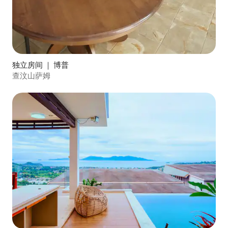
独立房间 ｜ 博普
查汶山萨姆