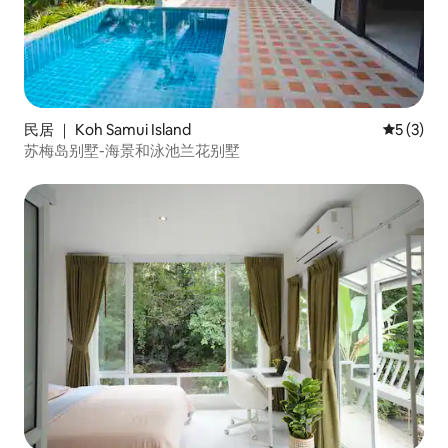
民居 ｜ Koh Samui Island
平均评分 
5 (3)
苏梅岛别墅-海景和泳池兰花别墅