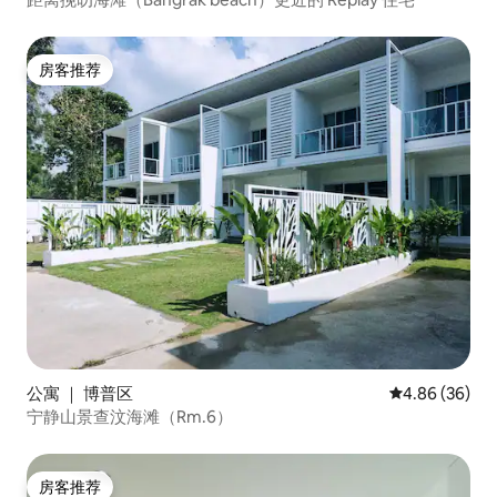
房客推荐
房客推荐
公寓 ｜ 博普区
平均评分 4.86
4.86 (36)
宁静山景查汶海滩（Rm.6）
房客推荐
房客推荐