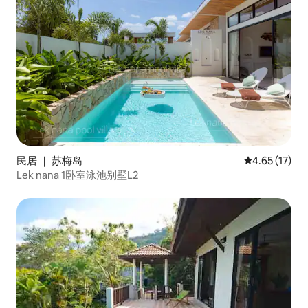
民居 ｜ 苏梅岛
平均评分 4.6
4.65 (17)
Lek nana 1卧室泳池别墅L2