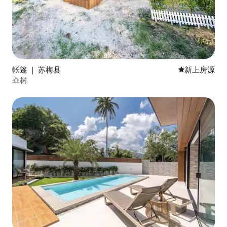
帐篷 ｜ 苏梅县
新房源
新上房源
伞树