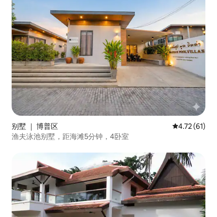
别墅 ｜ 博普区
平均评分 4.7
4.72 (61)
渔夫泳池别墅，距海滩5分钟，4卧室