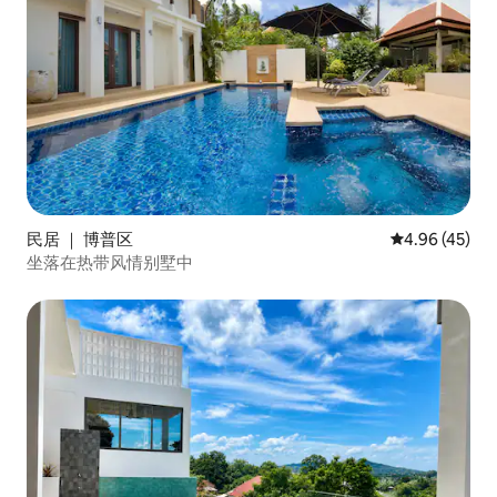
民居 ｜ 博普区
平均评分 4.9
4.96 (45)
坐落在热带风情别墅中