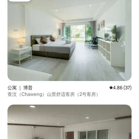
公寓 ｜ 博普
平均评分 4.86
4.86 (37)
查汶（Chaweng）山景舒适客房（2号客房）