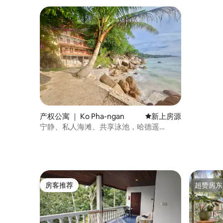
产权公寓 ｜ Ko Pha-ngan
新房源
新上房源
宁静、私人海滩、共享泳池，哈德遥
（Haad Yao）
房客推荐
超赞房东
房客推荐
超赞房东