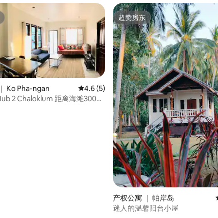
超赞房东
超赞房东
Ko Pha-ngan
平均评分 4.6 分（满分 5 分），共 5 条评价
4.6 (5)
2 Chaloklum 距离海滩300米
 5 分），共 19 条评价
产权公寓 ｜ 帕岸岛
迷人的温馨阳台小屋