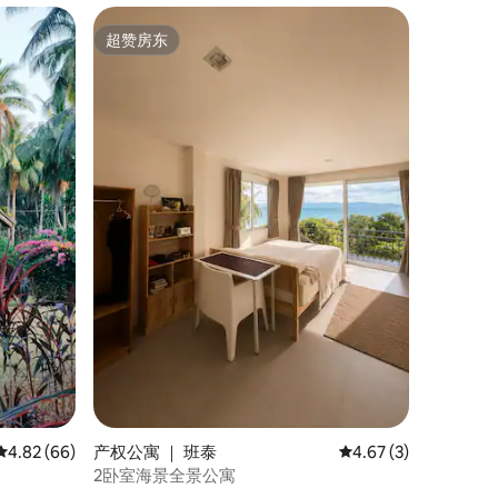
超赞房东
超赞房东
平均评分 4.82 分（满分 5 分），共 66 条评价
4.82 (66)
产权公寓 ｜ 班泰
平均评分 4.67 分（满
4.67 (3)
2卧室海景全景公寓