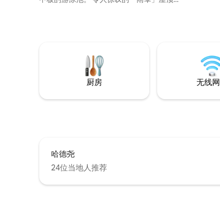
下非常漂亮的开放式起居室。2间迷人的树
冠卧室，配备空调和2米宽双人床。1间夹层
非常适合工作或第三间卧室。 令人惊叹的
海景，欣赏令人惊叹的日落。 这栋房子的
建造方式符合这片土地的自然风格，与大
自然和谐相处。
厨房
无线网
哈德尧
24位当地人推荐