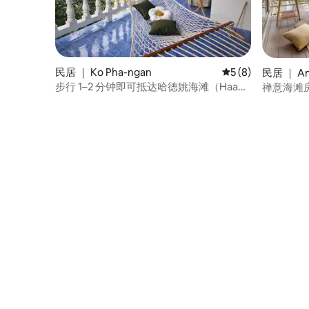
民居 ｜ Ko Pha-ngan
平均评分 5 分（满分
5 (8)
民居 ｜ Am
步行 1–2 分钟即可抵达哈德姚海滩（Haad
禅意海滩
Yao Beach）| SAYA 房源