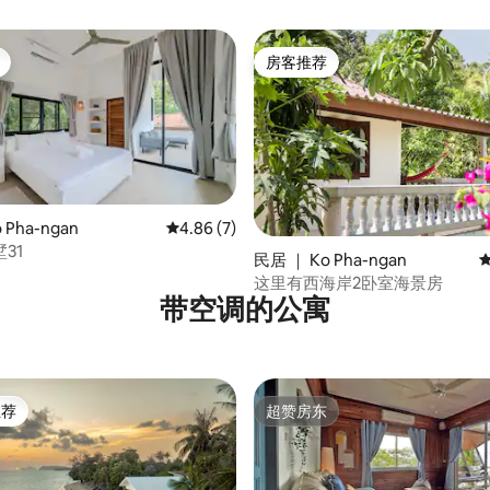
房客推荐
房客推荐
 Pha-ngan
平均评分 4.86 分（满分 5 分），共 7 条评价
4.86 (7)
 5 分），共 13 条评价
31
民居 ｜ Ko Pha-ngan
这里有西海岸2卧室海景房
带空调的公寓
推荐
超赞房东
客推荐」
超赞房东