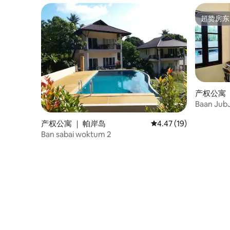
超赞房东
超赞房东
产权公寓 ｜ 
Baan JubJub 
的F2
产权公寓 ｜ 帕岸岛
平均评分 4.47 分（满分
4.47 (19)
Ban sabai woktum 2