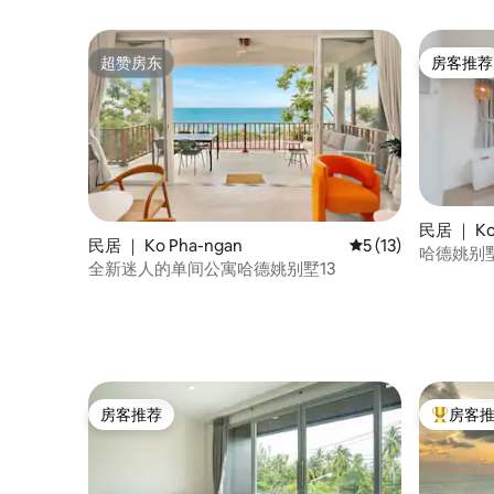
超赞房东
房客推荐
超赞房东
房客推荐
民居 ｜ Ko
民居 ｜ Ko Pha-ngan
平均评分 5 分（满分
5 (13)
哈德姚别墅
全新迷人的单间公寓哈德姚别墅13
房客推荐
房客
房客推荐
热门「房