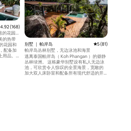
令人惊叹的
Siams
宁静的山
屋设有3
用餐和生
均评分 4.92 分（满分 5 分），共 168 条评价
4.92 (168)
路程，可
葱的花园和
人惊叹的
美的热带
浸在独特设
别墅 ｜ 帕岸岛
平均评分 5 分（满分
5 (81)
的花园和
雄伟自然
帕岸岛丛林别墅，无边泳池和海景
上用品。
逃离泰国帕岸岛（ Koh Phangan ）的僻静
丛林绿洲。 这栋豪华别墅设有私人无边泳
一座宁静山丘
池，可欣赏令人惊叹的全景海景，宽敞的
即可抵达最近
加大双人床卧室和配备所有现代舒适的开
抵达当地餐
放式起居区。 别墅四周环绕着郁郁葱葱的
 高速
丛林，提供完全的隐私和宁静。 非常适合
寻求宁静度假的情侣入住。 距离原始海
滩、自然小径和充满活力的当地文化只有
很短的车程。 马上预订，享受独一无二的
热带体验。