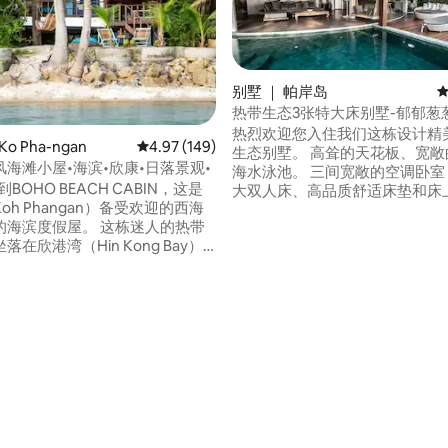
别墅 ｜ 帕岸岛
平
热带生态3张特大床别墅-郁郁葱
泳池
热烈欢迎您入住我们这栋设计精
o Pha-ngan
平均评分 4.97 分（满分 5 分），共 149 条评价
4.97 (149)
生态别墅。 高耸的天花板、宽敞
海滩小屋•海滨•欣康•日落景观•
海水泳池。 三间宽敞的空调卧室，配备加
来到BOHO BEACH CABIN，这是
大双人床、高品质舒适床垫和床
oh Phangan）备受欢迎的西海
从沙发到游泳池只需一步之遥 位于热门的
的海滨度假屋。 这栋迷人的热带
斯里塔努（Srithanu）区域的
在欣港湾（Hin Kong Bay）
顶上，骑小摩托车仅需 3 分钟
，您可以在海浪声中醒来，在摇
的海滩。 开车仅需 2 分钟即可
树下享用晨间咖啡，在门口欣赏
厅、咖啡馆、美食市场和瑜伽学校。
的日落。 周围有咖啡馆、餐厅和
光纤互联网
，是放慢节奏、重建联系、体验
名的悠闲岛屿生活方式的完美场
 5 分），共 79 条评价