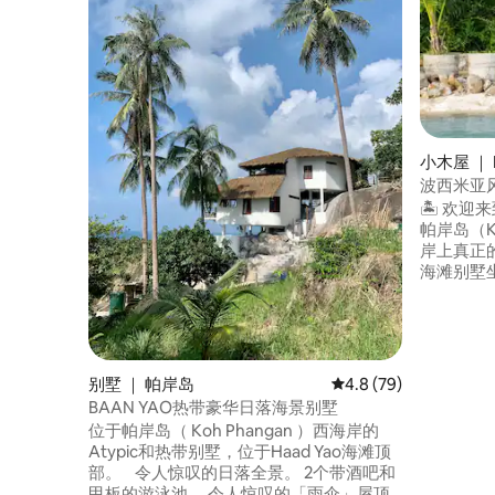
小木屋 ｜ K
波西米亚风
🏝️ 欢迎
帕岸岛（K
岸上真正
海滩别墅坐落
的沙滩上
曳的棕榈
令人难忘
海滩酒吧
帕岸岛著
别墅 ｜ 帕岸岛
平均评分 4.8 分（满分
4.8 (79)
所。🌅✨
BAAN YAO热带豪华日落海景别墅
位于帕岸岛（ Koh Phangan ）西海岸的
Atypic和热带别墅，位于Haad Yao海滩顶
部。 令人惊叹的日落全景。 2个带酒吧和
甲板的游泳池。 令人惊叹的「雨伞」屋顶