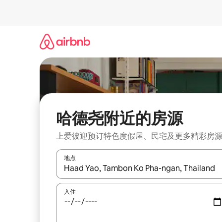
跳
至
内
容
哈德尧附近的房源
上爱彼迎预订特色度假屋、民宅及更多精彩房
地点
如有搜索结果，请使用上下方向键查看，或通过点
入住