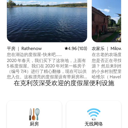
平房 ｜ Rathenow
平均评分 4.96 分（满分 5 分），共
4.96 (103)
农家乐 ｜ Milower 
您在湖边的度假屋-快来吧……
在古老的农场度假
2020 年春天，我们买下了这块地，上面有
您是否正在寻找能
5 栋度假屋。我们在 2020 年对第一栋房子
源？ 然后来到维里
（编号 7/4）进行了精心翻修，现在可以供
的小乡村别墅里放
您入住。这栋漂亮的度假屋设有带厨房和
哈维尔（ Havel
在克利茨深受欢迎的度假屋便利设施
餐厅的客厅、带双人床的卧室和带淋浴的
场上，我们有一个
浴室。 此外，它还有一个漂亮的独立露
物可以宠物（猫、
台，面朝南方。露台部分有顶棚，在阳光
（鸽子情侣）。 
特别强烈的日子里，还可以使用遮阳篷。
下新鲜的鸡蛋，供
该物业有自己的通往湖泊的通道和带泳池
15.5% 的爱彼迎
梯的码头。
厨房
无线网络