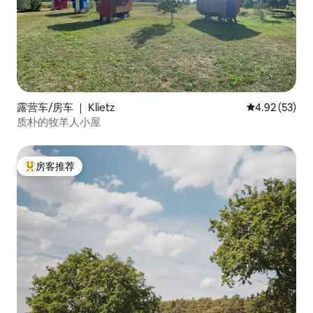
露营车/房车 ｜ Klietz
平均评分 4.9
4.92 (53)
质朴的牧羊人小屋
房客推荐
热门「房客推荐」