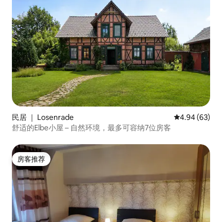
民居 ｜ Losenrade
平均评分 4.94
4.94 (63)
舒适的Elbe小屋 – 自然环境，最多可容纳7位房客
房客推荐
房客推荐