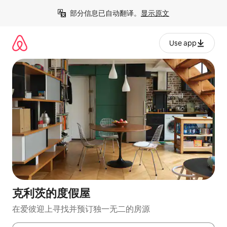
跳
部分信息已自动翻译。
显示原文
至
内
容
Use app
克利茨的度假屋
在爱彼迎上寻找并预订独一无二的房源