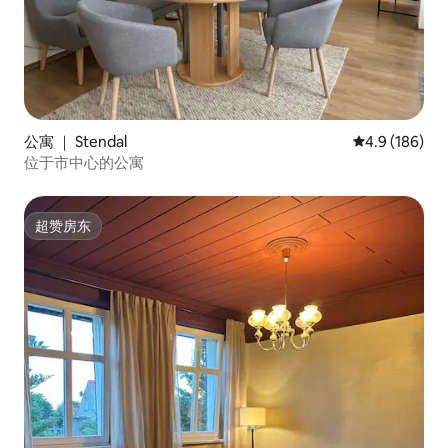
公寓 ｜ Stendal
平均评分 4.9
4.9 (186)
位于市中心的公寓
超赞房东
超赞房东