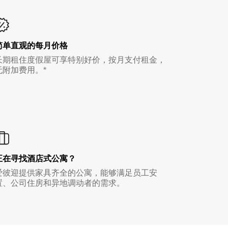
简单直观的每月价格
长期租住度假屋可享特别好价，按月支付租金，
无附加费用。*
正在寻找酒店式公寓？
爱彼迎提供家具齐全的公寓，能够满足员工安
置、公司住房和异地调动者的需求。