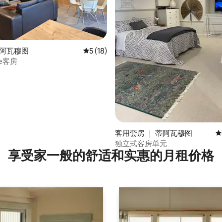
5 分），共 258 条评价
蒂阿瓦穆图
平均评分 5 分（满分 5 分），共 18 条评价
5 (18)
mie客房
客用套房 ｜ 蒂阿瓦穆图
平
独立式客房单元
享受家一般的舒适和实惠的月租价格