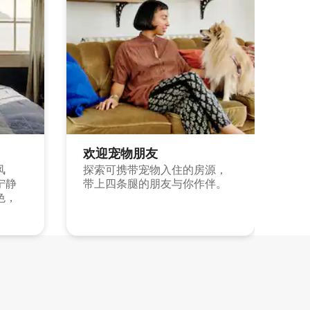
欢迎宠物朋友
风
探索可携带宠物入住的房源，
宁静
带上四条腿的朋友与你作伴。
色，