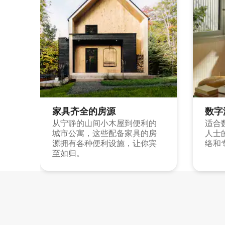
家具齐全的房源
数字
从宁静的山间小木屋到便利的
适合
城市公寓，这些配备家具的房
人士
源拥有各种便利设施，让你宾
络和
至如归。