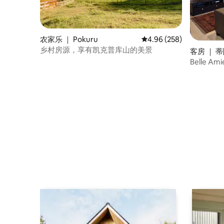
农家乐 ｜ Pokuru
平均评分 4.96 分（满分 
4.96 (258)
乡村房源，享有凯克普库山的美景
客房 ｜ 
Belle A