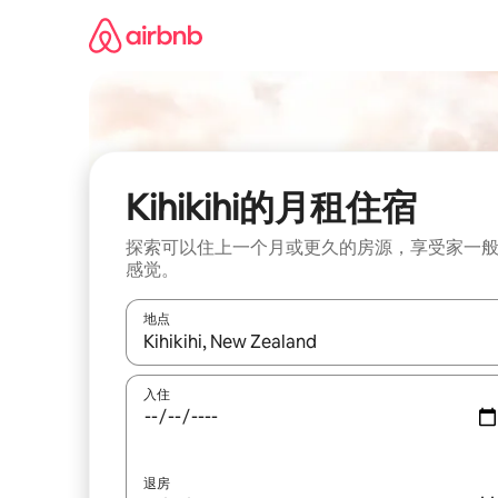
跳
至
内
容
Kihikihi的月租住宿
探索可以住上一个月或更久的房源，享受家一
感觉。
地点
如有搜索结果，请使用上下方向键查看，或通过点
入住
退房