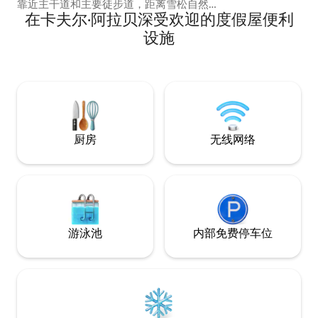
靠近主干道和主要徒步道，距离雪松自然
在卡夫尔·阿拉贝深受欢迎的度假屋便利
保护区（Cedars Nature Reserve）、杜
马村（Douma village）和克法赫尔达瀑布
设施
（Kfarhelda Waterfall）仅 10 分钟车程，
距离巴塔拉峡谷（Baatara Gorge）仅 15
分钟车程。 房源四周环绕着河流和山景，
毗邻酒庄、文化和历史悠久的教堂，配备
智能电视、空调、热水淋浴间、冰箱和无
线网络。
厨房
无线网络
游泳池
内部免费停车位