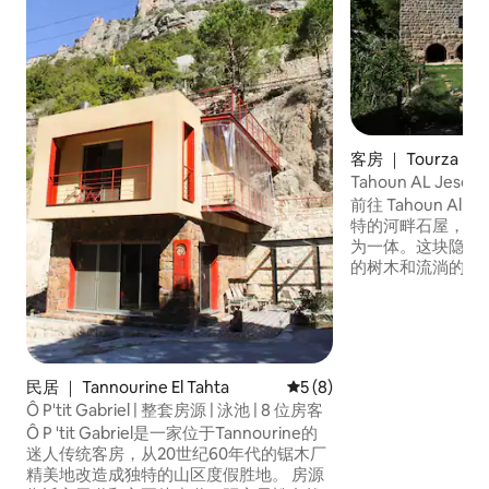
客房 ｜ Tourza
Tahoun AL Jese
前往 Tahoun Al
特的河畔石屋，将
为一体。这块隐藏
的树木和流淌的瀑
度假胜地，可在河
晚围坐在舒适的火
的自然环境。非常
建联系的情侣、家
次即使在离开后很
民居 ｜ Tannourine El Tahta
平均评分 5 分（满分 5 分）
5 (8)
住宿体验。这处时
Ô P'tit Gabriel | 整套房源 | 泳池 | 8 位房客
行 距离Ehden几
Ô P 'tit Gabriel是一家位于Tannourine的
迷人传统客房，从20世纪60年代的锯木厂
精美地改造成独特的山区度假胜地。 房源