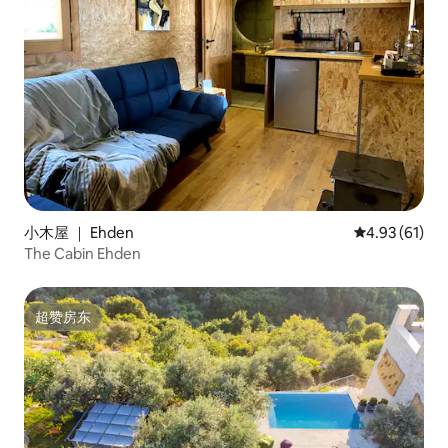
小木屋 ｜ Ehden
平均评分 4.9
4.93 (61)
The Cabin Ehden
超赞房东
超赞房东