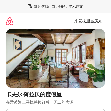
跳
部分信息已自动翻译。
显示原文
至
内
容
来爱彼迎当房东
卡夫尔·阿拉贝的度假屋
在爱彼迎上寻找并预订独一无二的房源