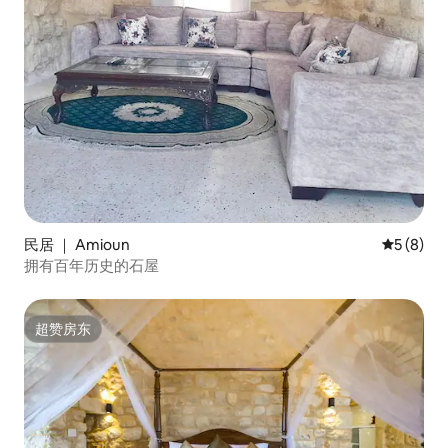
民居 ｜ Amioun
平均评分 
5 (8)
拥有百年历史的石屋
超赞房东
超赞房东