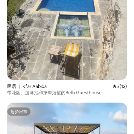
民居 ｜ Kfar Aabida
平均评分 5
5 (12)
带花园、游泳池和按摩浴缸的Bella Guesthouse
超赞房东
超赞房东