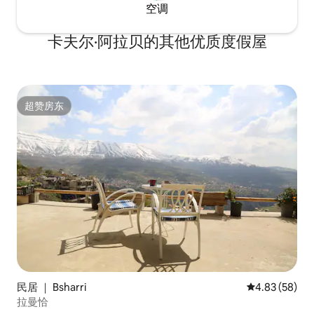
空调
卡夫尔·阿拉贝的其他优质度假屋
超赞房东
超赞房东
民居 ｜ Bsharri
平均评分 4.83
4.83 (58)
拉曼恰