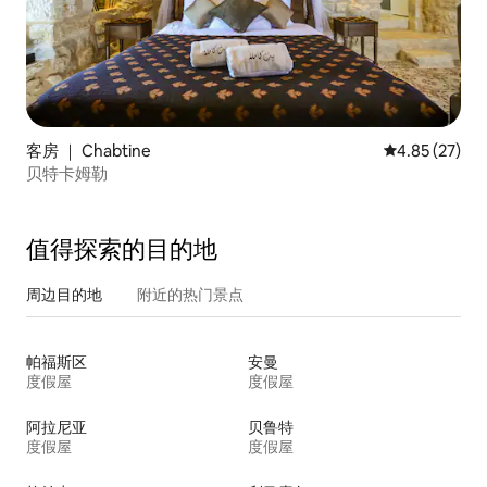
客房 ｜ Chabtine
平均评分 4.8
4.85 (27)
贝特卡姆勒
值得探索的目的地
周边目的地
附近的热门景点
帕福斯区
安曼
度假屋
度假屋
阿拉尼亚
贝鲁特
度假屋
度假屋