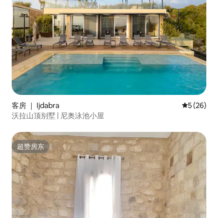
客房 ｜ Ijdabra
平均评分 5
5 (26)
沃拉山顶别墅 | 尼奥泳池小屋
超赞房东
超赞房东