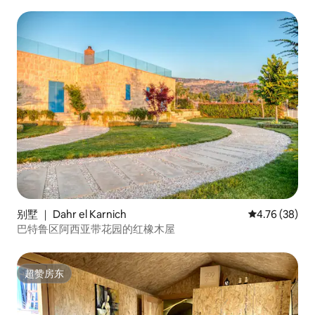
别墅 ｜ Dahr el Karnich
平均评分 4.7
4.76 (38)
巴特鲁区阿西亚带花园的红橡木屋
超赞房东
超赞房东