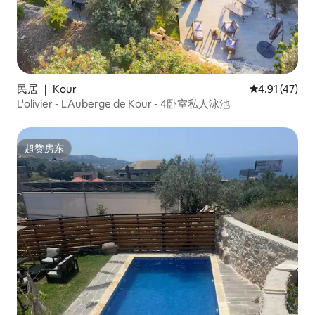
民居 ｜ Kour
平均评分 4.9
4.91 (47)
L'olivier - L'Auberge de Kour - 4卧室私人泳池
超赞房东
超赞房东