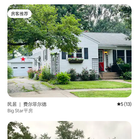
房客推荐
房客推荐
民居 ｜ 费尔菲尔德
平均评分 5
5 (13)
Big Star平房