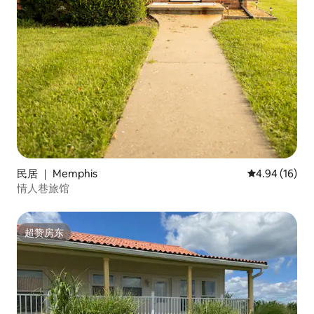
民居 ｜ Memphis
平均评分 4.9
4.94 (16)
情人巷旅馆
超赞房东
超赞房东