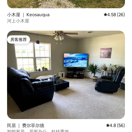
小木屋 ｜ Keosauqua
平均评分 4.58
4.58 (26)
河上小木屋
房客推荐
房客推荐
民居 ｜ 费尔菲尔德
平均评分 4.8
4.8 (56)
智能家居，居家办公，科技重地