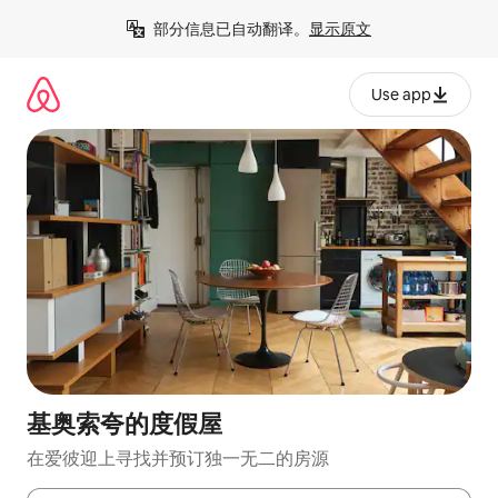
跳
部分信息已自动翻译。
显示原文
至
内
容
Use app
基奥索夸的度假屋
在爱彼迎上寻找并预订独一无二的房源