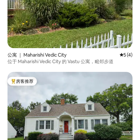
公寓 ｜ Maharishi Vedic City
平均评分 
5 (4)
位于 Maharishi Vedic City 的 Vastu 公寓，毗邻步道
房客推荐
热门「房客推荐」