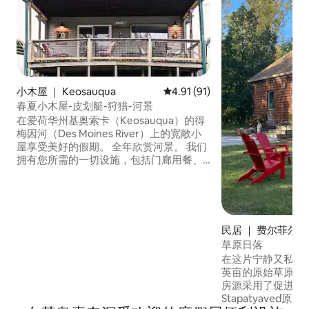
小木屋 ｜ Keosauqua
平均评分 4.91 分（满分 5 分），
4.91 (91)
春夏小木屋-皮划艇-狩猎-河景
在爱荷华州基奥索卡（Keosauqua）的得
梅因河（Des Moines River）上的宽敞小
屋享受美好的假期。 全年欣赏河景。 我们
拥有您所需的一切设施，包括门廊用餐、
烤架、火坑和迷人的景观！ 喜欢钓鱼、皮
划艇、划船、高尔夫球或狩猎吗？ 在这里
您可以做任何事情。我们还提供距离小屋
约300码的船舶坡道。我们距离著名的范布
伦县（Van Buren County）仅1分钟车
民居 ｜ 费尔菲尔德
程，该县有多种独特的东西可供选择。 您
草原日落
可以放松身心，享受户外活动！
在这片宁静又私密的
英亩的原始草原和
房源采用了促进与
Stapatyave