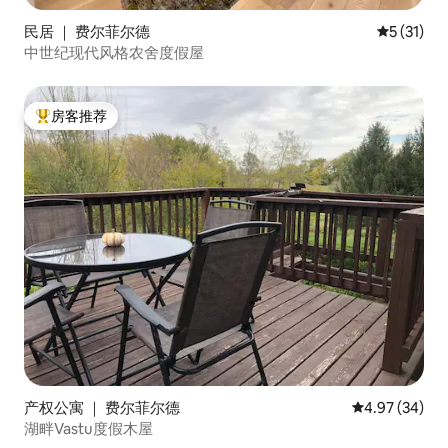
民居 ｜ 费尔菲尔德
平均评分 5
5 (31)
中世纪现代风格农舍度假屋
房客推荐
热门「房客推荐」
产权公寓 ｜ 费尔菲尔德
平均评分 4.97
4.97 (34)
湖畔Vastu度假木屋