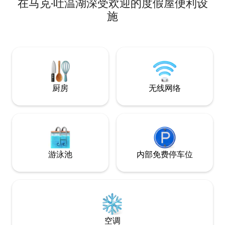
在马克·吐温湖深受欢迎的度假屋便利设
Boat Ramp）一英里。 果
（Jellyston
施
园（The Water
面。 厨房/用餐区/客厅均为开放式，通往
私人阳台甲板，可
间或放松。 洗衣机和烘干机、2间全功能卫
生间和一个配备齐
美、放松的住宿体
厨房
无线网络
游泳池
内部免费停车位
空调