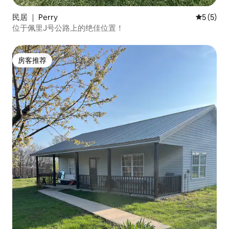
民居 ｜ Perry
平均评分 
5 (5)
位于佩里J号公路上的绝佳位置！
房客推荐
房客推荐