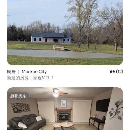
民居 ｜ Monroe City
平均评分 5
5 (12)
新建的房源，靠近MTL！
超赞房东
超赞房东