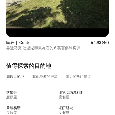
民居 ｜ Center
平均评分 4.9
4.93 (46)
靠近马克·吐温湖和果冻石的 6 英亩僻静房源
值得探索的目的地
周边目的地
其他类型的房源
附近的热门景点
芝加哥
印第安纳波利斯
度假屋
度假屋
圣路易斯
堪萨斯城
度假屋
度假屋