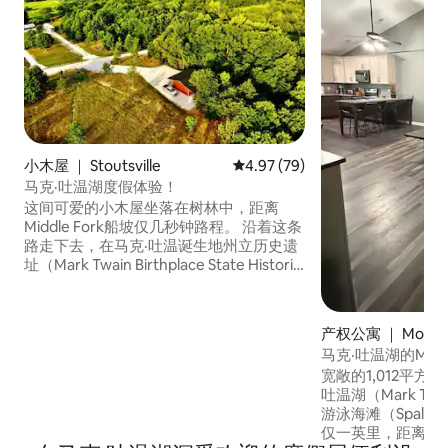
小木屋 ｜ Stoutsville
平均评分 4.97 分（满分 5 分），
4.97 (79)
马克·吐温湖度假体验！
这间可爱的小木屋坐落在树林中，距离
Middle Fork船坡仅几秒钟路程。 沿着这条
路走下去，在马克·吐温诞生地州立历史遗
址（Mark Twain Birthplace State Historic
Site）深入探索历史。再往前走一小段路，
雄伟的马克·吐温州立公园（Mark Twain
State Park）将展现给您大自然未被开发的
产权公寓 ｜ Monroe
美丽，迷人的马克·吐温湖（Mark Twain
马克·吐温湖的Moe's 
Lake）将成为您的中心。对于历史、自然
宽敞的1,012平
和冒险爱好者来说，这个湖畔天堂是一个
吐温湖（Mark Tw
无与伦比的圣地。每次来到这里，都会让
游泳海滩（Spalding
您收获一段难忘的旅程。
仅一英里，距离斯伯丁