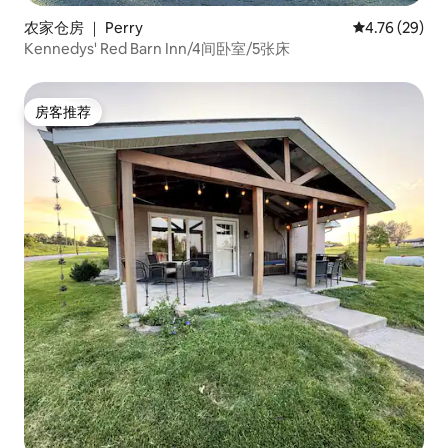
农家仓房 ｜ Perry
平均评分 4.7
4.76 (29)
Kennedys' Red Barn Inn/4间卧室/5张床
房客推荐
房客推荐