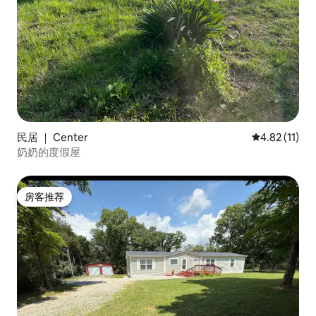
民居 ｜ Center
平均评分 4.8
4.82 (11)
奶奶的度假屋
房客推荐
房客推荐