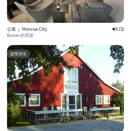
公寓 ｜ Monroe City
平均评分 
5 (3)
Bowie 的房源
超赞房东
超赞房东