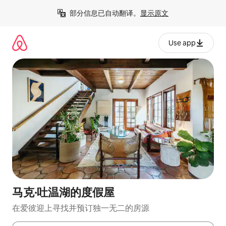
跳
部分信息已自动翻译。
显示原文
至
内
容
Use app
马克·吐温湖的度假屋
在爱彼迎上寻找并预订独一无二的房源