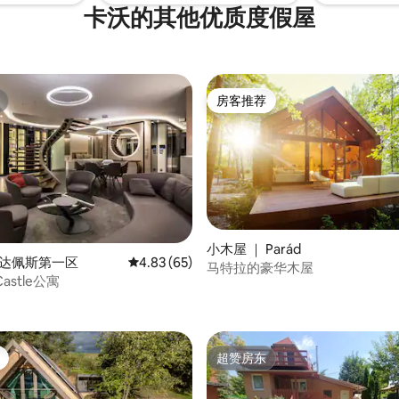
卡沃的其他优质度假屋
房客推荐
房客推荐
小木屋 ｜ Parád
 5 分），共 12 条评价
布达佩斯第一区
平均评分 4.83 分（满分 5 分），共 65 条评价
4.83 (65)
马特拉的豪华木屋
 Castle公寓
超赞房东
超赞房东