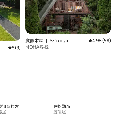
度假木屋 ｜ Szokolya
平均评分 4.98 分（满分
4.98 (98)
MOHA客栈
平均评分 5 分（满分 5 分），共 3 条评价
5 (3)
拉迪斯拉发
萨格勒布
假屋
度假屋