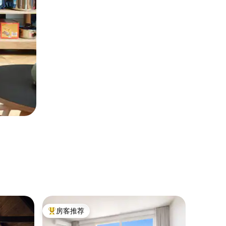
民居 ｜ Gö
房客推荐
房客
热门「房客推荐」
热门「
派恩格罗夫别