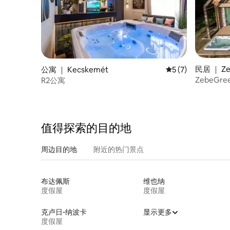
民居 ｜ Ze
公寓 ｜ Kecskemét
平均评分 5 分（满分
5 (7)
ZebeGre
R2公寓
值得探索的目的地
周边目的地
附近的热门景点
布达佩斯
维也纳
度假屋
度假屋
克卢日-纳波卡
显示更多
度假屋