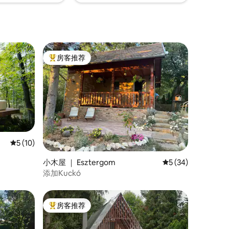
房客推荐
热门「房客推荐」
平均评分 5 分（满分 5 分），共 10 条评价
5 (10)
小木屋 ｜ Esztergom
平均评分 5 分（满分
5 (34)
添加Kuckó
房客推荐
热门「房客推荐」