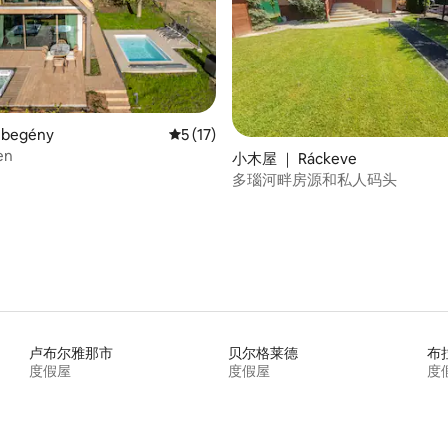
begény
平均评分 5 分（满分 5 分），共 17 条评价
5 (17)
 5 分），共 7 条评价
en
小木屋 ｜ Ráckeve
多瑙河畔房源和私人码头
卢布尔雅那市
贝尔格莱德
布
度假屋
度假屋
度