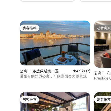
您的特殊要求。 当您抵达房源时，我会在
大楼的主入口处等候您的光临，并帮助您
搬运行李。 然后，我会解释有关公寓、周
围环境和这座城市的最重要的事情。 我还
可以帮助您安排往返机场或火车站的交通
工具。 有房客时，我24小时为您服务。住
房客推荐
超赞房东
房客推荐
超赞房东
宿期间，您可以随时通过电话、viber、
whatsapp、messenger联系我。 公寓位
于布达佩斯历史悠久的市中心大道上，靠
近歌剧院、圣史蒂芬大教堂、匈牙利议会
大厦、WestEnd购物中心和市内著名的废
墟酒吧。
公寓 ｜ 布达佩斯第一区
平均评分 4.92 分（满分
4.92 (12)
公寓 ｜ 
带阳台的舒适公寓，可欣赏国会大厦景观
Prestige
房客推荐
房客推荐
房客推荐
房客推荐