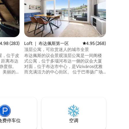
我们宁静
静、鸟鸣
钟即可抵
瞰宽敞的
配备了所
举办大型
露台上享
宽敞、绿
均评分 4.98 分（满分 5 分），共 283 条评价
4.98 (283)
Loft ｜ 布达佩斯第一区
平均评分 4.95 分（满分 
4.95 (268)
位于无交
顶层公寓，可欣赏迷人的城市全景
木屋，位于皮
布达佩斯的议会景观顶层公寓是一间阁楼
缘，距离布达
式公寓，位于多瑙河布达一侧的议会大厦
静度假。
对面，位于布达市中心，是Víziváros优雅
、美丽的
而充满活力的中心街区。 位于巴蒂扬广场
的徒步路
（Batthyány square）古典建筑和塞纳广
0平方米的林
场（Széna square）之间。 公寓在大楼内
户外烧烤
设有谨慎的通道，全新时尚的内饰为房客
提供5星级奢华体验。 沉浸式体验，亲自尝
试。
免费停车位
空调