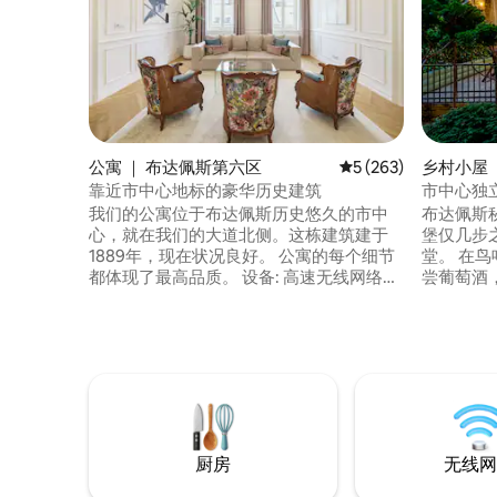
公寓 ｜ 布达佩斯第六区
平均评分 5 分（满分 5
5 (263)
乡村小屋 
靠近市中心地标的豪华历史建筑
市中心独
我们的公寓位于布达佩斯历史悠久的市中
布达佩斯
心，就在我们的大道北侧。这栋建筑建于
堡仅几步
1889年，现在状况良好。 公寓的每个细节
堂。 在鸟鸣声中醒来，在闪烁的灯光下品
都体现了最高品质。 设备: 高速无线网络、
尝葡萄酒
三星智能SUHD"65"电视（Netflix、
步行2分
Youtube）、有线高清频道、洗衣机、烘干
钟即可抵
机、熨斗、晾衣架。高端空调系统 厨房：
（ St. St
微波炉、炉灶、电磁炉、洗碗机、冰箱/冰
牙利议会15分钟车
柜、带免费胶囊的Nespresso咖啡机、热水
佩斯，并
器、烤面包机、炊具、餐具、盘子、玻璃
杯。 卫生间： 吹风机、毛巾、液体皂。 卧
室： 有线电视、三星40英寸智能电视
厨房
无线网
（Netflix、Youtube）、高品质床上用
品、Springbox舒适床。 我们非常乐意满足