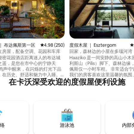
 分），共 263 条评价
｜ 布达佩斯第一区
平均评分 4.98 分（满分 5 分），共 250 条评价
4.98 (250)
度假木屋 ｜ Esztergom
平
立房屋，配备空调、花园和车库
回家，森林边的小屋在多瑙河湾
秘密花园酒店距离迷人的布达城
Haaziko 是一间安静的高山小
之遥，是您在市中心的宁静天
利斯山（Pilis）脚下、森林边
佩斯仅一小时车程。 非常适合宁
，在历史、舒适和魅力中入睡。
我们的房客喜欢这里温馨的氛围
在卡沃深受欢迎的度假屋便利设施
钟即可抵达餐厅和杂货店 步行5分
全景、绿意盎然的环境以及丰富
达布达城堡 距离圣斯蒂芬大教堂
线选择。 小木屋坐落在近4,00
ephen's Basilica ） 12分钟 距离匈
地上，配有宽敞的花园、露台和
程 和我们一起探索布达
区。 如果您想在大自然中放松身心、恢复
在下方了解更多信息！
活力，这里就是您的理想去处。
络
游泳池
内部