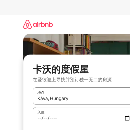
跳
至
内
容
卡沃的度假屋
在爱彼迎上寻找并预订独一无二的房源
地点
如有搜索结果，请使用上下方向键查看，或通过点
入住