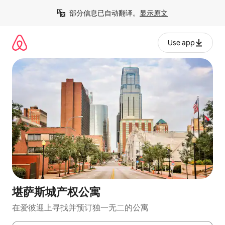
跳
部分信息已自动翻译。
显示原文
至
内
容
Use app
堪萨斯城产权公寓
在爱彼迎上寻找并预订独一无二的公寓