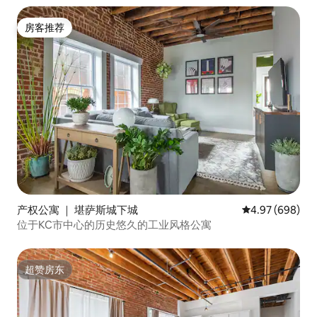
房客推荐
房客推荐
产权公寓 ｜ 堪萨斯城下城
平均评分 4.97
4.97 (698)
位于KC市中心的历史悠久的工业风格公寓
超赞房东
超赞房东