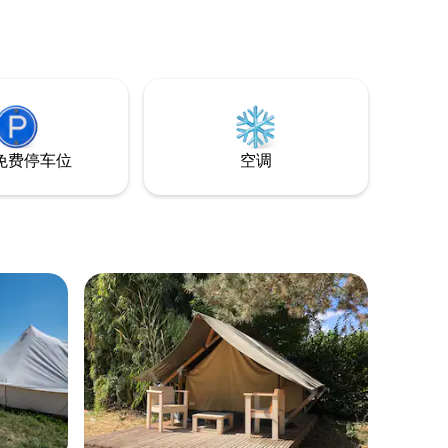
e_id=cd1db9ff-
免费停车位
空调