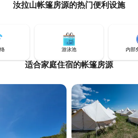
汝拉山帐篷房源的热门便利设施
这些声音。 这里是我们的
：
ww.airbnb.fr/s/guidebooks?
nt_paths%5B%5D=%2Fguidebooks%2F4912758&s=67&unique_shar
e-a7e7-991b500dc8f0
络
游泳池
内部
适合家庭住宿的帐篷房源