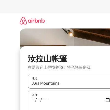
跳
至
内
容
汝拉山帐篷
在爱彼迎上寻找并预订特色帐篷房源
地点
如有搜索结果，请使用上下方向键查看，或通过点
入住