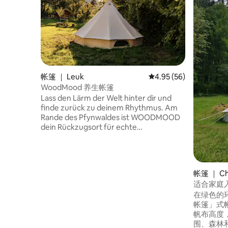
帐篷 ｜ Leuk
平均评分 4.95 分（满分
4.95 (56)
WoodMood 养生帐篷
Lass den Lärm der Welt hinter dir und
finde zurück zu deinem Rhythmus. Am
Rande des Pfynwaldes ist WOODMOOD
dein Rückzugsort für echte
Regeneration. Ob in der geborgenen
Atmosphäre der Jurte, der klaren Ruhe
der Blockhütte oder dem freien
Lebensgefühl im Zelt – hier dreht sich
帐篷 ｜ Ch
alles um dein Wohlbefinden. Erfrische
适合家庭
deine Sinne im Naturbadeteich mit
在绿色的
reinem Suonenquellwasser, aktiviere
帐篷」式
deine Lebensgeister im Outdoor-Fitness
帆布高度
unter Bäumen und finde tiefe
围、森林
Entspannung im Spa mit Sauna und Hot