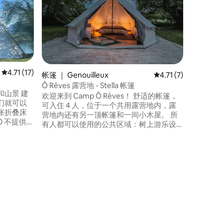
来这里为
独特房源
缘。 位于幽静祥和的乡村环境中，配备简
约的乡村
的标准双
住。 可安排 1 名或 2 名儿童入住，需额外付
费 该房源允许私人使用夏季厨房 卫生间区
域配有水
平均评分 4.71 分（满分 5 分），共 17 条评价
4.71 (17)
帐篷 ｜ Genouilleux
平均评分 4.71 分（满
4.71 (7)
间 休闲
Ô Rêves 露营地 - Stella 帐篷
山景 建
欢迎来到 Camp Ô Rêves！ 舒适的帐篷，
们就可以
可入住 4 人，位于一个共用露营地内，露
营地内还有另一顶帐篷和一间小木屋。 所
供床
有人都可以使用的公共区域：树上游乐设
施、带顶棚的桌子、共用户外空间。 小木
屋下方的厨房设备齐全（炉灶、冰箱、微
波炉），每顶帐篷配备 1 个独立卫生间和 1
很乐
个独立淋浴间。 停车位充足。帐篷住宿：
视天气情况而定，夜间可能会很凉，对此
我们无法控制。