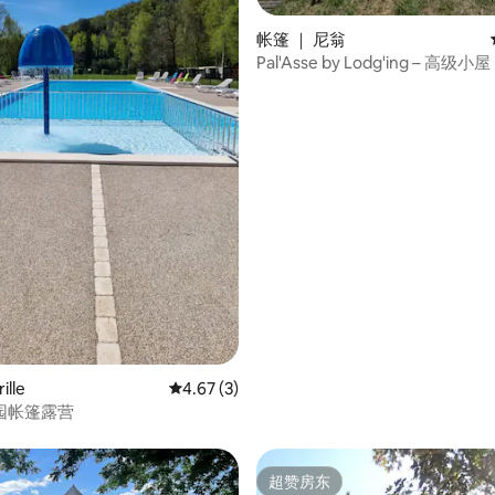
帐篷 ｜ 尼翁
Pal'Asse by Lodg'ing – 高
 5 分），共 6 条评价
ille
平均评分 4.67 分（满分 5 分），共 3 条评价
4.67 (3)
园帐篷露营
超赞房东
超赞房东