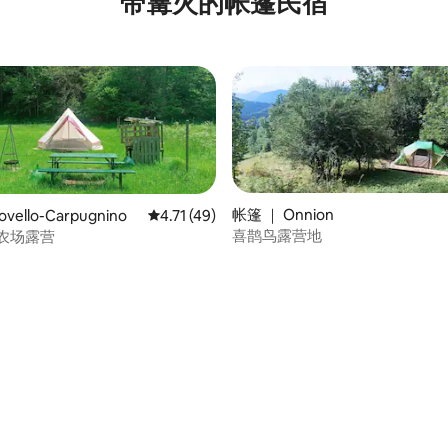
带篝火的帐篷民宿
帐篷 ｜ Onnion
vello-Carpugnino
平均评分 4.71 分（满分 5 分），共 49 条评价
4.71 (49)
喜鹊鸟露营地
亲近自然 农场露营