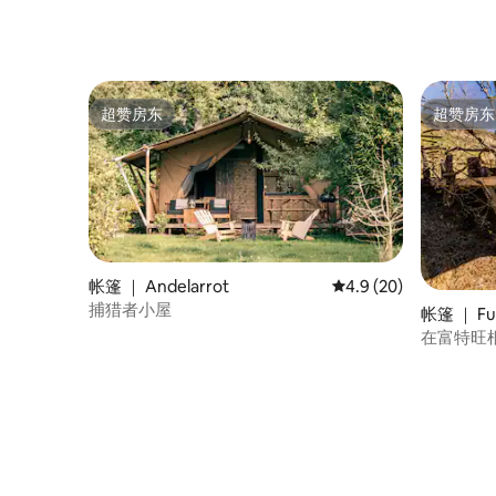
超赞房东
超赞房东
超赞房东
超赞房东
帐篷 ｜ Andelarrot
平均评分 4.9 分（满分
4.9 (20)
捕猎者小屋
帐篷 ｜ Fu
在富特旺
趣