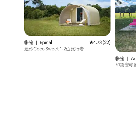
帐篷 ｜ Épinal
平均评分 4.73 分（满分
4.73 (22)
迷你Coco Sweet 1-2位旅行者
帐篷 ｜ Au
印第安帐篷： 