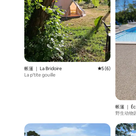
帐篷 ｜ La Bridoire
平均评分 5 分（满分
5 (6)
La p'tite gouille
帐篷 ｜ Écr
野生动物