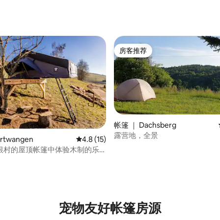
房客推荐
房客推荐
帐篷 ｜ Dachsberg
 5 分），共 20 条评价
露营地，全景
rtwangen
平均评分 4.8 分（满分 5 分），共 15 条评价
4.8 (15)
根村的屋顶帐篷中体验木制的乐
宠物友好帐篷房源