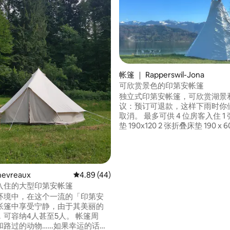
帐篷 ｜ Rapperswil-Jona
 5 分），共 56 条评价
可欣赏景色的印第安帐篷
独立式印第安帐篷，可欣赏湖景和
议：预订可退款，这样下雨时你
取消。 最多可供 4 位房客入住 1 张折叠床
垫 190x120 2 张折叠床垫 190 x 60 不提
上用品 请携带睡袋！ 可租用简易睡袋、浴
巾和毛巾。 有一个带烤架的篝火盆 1张桌子
和4把椅子 没有电。 淋浴间/厕所和冰箱距
离圆锥形帐篷约80米。那里有电。 我
意回答你们的问题。
evreaux
平均评分 4.89 分（满分 5 分），共 44 条评价
4.89 (44)
入住的大型印第安帐篷
环境中，在这个一流的「印第安
帐篷中享受宁静，由于其美丽的
，可容纳4人甚至5人。 帐篷周
和路过的动物……如果幸运的话，