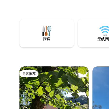
您会在半夜听到
Tub.
旅游指南
https://w
refineme
aaf0-4a6
厨房
无线网
房客推荐
房客推荐