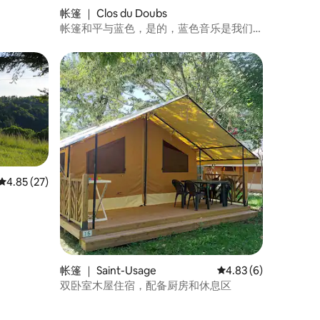
帐篷 ｜ Clos du Doubs
帐篷和平与蓝色，是的，蓝色音乐是我们
的生活
平均评分 4.85 分（满分 5 分），共 27 条评价
4.85 (27)
帐篷 ｜ Saint-Usage
平均评分 4.83 分（满
4.83 (6)
双卧室木屋住宿，配备厨房和休息区