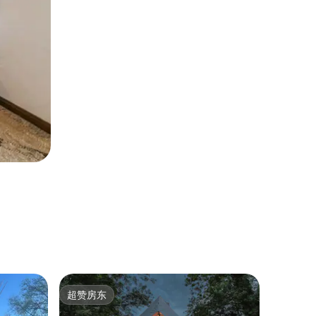
帐篷 ｜ Les
超赞房东
房客
超赞房东
热门「
在印第安