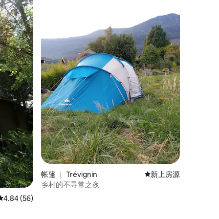
帐篷 ｜ Trévignin
新房源
新上房源
乡村的不寻常之夜
平均评分 4.84 分（满分 5 分），共 56 条评价
4.84 (56)