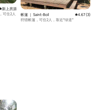
新房源
新上房源
级小屋，可住2人
帐篷 ｜ Saint-Boil
平均评分 4.67 分（满
4.67 (3)
狩猎帐篷，可住2人，靠近“绿道”