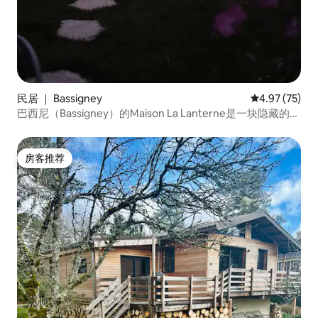
民居 ｜ Bassigney
平均评分 4.9
4.97 (75)
巴西尼（Bassigney）的Maison La Lanterne是一块隐藏的宝
石
房客推荐
房客推荐