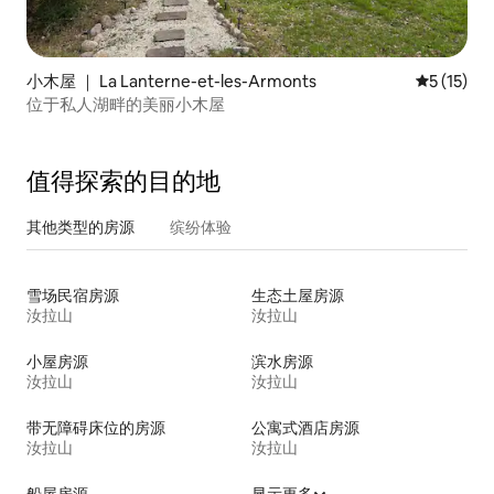
小木屋 ｜ La Lanterne-et-les-Armonts
平均评分 5
5 (15)
位于私人湖畔的美丽小木屋
值得探索的目的地
其他类型的房源
缤纷体验
雪场民宿房源
生态土屋房源
汝拉山
汝拉山
小屋房源
滨水房源
汝拉山
汝拉山
带无障碍床位的房源
公寓式酒店房源
汝拉山
汝拉山