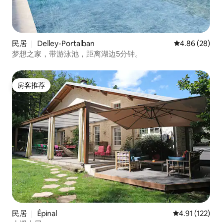
民居 ｜ Delley-Portalban
平均评分 4.86
4.86 (28)
梦想之家，带游泳池，距离湖边5分钟。
房客推荐
房客推荐
民居 ｜ Épinal
平均评分 4.91
4.91 (122)