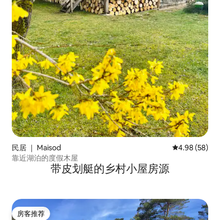
民居 ｜ Maisod
平均评分 4.98
4.98 (58)
靠近湖泊的度假木屋
带皮划艇的乡村小屋房源
房客推荐
房客推荐