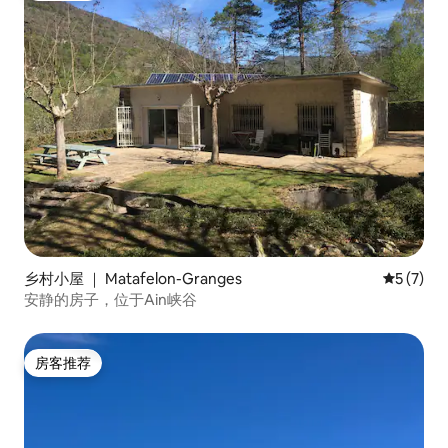
乡村小屋 ｜ Matafelon-Granges
平均评分 
5 (7)
安静的房子，位于Ain峡谷
房客推荐
房客推荐