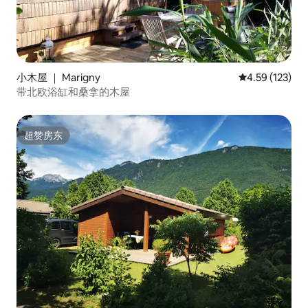
小木屋 ｜ Marigny
平均评分 4.59
4.59 (123)
带北欧浴缸和桑拿的木屋
超赞房东
超赞房东