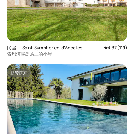
民居 ｜ Saint-Symphorien-d'Ancelles
平均评分 4.87
4.87 (119)
索恩河畔岛屿上的小屋
超赞房东
超赞房东