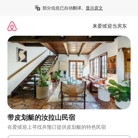
跳
部分信息已自动翻译。
显示原文
至
内
容
来爱彼迎当房东
带皮划艇的汝拉山民宿
在爱彼迎上寻找并预订提供皮划艇的特色民宿