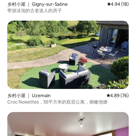
乡村小屋 ｜ Gigny-sur-Saône
平均评分 4.9
4.94 (18)
带游泳池的古老迷人的房子
乡村小屋 ｜ Uzemain
平均评分 4.89
4.89 (76)
Croc Noisettes，55平方米的双层公寓，俯瞰池塘