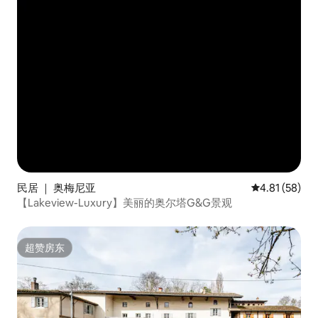
民居 ｜ 奥梅尼亚
平均评分 4.8
4.81 (58)
【Lakeview-Luxury】美丽的奥尔塔G&G景观
超赞房东
超赞房东