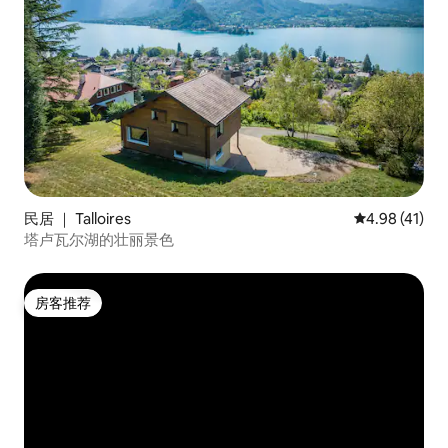
民居 ｜ Talloires
平均评分 4.9
4.98 (41)
塔卢瓦尔湖的壮丽景色
房客推荐
房客推荐