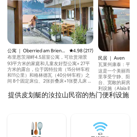
公寓 ｜ Oberried am Brienze
平均评分 4.98 分（满分 5 分），共
4.98 (217)
rsee
布里恩茨湖畔4.5居室公寓，可欣赏湖景
民居 ｜ Aven
93平方米的家庭和儿童友好型公寓+ 27平
瓦莱州康泰：平原
方米的露台，位于因特拉肯（15分钟车程
这是一个美丽而宁
和11公里）和格林德瓦（40分钟车程）之
里享受宁静、阳光
间 8个固定床位、2张折叠床+1张婴儿床 距
台、宽敞的厨房和按摩浴缸
离火车站300米，距离湖泊100米。 距离超
利设施（Alaïa 
市8分钟路程 Oberried提供徒步路线、在
提供皮划艇的汝拉山民宿的热门便利设施
（Veysonnaz、Ve
湖中畅游、骑自行车、滑雪和步行路线。
Nendaz），您
隔壁有一家餐厅，因特拉肯（ Interlaken
厅、酒庄和各种活动。 非常适合
）和布里恩茨（ Brienz ）有很多不错的选
人和朋友一起放松身心！！
择。 我们恳请您尊重该地区的喧嚣。祝您
年大部分时间享受
入住愉快！
步。