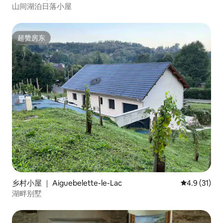
山间湖泊日落小屋
超赞房东
超赞房东
乡村小屋 ｜ Aiguebelette-le-Lac
平均评分 4.
4.9 (31)
湖畔别墅