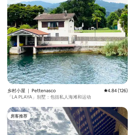
乡村小屋 ｜ Pettenasco
平均评分 4.84
4.84 (126)
「LA PLAYA」别墅：包括私人海滩和运动
房客推荐
房客推荐