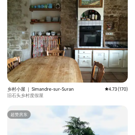
乡村小屋 ｜ Simandre-sur-Suran
平均评分 4.73
4.73 (170)
旧石头乡村度假屋
超赞房东
超赞房东