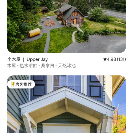
小木屋 ｜ Upper Jay
平均评分 4.98
4.98 (131)
木屋 • 热水浴缸 • 桑拿房 • 天然泳池
房客推荐
热门「房客推荐」