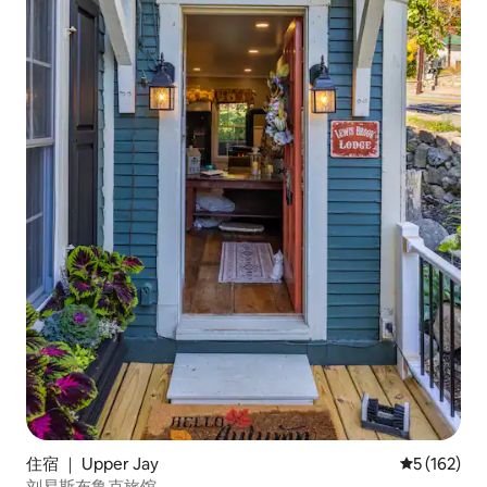
住宿 ｜ Upper Jay
平均评分 5 
5 (162)
刘易斯布鲁克旅馆