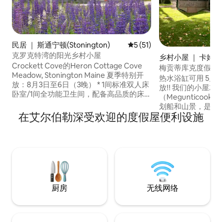
民居 ｜ 斯通宁顿(Stonington)
平均评分 5 分（满分 5 分），
5 (51)
克罗克特湾的阳光乡村小屋
乡村小屋 ｜ 卡姆登
Crockett Cove的Heron Cottage Cove
梅贡蒂库克度假屋
Meadow, Stonington Maine 夏季特别开
热水浴缸可用 5月15
放：8月3日至6日（3晚） * 1间标准双人床
放‼️ 我们的小屋就在梅根蒂库克湖
卧室/1间全功能卫生间，配备高品质的床
（Megunticook
单 * Crockett Cove的潮汐河口（
划船和山景，是您
Crockett Cove's Tidal Estuary ）占地2.5
在艾尔伯勒深受欢迎的度假屋便利设施
距离卡姆登山州立公园（
英 *含双人皮划艇！ *水边有火坑、吊床和
State Park
休息区 * 8分钟即可抵达邮轮渡轮前往上岛
洋仅5分钟车程。 
（ Acadia ） * 5分钟即可抵达Aragosta和
餐厅、徒步旅行、
Barred Island Preserve *关注我们：
享受浪漫日落。 
@covemeadowcottage 冬季和春季也可
人都能找到心之所向
预订-请参阅我的单独房源
禁止携带宠物！ ！️
厨房
无线网络