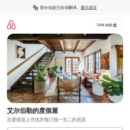
跳
部分信息已自动翻译。
显示原文
至
内
容
Use app
艾尔伯勒的度假屋
在爱彼迎上寻找并预订独一无二的房源