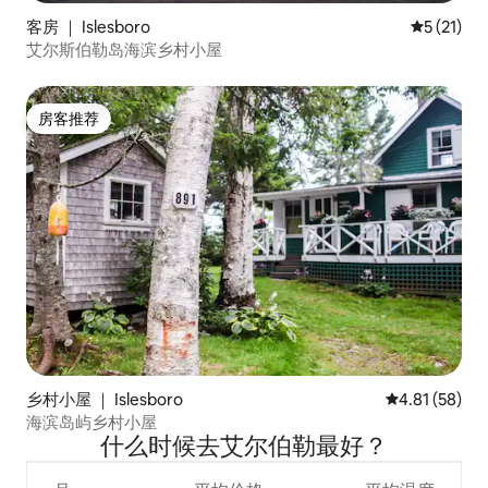
客房 ｜ Islesboro
平均评分 5
5 (21)
艾尔斯伯勒岛海滨乡村小屋
房客推荐
房客推荐
乡村小屋 ｜ Islesboro
平均评分 4.8
4.81 (58)
海滨岛屿乡村小屋
什么时候去艾尔伯勒最好？