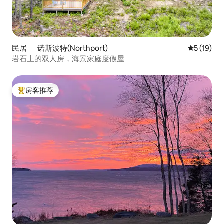
民居 ｜ 诺斯波特(Northport)
平均评分 5
5 (19)
岩石上的双人房，海景家庭度假屋
房客推荐
热门「房客推荐」