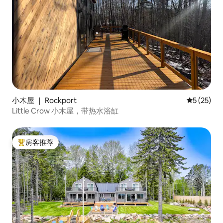
小木屋 ｜ Rockport
平均评分 5
5 (25)
Little Crow 小木屋，带热水浴缸
房客推荐
热门「房客推荐」