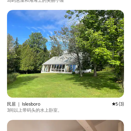
岛屿悬崖和海滩上的美丽小屋
民居 ｜ Islesboro
平均评分 
5 (3)
3间以上带码头的水上卧室。