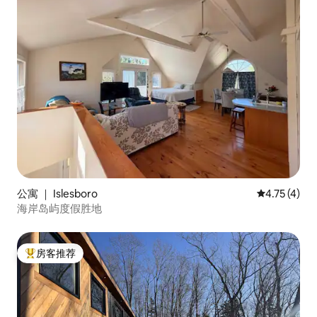
公寓 ｜ Islesboro
平均评分 4.
4.75 (4)
海岸岛屿度假胜地
房客推荐
热门「房客推荐」