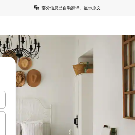
部分信息已自动翻译。
显示原文
击或滑动手势浏览。