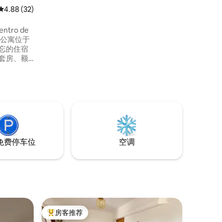
造，营造出温馨、宁静、亲切的氛围。 在
平均评分 4.88 分（满分 5 分），共 32 条评价
4.88 (32)
这里，每一个细节都旨在让您体验特别时
光、留下美好回忆，并感受到自己是我们
entro de
故事中的一份子。 欢迎来到美好回忆开始
的地方。
受难忘的住宿
套房、额
厅和厨
适合家庭
欣赏日出
餐厅、加
免费停车位
空调
房客推荐
热门「房客推荐」