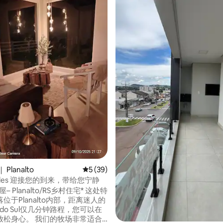
5 分），共 67 条评价
Planalto
平均评分 5 分（满分 5 分），共 39 条评价
5 (39)
vó Diles 迎接您的到来，带给您宁静
– Planalto/RS乡村住宅* 这处特
位于Planalto内部，距离迷人的
ta do Sul仅几分钟路程，您可以在
放松身心。 我们的牧场非常适合