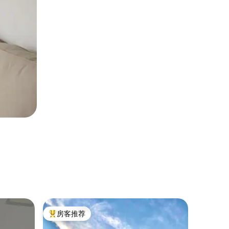
小木屋 ｜ A
房客推荐
房客推
热门「房客推荐」
房客推
琥珀小屋