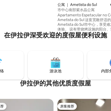
村环境中寻求宁静、舒适和温馨
公寓 ｜ Ametista do Sul
。 房子有两层，两间舒适的卧
市中心南部紫水晶公寓
带烧烤架的户外区域，一个户外
Apartamento Espetacular no C
个美丽的水坝。 快来体验宁静的
Ametista do Sul 这套宽敞舒适的公寓位于
大自然亲密接触。我们恭候您的
Ametista do Sul市中心，享
体验。 设有带烧烤设施的阳台、
在伊拉伊深受欢迎的度假屋便利设施
外的卧室、社交浴室、一体化客
房、电视、厨房和全套服务区。 
入住、安全、安静的市政厅，可
和日落美景。 毗邻广场、教堂、
油站和市场。
络
游泳池
内部
伊拉伊的其他优质度假屋
推荐
房客推荐
客推荐」
房客推荐