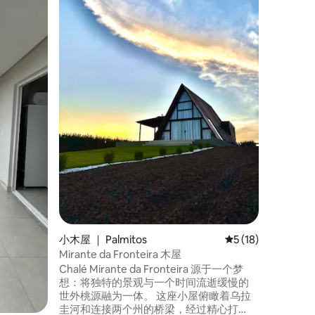
我们的Am
温馨和特
双人床和
住。 房
电视、迷
Ametist
教堂仅2分
Compl
小木屋 ｜ Palmitos
平均评分 5 分（满分
5 (18)
Mirante da Fronteira 木屋
Chalé Mirante da Fronteira 源于一个梦
想：将独特的景观与一个时间流逝缓慢的
世外桃源融为一体。 这座小屋俯瞰着乌拉
圭河和连接两个州的桥梁，经过精心打