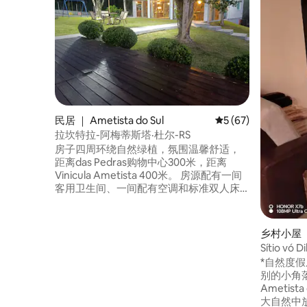
民居 ｜ Ametista do Sul
平均评分 5 分（满分 
5 (67)
拉坎特拉-阿梅蒂斯塔·杜尔-RS
房子四周环绕自然绿植，氛围温馨舒适，
距离das Pedras购物中心300米，距离
Vinicula Ametista 400米。 房源配有一间
客用卫生间、一间配有空调和标准双人床
的卧室，以及一间配有吊扇和标准双人床
的次卧。 宽敞的起居室配有壁炉、沙发
床、电视和厨房。 露台上设有游戏室、音
乡村小屋 ｜ 
响系统和烧烤区。 室外区域有一个宽敞的
Sítio 
空间，设有游泳池、卫生间、木质露台和
*自然度假屋
有顶棚的狗舍。 这里有无线网络信号。
别的小角落
Ametis
大自然中