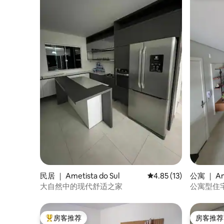
民居 ｜ Ametista do Sul
平均评分 4.85 分（满分
4.85 (13)
公寓 ｜ Ame
大自然中的现代舒适之家
公寓型住
房客推荐
房客推荐
热门「房客推荐」
房客推荐