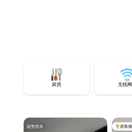
那些在农
体验的人
室，一个
壁炉和一
日子，与
到来！
厨房
无线网
超赞房东
房客
超赞房东
热门「房