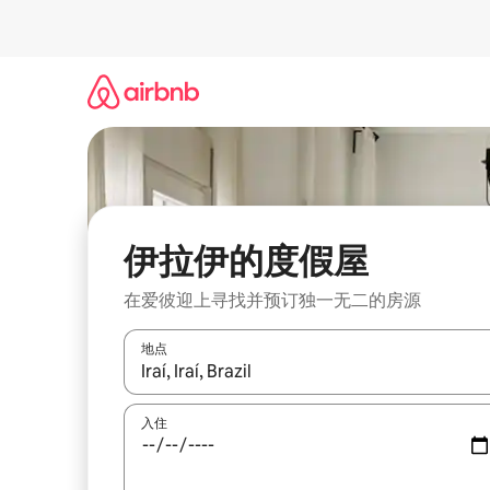
跳
至
内
容
伊拉伊的度假屋
在爱彼迎上寻找并预订独一无二的房源
地点
如有搜索结果，请使用上下方向键查看，或通过点
入住