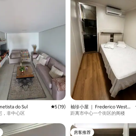
 5 分），共 13 条评价
tista do Sul
平均评分 5 分（满分 5 分），共 19 条评价
5 (19)
袖珍小屋 ｜ Frederico Westph
alen
宅，非中心区
距离市中心一个街区的阁楼
房客推荐
房客推荐