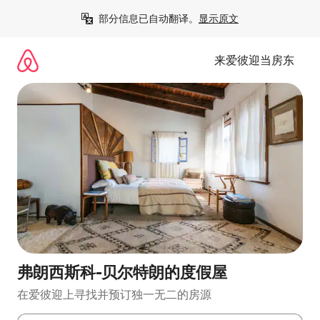
跳
部分信息已自动翻译。
显示原文
至
内
容
来爱彼迎当房东
弗朗西斯科-贝尔特朗的度假屋
在爱彼迎上寻找并预订独一无二的房源