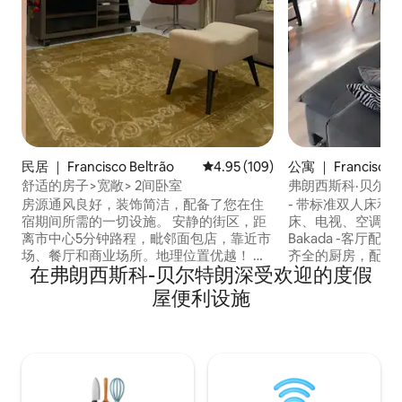
民居 ｜ Francisco Beltrão
平均评分 4.95 分（满分 5 分），共
4.95 (109)
公寓 ｜ Francisco B
舒适的房子>宽敞> 2间卧室
弗朗西斯科·贝尔特朗（
Beltrão）公寓 -
房源通风良好，装饰简洁，配备了您在住
- 带标准双人床和
宿期间所需的一切设施。 安静的街区，距
床、电视、空调和办
离市中心5分钟路程，毗邻面包店，靠近市
Bakada -客厅
场、餐厅和商业场所。地理位置优越！ 它
齐全的厨房，配有
在弗朗西斯科-贝尔特朗深受欢迎的度假
提供带空调的套房、500 MB互联网和带
微波炉、三明治、
Amazon Fire TV Stick的电视，可通过应用
陶瓷餐具和餐具 - 
屋便利设施
程序访问YouTube、Netflix、Prime
衣机 -床上用品和浴
Video、Globoplay和免费频道。 对于付费
mb - 2个带顶棚的
服务，房客使用自己的账号。
- 1楼 注意：