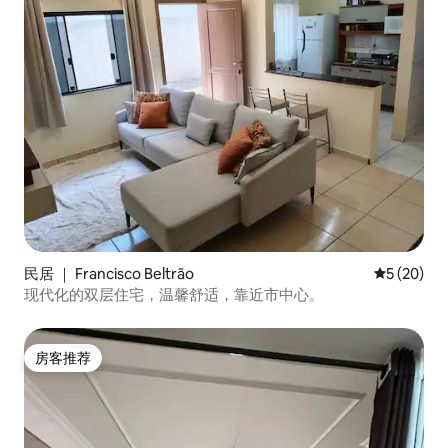
民居 ｜ Francisco Beltrão
平均评分 5
5 (20)
现代化的双层住宅，温馨舒适，靠近市中心。
房客推荐
房客推荐