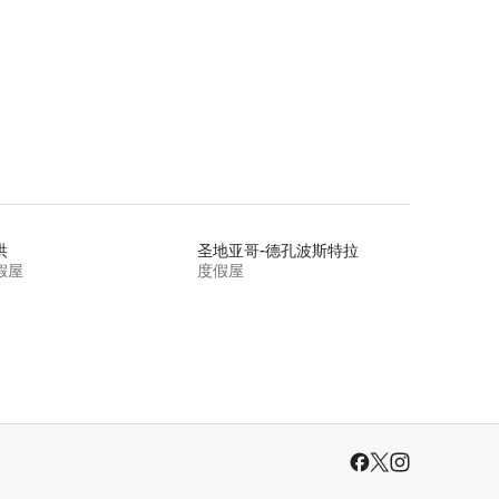
洪
圣地亚哥-德孔波斯特拉
假屋
度假屋