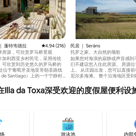
5 分），共 231 条评价
｜ 蓬特韦德拉
平均评分 4.94 分（满分 5 分），共 216 条评价
4.94 (216)
民居 ｜ Seráns
畔房源，可欣赏罗马桥景观
托罗之家。大自然的颂歌
年加利西亚乡村民宅，采用传统
如果您对海浪的寂静或声音感到
，可欣赏到历史悠久的罗马桥的
们不建议您入住此房源。 房源位于海滩
此处位于葡萄牙圣地亚哥朝圣路线
上。 从庄园出发，您可以直接前
o de Santiago）上的一个宁静村
尼尔多海滩。 整个沿海地区受到
蓬特维德拉（Pontevedra）仅
的“红色自然计划2000”（Plan R
离维戈（Vigo） 21 公里。 这座
NATURA 2000）的保护。 徒步或骑自行车
在Illa da Toxa深受欢迎的度假屋便利设
悠久的家族历史，历经几代人的
的理想场所 房子面向海滩，因此您可以从
修，保留了石墙和木梁等原始特
客厅和主卧室直接欣赏近距离的
出独特而纯正的风格。
络
游泳池
内部