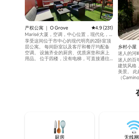
产权公寓 ｜ O Grove
平均评分 4.9 分（满分 
4.9 (231)
Marisé大厦，空调，中心位置，现代化，
露台……
享受这间位于市中心的现代明亮的2卧室顶
层公寓。 每间卧室以及客厅和餐厅均配备
乡村小屋 
空调。 设施齐全的厨房、优质床垫和床上
迷人的河
用品。 位于四楼，没有电梯，可直接通往
迷人的百
宽敞的共用露台，可欣赏全景。 非常适合
建筑风格
重视舒适度、品质和地理位置的旅行者。
美景。 
“Marisé 4”顶层公寓是一处现代、实用、明
（Camin
亮的住宿，非常适合短期和长期住宿。 房
庄内，距离
源设有两间双人房，配有舒适的床和独立
12 公里，距
空调，非常适合舒适地休息。 客厅宽敞，
房屋拥有
还配有空调、休息区和餐桌，可供用餐或
建造和翻
办公。 小厨房设备齐全，配有电器、餐具
色，呈现
和厨房用具。 现代化的卫生间，配有宽敞
的淋浴间，并提供毛巾，让您住得舒适。
入住期间，您可以独享整套公寓。 持有官
方旅游执照。 公寓位于四楼，没有电梯，
可直接通往大型户外露台，非常适合日光
厨房
无线网