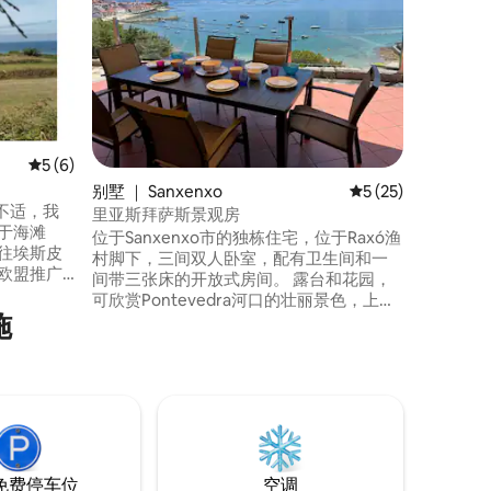
Casa 
利西亚建
合。 原
Vello
围。 距离
Alfon
之遥，您
于享受建
平均评分 5 分（满分 5 分），共 6 条评价
5 (6)
别墅 ｜ Sanxenxo
平均评分 5 分（满分
5 (25)
不适，我
里亚斯拜萨斯景观房
位于Sanxenxo市的独栋住宅，位于Raxó渔
往埃斯皮
村脚下，三间双人卧室，配有卫生间和一
欧盟推广
间带三张床的开放式房间。 露台和花园，
ED
可欣赏Pontevedra河口的壮丽景色，上层
施
露台可欣赏无与伦比的景色。 步行5分钟即
可抵达Raxó村及其海滩，无需穿过马路。
海景。
地理位置优越，宁静的小镇，距离
Sanxenxo的休闲场所仅5分钟车程。 暖气
和空调。停车位。无线网络
免费停车位
空调