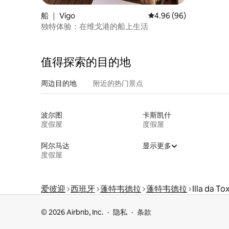
船 ｜ Vigo
平均评分 4.96 分（满分
4.96 (96)
独特体验：在维戈港的船上生活
值得探索的目的地
周边目的地
附近的热门景点
波尔图
卡斯凯什
度假屋
度假屋
阿尔马达
显示更多
度假屋
爱彼迎
西班牙
蓬特韦德拉
蓬特韦德拉
Illa da To
© 2026 Airbnb, Inc.
隐私
条款