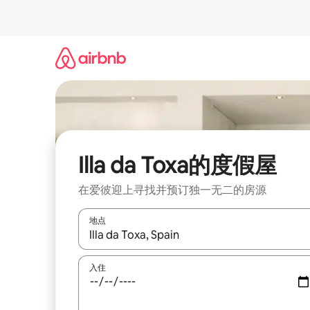
跳
至
内
容
Illa da Toxa的度假屋
在爱彼迎上寻找并预订独一无二的房源
地点
如有搜索结果，请使用上下方向键查看，或通过点
入住