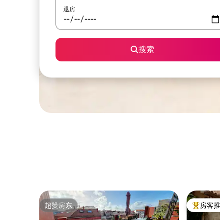
退房
搜索
超赞房东
房客
超赞房东
热门「房