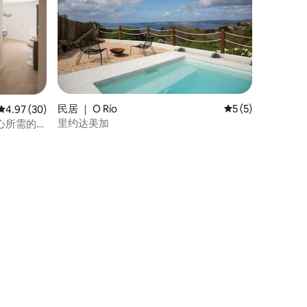
民居 ｜ O Río
平均评分 5 分（满
5 (5)
平均评分 4.97 分（满分 5 分），共 30 条评价
4.97 (30)
里约达美加
中心所需的一