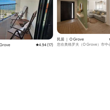
民居 ｜ O Grove
您在奥格罗夫（O Grove）市
Grove
平均评分 4.94 分（满分 5 分），共 17 条评价
4.94 (17)
切