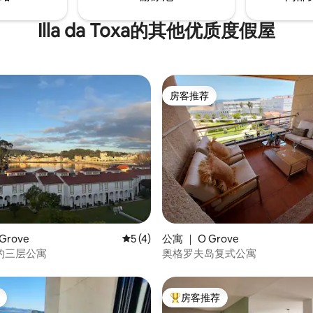
Illa da Toxa的其他优质度假屋
房客推荐
房客推荐
5 分），共 33 条评价
Grove
平均评分 5 分（满分 5 分），共 4 条评价
5 (4)
公寓 ｜ O Grove
的三层公寓
奥格罗夫岛复式公寓
房客推荐
热门「房客推荐」