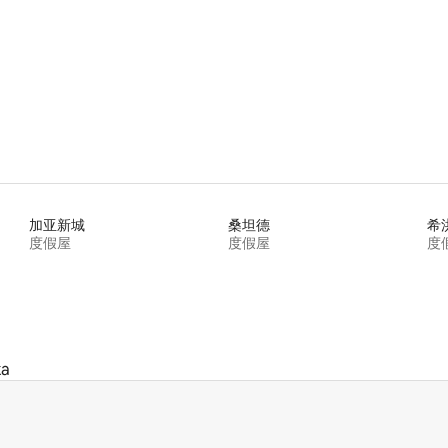
 5 分），共 96 条评价
加亚新城
桑坦德
希
度假屋
度假屋
度
xa