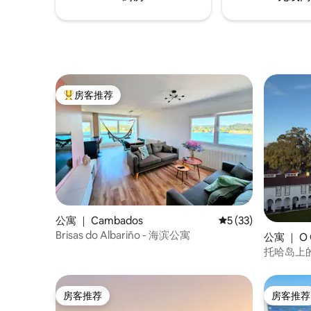
浴、阅读或欣赏村庄的全景。
房客推荐
热门「房客推荐」
公寓 ｜ Cambados
平均评分 5 分（满分 
5 (33)
Brisas do Albariño - 海滨公寓
公寓 ｜ O 
托哈岛上
房客推荐
房客推荐
房客推荐
房客推荐