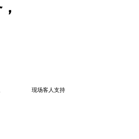
务，
通
现场客人支持