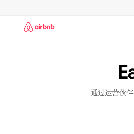
跳
至
内
容
E
通过运营伙伴