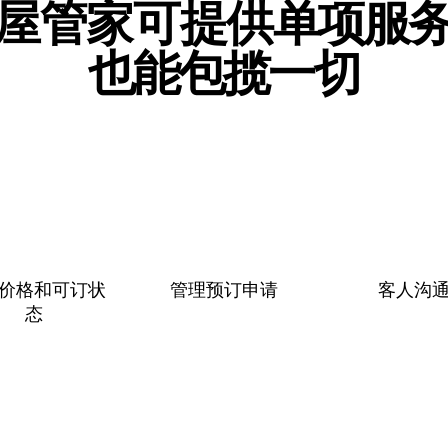
屋管家可提供单⁠项⁠服⁠
也⁠能⁠包⁠揽⁠一⁠切
价格和可订状
管理预订申请
客人沟
态