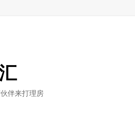
家汇
营伙伴来打理房