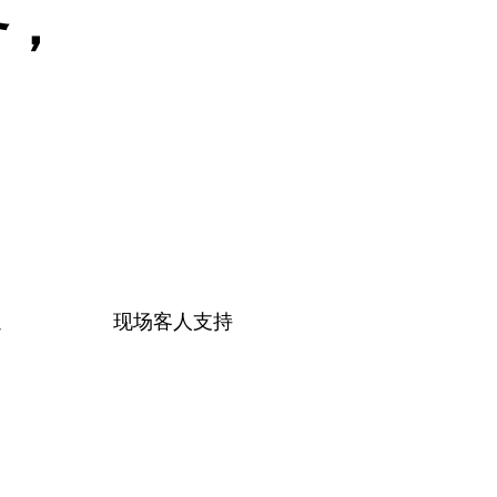
务，
通
现场客人支持