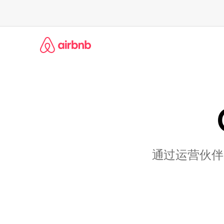
跳
至
内
容
通过运营伙伴