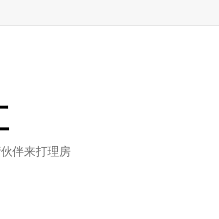
汇
营伙伴来打理房