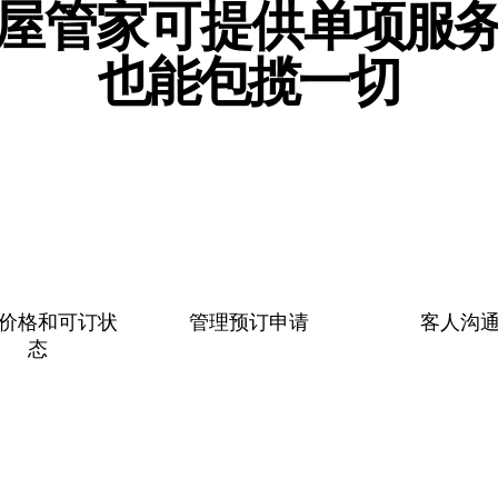
屋管家可提供单⁠项⁠服⁠
也⁠能⁠包⁠揽⁠一⁠切
价格和可订状
管理预订申请
客人沟
态