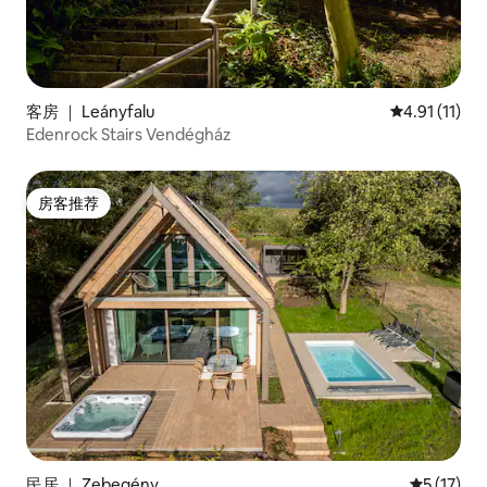
客房 ｜ Leányfalu
平均评分 4.9
4.91 (11)
Edenrock Stairs Vendégház
房客推荐
房客推荐
民居 ｜ Zebegény
平均评分 5
5 (17)