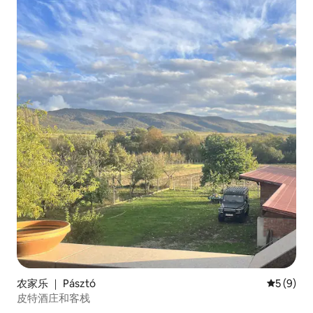
农家乐 ｜ Pásztó
平均评分 
5 (9)
皮特酒庄和客栈