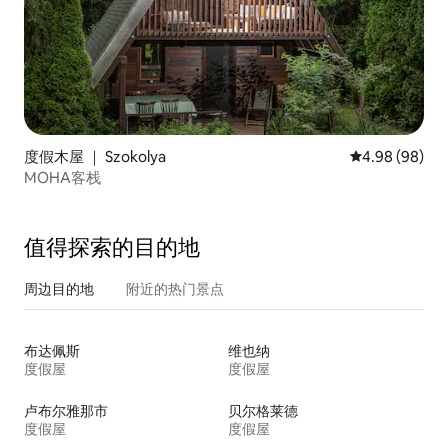
度假木屋 ｜ Szokolya
平均评分 4.98
4.98 (98)
MOHA客栈
值得探索的目的地
周边目的地
附近的热门景点
布达佩斯
维也纳
度假屋
度假屋
卢布尔雅那市
贝尔格莱德
度假屋
度假屋