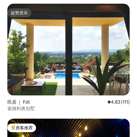
超赞房东
超赞房东
民居 ｜ Fót
平均评分 4.83
4.83 (111)
索姆利奥别墅
房客推荐
热门「房客推荐」