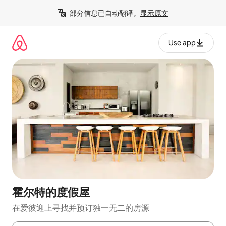
跳
部分信息已自动翻译。
显示原文
至
内
容
Use app
霍尔特的度假屋
在爱彼迎上寻找并预订独一无二的房源