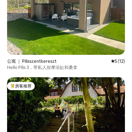
公寓 ｜ Pilisszentkereszt
平均评分 5
5 (12)
Hello Pilis 3，带私人按摩浴缸和桑拿
房客推荐
热门「房客推荐」