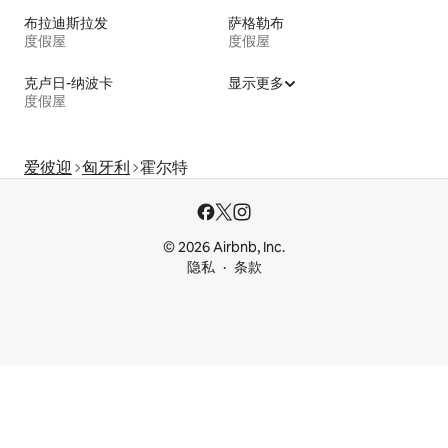
布拉迪斯拉发
萨格勒布
度假屋
度假屋
克卢日-纳波卡
显示更多
度假屋
爱彼迎
匈牙利
霍尔特
© 2026 Airbnb, Inc.
隐私
条款