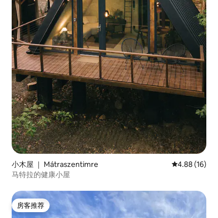
小木屋 ｜ Mátraszentimre
平均评分 4.8
4.88 (16)
马特拉的健康小屋
房客推荐
房客推荐