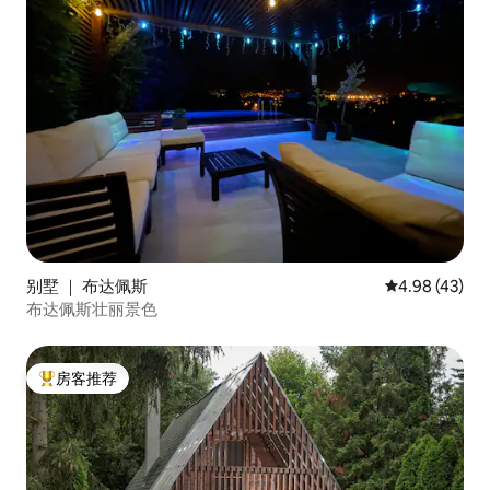
别墅 ｜ 布达佩斯
平均评分 4.9
4.98 (43)
布达佩斯壮丽景色
房客推荐
热门「房客推荐」