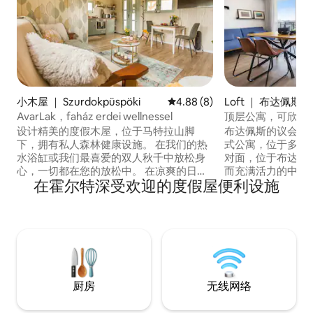
小木屋 ｜ Szurdokpüspöki
平均评分 4.88 分（满分 5 分）
4.88 (8)
Loft ｜ 布达佩斯
AvarLak，faház erdei wellnessel
顶层公寓，可欣赏
设计精美的度假木屋，位于马特拉山脚
布达佩斯的议会景
下，拥有私人森林健康设施。 在我们的热
式公寓，位于多瑙
水浴缸或我们最喜爱的双人秋千中放松身
对面，位于布达市中心
心，一切都在您的放松中。 在凉爽的日子
而充满活力的中心
在霍尔特深受欢迎的度假屋便利设施
里，尽情享受我们的木柴芬兰桑拿浴。 我
（Batthyány s
们的两层小屋在一楼，我们欢迎您来到一
场（Széna squ
楼，这里有设备齐全的厨房、带用餐区的
设有谨慎的通道，
舒适客厅和带淋浴的卫生间，楼上有宽敞
提供5星级奢华体验
的卧室和阅览室。 此房源欢迎成人和狗狗
试。
入住。 Avarlak，被森林拥抱。
厨房
无线网络