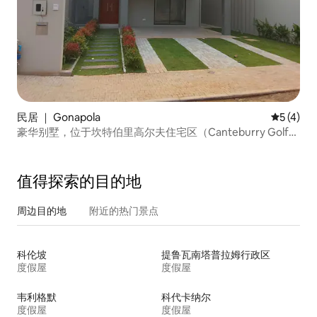
民居 ｜ Gonapola
平均评分 
5 (4)
豪华别墅，位于坎特伯里高尔夫住宅区（Canteburry Golf
Residencies）
值得探索的目的地
周边目的地
附近的热门景点
科伦坡
提鲁瓦南塔普拉姆行政区
度假屋
度假屋
韦利格默
科代卡纳尔
度假屋
度假屋