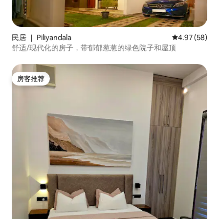
民居 ｜ Piliyandala
平均评分 4.97
4.97 (58)
舒适/现代化的房子，带郁郁葱葱的绿色院子和屋顶
房客推荐
房客推荐