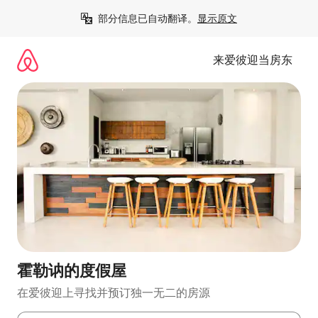
跳
部分信息已自动翻译。
显示原文
至
内
容
来爱彼迎当房东
霍勒讷的度假屋
在爱彼迎上寻找并预订独一无二的房源