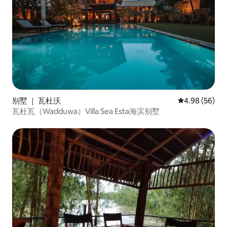
别墅 ｜ 瓦杜沃
平均评分 4.98
4.98 (56)
瓦杜瓦（Wadduwa）Villa Sea Esta海滨别墅