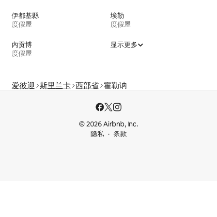
伊都基縣
埃勒
度假屋
度假屋
內贡博
显示更多
度假屋
爱彼迎
斯里兰卡
西部省
霍勒讷
© 2026 Airbnb, Inc.
隐私
条款