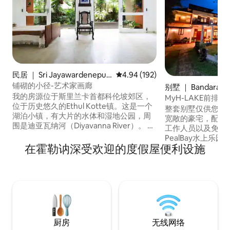
民居 ｜ Sri Jayawardenepur
平均评分 4.94 分（满分 5 分），共
4.94 (192)
a Kotte
铺砌的小径-艺术家画廊
别墅 ｜ Bandarag
我的房源位于斯里兰卡首都科伦坡郊区，
MyH-LAKE前
位于历史悠久的Ethul Kotte镇。这是一个
餐
整套别墅仅供您/房客使用！
湖泊小镇，有大片的水体和湿地公园，周
宽敞的豪宅，配有
围是迪亚瓦纳河（Diyavanna River）。 这
工作人员以及免费早餐。 
栋房子是一个宁静的地方，您可以在凉
PealBay水上乐园/G
爽、阴凉的花园中找到安静和隐私，社区
在霍勒讷深受欢迎的度假屋便利设施
钟车程，距离SL Ca
很安静。 （「Wooden Gate - Artist's
距离机场、加勒和
Gallery -Kotte - Airbnb」是我在同一处房
时车程 您也可以订购所有餐点，并在别墅
屋的其他房源，如果您想查看，请查看）
招待其他来访的房客。 这栋别墅
理想之选，是度假
兰卡外籍人士的理
厨房
无线网络