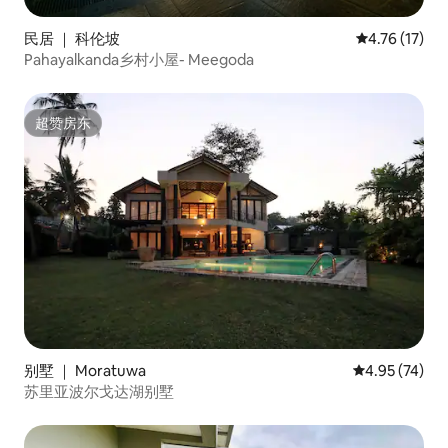
民居 ｜ 科伦坡
平均评分 4.7
4.76 (17)
Pahayalkanda乡村小屋- Meegoda
超赞房东
超赞房东
别墅 ｜ Moratuwa
平均评分 4.9
4.95 (74)
苏里亚波尔戈达湖别墅