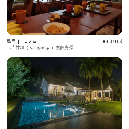
民居 ｜ Horana
平均评分 4.8
4.87 (15)
卡卢甘加（ Kaluganga ）度假房源